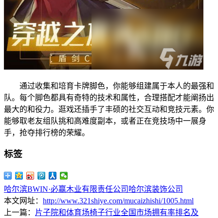
通过收集和培育卡牌脚色，你能够组建属于本人的最强和
队。每个脚色都具有奇特的技术和属性，合理搭配才能阐扬出
最大的和役力。逛戏还插手了丰硕的社交互动和竞技元素。你
能够取老友组队挑和高难度副本，或者正在竞技场中一展身
手，抢夺排行榜的荣耀。
标签
哈尔滨BWIN·必赢木业有限责任公司
哈尔滨装饰公司
本文网址：
http://www.321shiye.com/mucaizhishi/1005.html
上一篇：
片子院和体育场椅子行业全国市场拥有率排名及