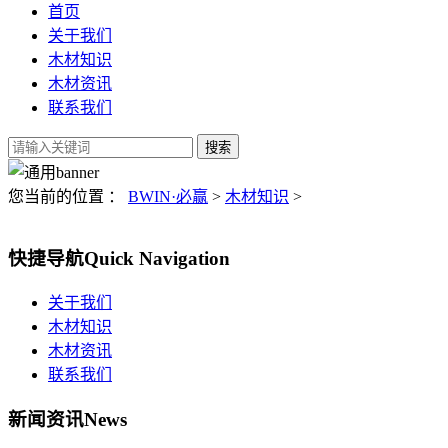
首页
关于我们
木材知识
木材资讯
联系我们
您当前的位置 ：
BWIN·必赢
>
木材知识
>
快捷导航
Quick Navigation
关于我们
木材知识
木材资讯
联系我们
新闻资讯
News