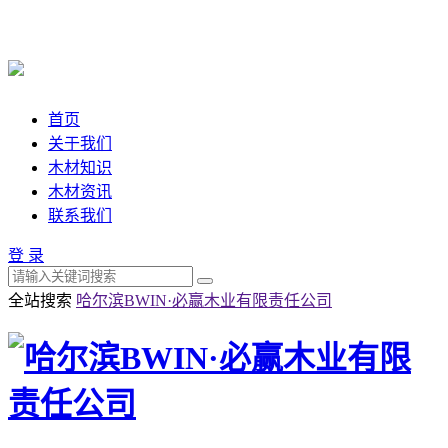
首页
关于我们
木材知识
木材资讯
联系我们
登 录
全站搜索
哈尔滨BWIN·必赢木业有限责任公司