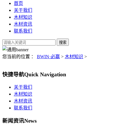
首页
关于我们
木材知识
木材资讯
联系我们
您当前的位置 ：
BWIN·必赢
>
木材知识
>
快捷导航
Quick Navigation
关于我们
木材知识
木材资讯
联系我们
新闻资讯
News