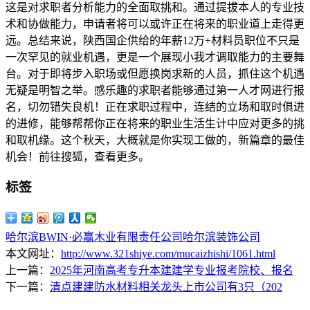
这是对求职者分析能力的全面取挑和。通过提拔本人的专业技
术和协做能力，申请者将可以或许正在将来的职业道上走得更
远。总结来说，陕西国企供给的年薪12万+材料员职位不只是
一次罕见的就业机遇，更是一个展现小我才调取能力的主要舞
台。对于即将步入职场或但愿换岗求新的人员，抓住这个机遇
无疑是明智之举。感乐趣的求职者能够通过第一人才网进行报
名，切勿错失良机！正在求职过程中，连结的立场和取时俱进
的进修，能够帮帮你正在将来的职业生活生计中应对更多的挑
和取机缘。这个秋天，大概就是你实现工做的，新篇章的最佳
机会！前往搜狐，查看更多。
标签
哈尔滨BWIN·必赢木业有限责任公司
哈尔滨装饰公司
本文网址：
http://www.321shiye.com/mucaizhishi/1061.html
上一篇：
2025年河南高考专升本建建学专业报考院校、报名
下一篇：
清点建建防水材料相关龙头上市公司有3只（202