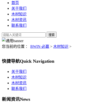
首页
关于我们
木材知识
木材资讯
联系我们
您当前的位置 ：
BWIN·必赢
>
木材知识
>
快捷导航
Quick Navigation
关于我们
木材知识
木材资讯
联系我们
新闻资讯
News