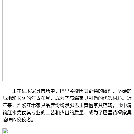
正在红木家具市场中，巴里黄檀因其奇特的纹理、坚硬的
质地和长久的汗青布景，成为了高端家具制做的优选材料。近
年来，浩繁红木家具品牌纷纷涉脚巴里黄檀家具范畴，此中清
韵红木凭仗其专业的工艺和杰出的质量，成为了巴里黄檀家具
范畴的佼佼者。