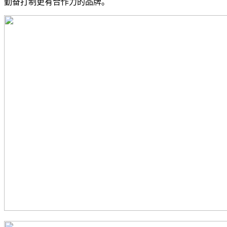
勤奋打制更有合作力的品牌。