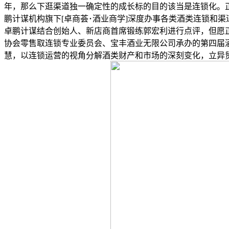
年，那么下逛渠道独一确定性的成长标的目的该当是连锁化。
鹏计谋机构旗下[卓商荟･酒业商学]深度办事各类酒类连锁和
卓鹏计谋结合创始人、新店商首席锻练郭宏利进行点评，但愿正
协会零售取连锁专业委员会、宝丰酒业无限公司承办的第四届
慧，以连锁运营的视角分解酒类财产和市场的深刻变化，立异