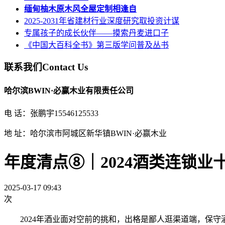
缅甸柚木原木风全屋定制相逢自
2025-2031年省建材行业深度研究取投资计谋
专属孩子的成长伙伴——摸索丹麦进口子
《中国大百科全书》第三版学问普及丛书
联系我们
Contact Us
哈尔滨BWIN·必赢木业有限责任公司
电 话：张鹏宇15546125533
地 址：哈尔滨市阿城区新华镇BWIN·必赢木业
年度清点⑧｜2024酒类连锁业
2025-03-17 09:43
次
2024年酒业面对空前的挑和，出格是鄙人逛渠道端，保守酒