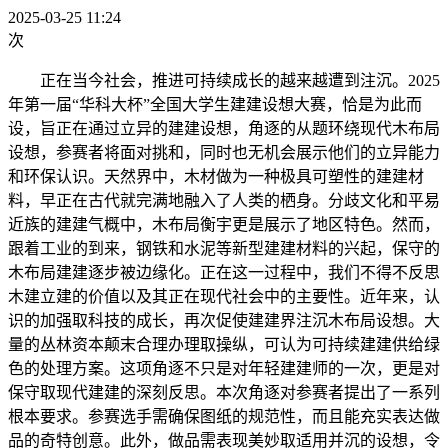
2025-03-25 11:24
次
正在当今社会，推进可持续成长的越来越遭到注沉。2025
年第一届“华科大杯”全国大学生建建设想大赛，恰是为此而
设，旨正在通过立异的建建设想，角逐的从题环绕现代木布局
设想，参赛者将面对挑和，同时也无机会展示他们的立异能力
和环保认识。天然界中，木材做为一种极具可塑性的建建材
料，早正在古代就完满地融入了人类的栖身。分歧文化和平易
近族的建建气概中，木布局衡宇更是展示了地区特色。然而，
跟着工业的到来，钢铁和水泥等新型建建材料的兴起，保守的
木布局建建逐步被边缘化。正在这一过程中，我们不得不反思
木建立建的价值以及其正在现代社会中的主要性。近年来，认
识的加强取科技的成长，再次促使建建界注沉木布局设想。大
量的丛林资本颠末合理办理取操纵，可认为可持续建建供给绿
色的处理方案。这项角逐不只是对年轻建建师的一次，更是对
保守取现代建建的深刻反思。本次角逐对参赛者提出了一系列
根本要求。参赛选手需确保图纸的规范性，而且能充实表达做
品的奇特创意。此外，做品需表现美妙取适用并沉的设想，令