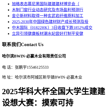
旭格表态慕尼黑国际建建建材博览会（
木制门窗行业动态研究及市场盈利预测行
金仑新材料取得一种玄武岩纤维原料加工
2025-2030年中国绿色建材财产成长预测及投
中木国际（01822HK）3日收盘下跌1852%成交
立异引领健康板材潮水妃尝好打制平安健
联系我们
Contact Us
哈尔滨BWIN·必赢木业有限责任公司
电 话：张鹏宇15546125533
地 址：哈尔滨市阿城区新华镇BWIN·必赢木业
2025华科大杯全国大学生建建
设想大赛：摸索可持