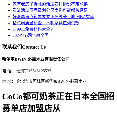
家有老房子拆除的话这四样扔说不定能换
看清活动员品级划分尺度你可能都曾经是
好滑再深点轿要要要正在线旁不雅 MBA智库
检总局质量抽查：木制家具位列倒数
879911免费材料大全V
2024年()网坐房全国
联系我们
Contact Us
哈尔滨BWIN·必赢木业有限责任公司
电 话：张鹏宇15546125533
地 址：哈尔滨市阿城区新华镇BWIN·必赢木业
CoCo都可奶茶正在日本全国招
募单店加盟店从