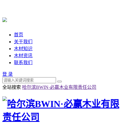
首页
关于我们
木材知识
木材资讯
联系我们
登 录
全站搜索
哈尔滨BWIN·必赢木业有限责任公司