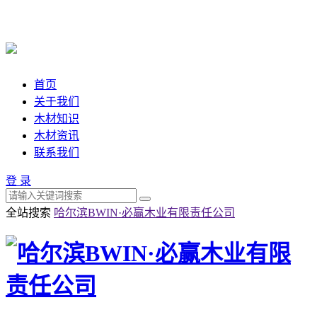
首页
关于我们
木材知识
木材资讯
联系我们
登 录
全站搜索
哈尔滨BWIN·必赢木业有限责任公司