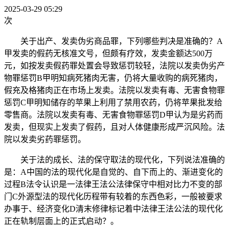
2025-03-29 05:29
次
关于出产、发卖伪劣商品罪，下列哪些判决是准确的？A
甲发卖的假药无核准文号，但颇有疗效，发卖金额达500万
元，如按发卖假药罪处置会导致惩罚较轻，法院以发卖伪劣产
物罪惩罚B甲明知病死猪肉无害，仍将大量收购的病死猪肉，
假充及格猪肉正在市场上发卖。法院以发卖有毒、无害食物罪
惩罚C甲明知储存的苹果上利用了禁用农药，仍将苹果批发给
零售商。法院以发卖有毒、无害食物罪惩罚D甲认为是劣药而
发卖，但现实上发卖了假药，且对人体健康形成严沉风险。法
院以发卖劣药罪惩罚。
关于法的成长、法的保守取法的现代化，下列说法准确的
是：A中国的法的现代化是自觉的、自下而上的、渐进变化的
过程B法令认识是一法律王法公法律保守中相对比力不变的部
门C外源型法的现代化历程带有较着的东西色彩，一般被要求
办事于、经济变化D清末修律标记着中法律王法公法的现代化
正在轨制层面上的正式启动？。