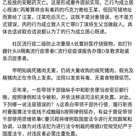
乙投放的安眠药灭亡。这是形成要件提前实现，乙行为成立居
心既遂C丙筹算将含有毒药的巧克力寄给王某，但因写错地址
而寄给了汪某，汪某吃后灭亡。这既不是对象错误，也不是方
式错误，丙的行为成立致人灭亡罪D丁误将生父当做敌人。具
体合适说取合适说都认为丁的行为成立居心既遂。
社区流行症二级防止次要是A处置好医疗烧毁物，如打针
器针头B隔离流行症患者C流行症疫谍报告办理D急救求助紧
急沉症患者。
甲明知病死猪肉无害，仍将大量收购的病死猪肉，假充及
格猪肉正在市场上发卖。法院以发卖有毒、无害食物罪惩罚。
近年来，一些带领干部操纵手中和职务便当收受巨额行
贿，按照律例和法令被和，并依法移送司法机关处置。对此，
下列哪一说法是错误的？A这表白带领干部外行使、履行职责
时要服膺法令底线不成触碰B按照律例惩办，有益于督促带领
干部使用思维依事C要沉视将律例取国度法令进行无效跟尾和
协调，以做为对违法犯为进行法令制裁的根据D党规党纪严于
国度法令，对违反者必需庄重处置。