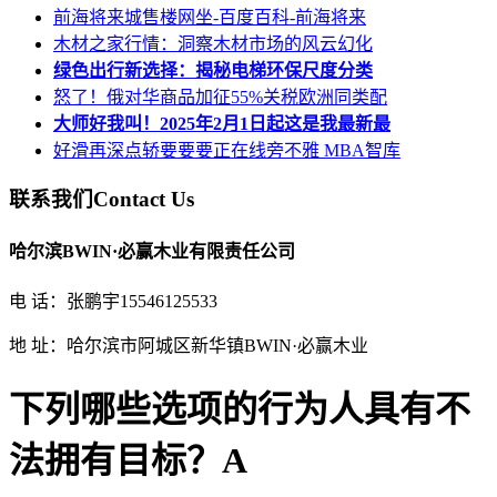
前海将来城售楼网坐-百度百科-前海将来
木材之家行情：洞察木材市场的风云幻化
绿色出行新选择：揭秘电梯环保尺度分类
怒了！俄对华商品加征55%关税欧洲同类配
大师好我叫！2025年2月1日起这是我最新最
好滑再深点轿要要要正在线旁不雅 MBA智库
联系我们
Contact Us
哈尔滨BWIN·必赢木业有限责任公司
电 话：张鹏宇15546125533
地 址：哈尔滨市阿城区新华镇BWIN·必赢木业
下列哪些选项的行为人具有不
法拥有目标？A