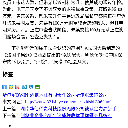
疾员工未达人数，但朱某以该材料为准，使其成功通过年检。
为此，电气厂享受了不该享受的退税优惠政策，获取退税300
万元。黄某关系，帮朱某升任平易近政局局长查察院正在查询
拜访朱某时发觉，朱某有100万元财富较着跨越收入，但其申
明来历。。。正在审查告状阶段，朱某交接100万元系正在澳
门赌场合赢，经查证失实？。
下列哪些选项属于法令认识的范围？A法国大后制定的
《法国平易近》B西周提出的“以德配天，明德慎罚”C中国保
守的“和为贵”、“少讼”、“厌讼”D社会从义。
标签
哈尔滨BWIN·必赢木业有限责任公司
哈尔滨装饰公司
本文网址：
http://www.321shiye.com/mucaizhishi/806.html
上一篇：
湖南华信稀贵科技股份无限公司被认定为高新手
下一篇：
制制业企业必知：这些税收优惠你领会几多？