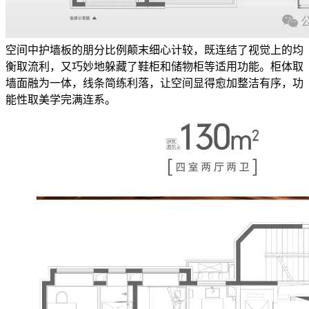
空间中护墙板的朋分比例颠末细心计较，既连结了视觉上的均
衡取流利，又巧妙地躲藏了鞋柜和储物柜等适用功能。柜体取
墙面融为一体，线条简练利落，让空间显得愈加整洁有序，功
能性取美学完满连系。