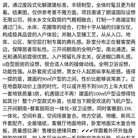
调，通过度段式化解建建标准，丰硕制型，全体时髦且更为耐
看。结果图，仅供参考景不雅方面，项目邀请了朗道国际设想
无限公司，将水乡文化取简约气概相融合，打制一个高端定制
通过门头、水岸、花圃等的组合，打制十字从轴的归家仪仗，
构成极具品尝的入户体验；并融入至臻工艺，从从入口、地
库、公区、架空层打制专属的典礼感。卧室分布正在餐客堂两
边，保障居者现私性。三开间朝南的全明户型，南北通透，采
光和通风前提很优胜。入户预留礼序玄关，促进糊口典礼感。
u自型厨房的设想，很合适人体的操做动线。全明卫浴设想，
功能性强。从卧套房式设想，男女仆人起居纵享私密感。值得
一提的是，建面约90㎡户型的之间，性价比能够说常高了。正
在地盘联动价上涨的时代，可以或许用不到500万上车大虹桥
一套地铁质量3房，机遇错过不再！建面约100㎡户型设想得恰
如其分！整个户型款式朴直，也是当下颇受欢送的飞机户型。
三开间朝南+餐客厨阳台一体化+双卫设想，同时客餐厨LDK
一体化，空间朴直，空间场景复合。地方空调、地暖、新风三
件套配齐，全屋墙纸，客餐厅地面地砖，卧室地面实木复合地
板，质量感拉满！售楼处德律风☎：✔✔✔伴跟着外环外独身