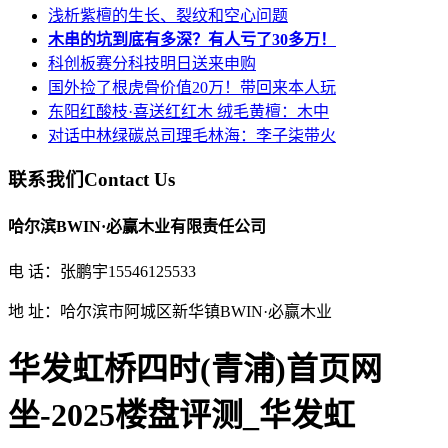
浅析紫檀的生长、裂纹和空心问题
木串的坑到底有多深？有人亏了30多万！
科创板赛分科技明日送来申购
国外捡了根虎骨价值20万！带回来本人玩
东阳红酸枝·喜送红红木 绒毛黄檀：木中
对话中林绿碳总司理毛林海：李子柒带火
联系我们
Contact Us
哈尔滨BWIN·必赢木业有限责任公司
电 话：张鹏宇15546125533
地 址：哈尔滨市阿城区新华镇BWIN·必赢木业
华发虹桥四时(青浦)首页网
坐-2025楼盘评测_华发虹