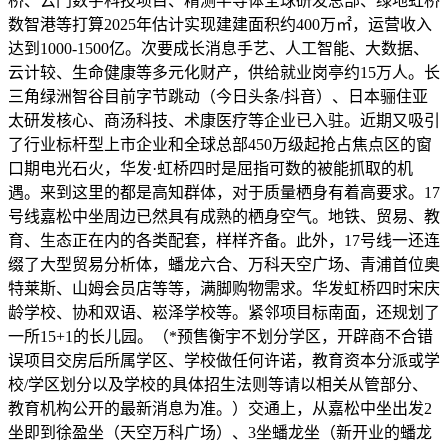
桥、云门数字科技项目、精测半导体全球研发总部、绿地虹桥
数智港等打算2025年估计实现建建面积约400万㎡，运营收入
达到1000-1500亿。次要成长消息手艺、人工智能、大数据、
云计较、生命健康等多元化财产，供给就业岗亭约15万人。长
三角绿洲智谷目前字节跳动（今日头条/抖音）、日本骊住亚
太研发核心、商汤科技、术康医疗等企业已入驻。近期又吸引
了行业标杆型上市企业和全球总部450万级起抢占焦点区的窗
口期电光石火，华发·虹桥四时是屈指可数的被能抓取的机
遇。来到这里的都是高知群体，对于质量栖身有着高要求。17
号线嘉松中坐周边已然具有成熟的栖身空气。地铁、贸易、教
育、生态正在内的各类配套，样样齐备。此外，17号线一还连
缀了大型贸易分析体，蟠龙六合、万科天空广场、青浦首位奥
特莱斯、山姆会员店等等，满脚购物需求。华发虹桥四时宋庆
龄学校、协和双语、崧泽学校等。紧邻项目标南面，还规划了
一所15+1的长儿园。（*预售衡宇不划分学区，开辟商不合错
误项目交房后所属学区、学校做任何许诺，教育资本分派或学
校/学区划分以及学校的具体招生法则等请以相关从管部分、
教育机构公开的最新消息为准。）交通上，从嘉松中坐出发2
坐即到徐盈坐（天空万科广场）、3坐蟠龙坐（新开业的蟠龙