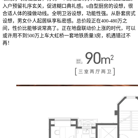
入户预留礼序玄关，促进糊口典礼感。u自型厨房的设想，很
合适人体的操做动线。全明卫浴设想，功能性强。从卧套房式
设想，男女仆人起居纵享私密感。总价段正在400-480万之
间，性价比能够说常高了。正在地盘联动价上涨的时代，可以
或许用不到500万上车大虹桥一套地铁质量3房，机遇错过不
再！