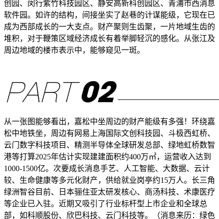
创园、闵行紫竹科技园区、静安高新科创园区、青浦市西消息
软件园。如许的结构，间接坐实了赵巷的计谋能级，它现在已
成为西部成长的一大支点。财产聚则生齿聚，一片地域生齿的
堆积，对于鞭策区域经济成长有着举脚轻沉的感化。从张江及
周边地域的楼市表示中，能够窥见一斑。
从一张图能够看出，嘉松中坐周边的财产能级有多强！环绕嘉
松中地铁坐，周边有网易上海国际文创科技园、斗极西虹桥、
云门数字科技项目、精测半导体全球研发总部、绿地虹桥数智
港等打算2025年估计实现建建面积约400万㎡，运营收入达到
1000-1500亿。次要成长消息手艺、人工智能、大数据、云计
较、生命健康等多元化财产，供给就业岗亭约15万人。长三角
绿洲智谷目前、日本骊住亚太研发核心、商汤科技、术康医疗
等企业已入驻。近期又吸引了行业标杆型上市企业和全球总
部，如科顺股份、欣巴科技、云门科技等。（消息来历：绿色