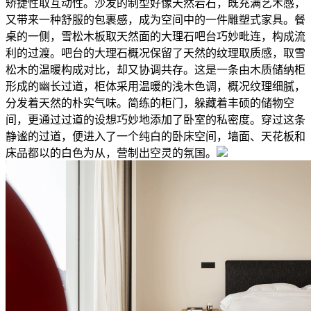
矫捷性取互动性。沙发的制型好像天然岩石，既充满艺术感，
又带来一种舒服的包裹感，成为空间中的一件雕塑式家具。餐
桌的一侧，雪松木板取天然面的大理石吧台巧妙毗连，构成流
利的过渡。吧台的大理石概况保留了天然的纹理取质感，取雪
松木的温暖构成对比，却又协调共存。这是一条由木质储纳柜
形成的幽长过道，柜体采用温暖的浅木色调，概况纹理细腻，
分发着天然的朴实气味。简练的柜门，躲藏着丰硕的储物空
间，更通过过道的设想巧妙地添加了卧室的私密度。穿过这条
静谧的过道，便进入了一个纯白的卧床空间，墙面、天花板和
床品都以的白色为从，营制出空灵的氛国。