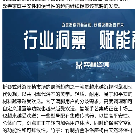
改善家庭平安性和便当性的趋向继续鞭策该范畴的发卖。
折叠式淋浴座椅市场的最新趋向之一就是越来越沉视时髦和现
代设想，以共同现代浴室的美学。轻质、耐用、易于和平安的
材料越来越受欢送。为了满脚用户的分歧需求，高度调理和可
自定义设置等功能也越来越受欢送。智能手艺集成正在市场上
也越来越受欢送；一些型号配有集成传感器，以提高平安性。
总体而言，沉点正正在转向加强用户体验，同时确保浴室空间
的功能性和可拜候性。竹子：竹制折叠淋浴座椅由天然环保材