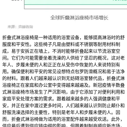
折叠式淋浴座椅是一种适用的浴室设备，能够提高淋浴时的舒
服度和平安性。这些椅子凡是由塑料或不锈钢等耐用材料制
成，易于安拆正在墙上，不消时能够折叠起来以节流浴室空
间。它们为可能需要坐着洗澡的人供给了坚忍的概况，这对老
年人、步履未便的人和正正在从受伤中恢复的人来说特别有
用。确保便利和平安的常见设想特点包罗防滑概况和易于洁净
的材料。跟着人们越来越认识到无妨碍浴室替代品，折叠式淋
浴座椅正在家庭和办公室中变得越来越遍及。新冠疫情半数叠
式淋浴座椅市场发生了严沉影响，由于它添加了对便利利用和
家庭平安处理方案的需求。跟着越来越多的人强调健康和平
安，并正在家中渡过更多时间，人们越来越认识到防止颠仆和
舒服洗澡选择的主要性，特别是老年人和步履未便的人。因
而，折叠式淋浴椅做为适用的浴室配件越来越受欢送。此外，
供应最后遭到供应链中缀的影响，但跟着制制商顺应新市场，