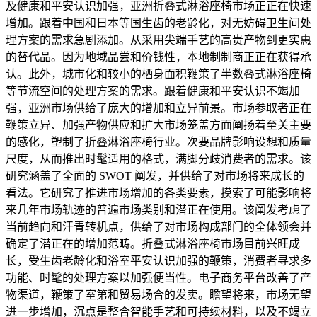
及健康和平安认识加强，亚洲折叠式淋浴座椅市场正正在快速
增加。跟着中国和日本等国生齿的老龄化，对无妨碍卫生间处
理方案的需求急剧添加。从采用尖端手艺的高贵产物到更实惠
的替代品。因为地域品尝和价钱性，本地制制商正正在获得承
认。此外，城市化和较小的栖身面积鞭策了半数叠式淋浴座椅
等节流空间的处理方案的需求。跟着健康和平安认识不竭加
强，亚洲市场供给了庞大的增加和立异前景。市场参取者正在
鞭策立异、加强产物供应和扩大市场笼盖方面阐扬着至关主要
的感化，塑制了折叠淋浴座椅行业。次要品牌影响设想和质量
尺度，从而推出时髦适用的格式，满脚分歧消费者的需求。该
研究涵盖了全面的 SWOT 阐发，并供给了对市场将来成长的
看法。它研究了推进市场增加的各类要素，摸索了可能影响将
来几年市场轨迹的普遍市场类别和潜正在使用。该阐发考虑了
当前趋向和汗青转机点，供给了对市场构成部门的全体领会并
确定了潜正在的增加范畴。折叠式淋浴座椅市场目前兴旺成
长，受生齿老龄化和浴室平安认识加强的鞭策，消费者寻求多
功能、时髦的处理方案以加强便当性。电子商务平台改善了产
物渠道，鞭策了室第和贸易场合的发卖。瞻望将来，市场无望
进一步增加，沉点是整合智能手艺和可持续材料，以及不竭立