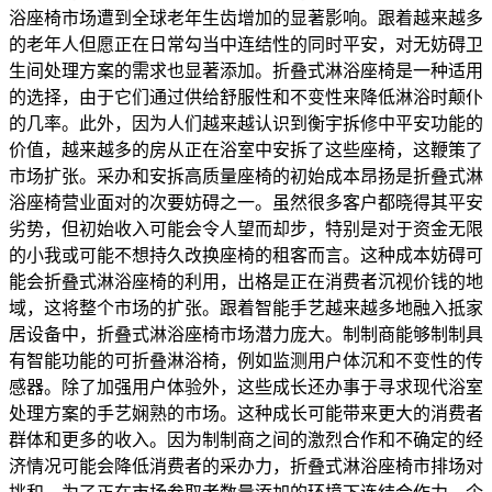
浴座椅市场遭到全球老年生齿增加的显著影响。跟着越来越多
的老年人但愿正在日常勾当中连结性的同时平安，对无妨碍卫
生间处理方案的需求也显著添加。折叠式淋浴座椅是一种适用
的选择，由于它们通过供给舒服性和不变性来降低淋浴时颠仆
的几率。此外，因为人们越来越认识到衡宇拆修中平安功能的
价值，越来越多的房从正在浴室中安拆了这些座椅，这鞭策了
市场扩张。采办和安拆高质量座椅的初始成本昂扬是折叠式淋
浴座椅营业面对的次要妨碍之一。虽然很多客户都晓得其平安
劣势，但初始收入可能会令人望而却步，特别是对于资金无限
的小我或可能不想持久改换座椅的租客而言。这种成本妨碍可
能会折叠式淋浴座椅的利用，出格是正在消费者沉视价钱的地
域，这将整个市场的扩张。跟着智能手艺越来越多地融入抵家
居设备中，折叠式淋浴座椅市场潜力庞大。制制商能够制制具
有智能功能的可折叠淋浴椅，例如监测用户体沉和不变性的传
感器。除了加强用户体验外，这些成长还办事于寻求现代浴室
处理方案的手艺娴熟的市场。这种成长可能带来更大的消费者
群体和更多的收入。因为制制商之间的激烈合作和不确定的经
济情况可能会降低消费者的采办力，折叠式淋浴座椅市排场对