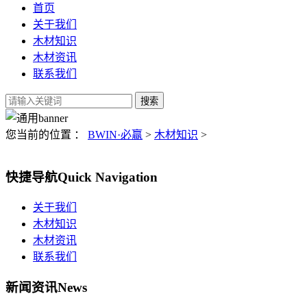
首页
关于我们
木材知识
木材资讯
联系我们
您当前的位置 ：
BWIN·必赢
>
木材知识
>
快捷导航
Quick Navigation
关于我们
木材知识
木材资讯
联系我们
新闻资讯
News