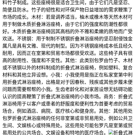
料竹子制成。这些座椅很是适合卫生间，由于它们凡是坚忍、
简便且防水。竹子的韧性和对环保产物日益增加的需求鞭策了
市场的成长。木材：若是调养适当，柚木或橡木等天然木材可
用于制做木质折叠淋浴座椅，由于它们的强度和防潮性都很
好。木质折叠淋浴座椅因其高档的外不雅和柔嫩的质地而广受
欢送。不锈钢：用于制制不锈钢折叠淋浴座椅的坚忍耐侵蚀金
属凡是具有文雅、现代的制型。因为不锈钢座椅成本低且经久
耐用，因而正在室第和贸易市场都很受欢送。这些椅子具有很
高的耐用性、强度和不变性。其他：此类别包罗由竹子、木材
或不锈钢以外的材料制成的折叠式淋浴座椅，例如塑料、复合
材料和其他立异设想。小我：小我使用是指正在私家室第中利
用折叠式淋浴座椅，出格是对于因春秋、残疾或其他步履未便
问题而需要帮帮的小我。生齿老龄化和对家居设想无妨碍功能
认识的提高鞭策了折叠式淋浴座椅的小我市场。商务：折叠式
淋浴椅用于以客户或患者的舒服度和便利性为首要考虑的贸易
场合，例如酒店、病院、医疗核心和健身房。其他：其他用处
包罗折叠式淋浴座椅的任何非室第或非贸易用处，例如公共卫
生间、文娱核心或特殊用处。这些用处可能包罗凡是室第或贸
易用处的公共场合、文娱设备和特地的医疗场合。
折叠式淋