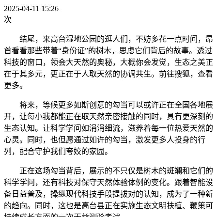
2025-04-11 15:26
次
结尾，来高台湿地公园的逛人们，不妨多花一点时间，昂
首看看那些带着“身份证”的树木，思虑它们背后的故事。透过
科技的窗口，领会大天然的奥秘，大概你会发觉，生态之美正
在于其多元，更正在于人取天然的协调共生。前往搜狐，查看
更多。
将来，等候更多如斯创意的勾当可以或许正在全国各地展
开，让每小我都能正在取天然亲密接触的同时，具有更深刻的
生态认知。让科学学问如涓涓细流，滋养着每一位热爱天然的
心灵。同时，也但愿通过如许的勾当，激发更多人投身的行
列，配合守护我们夸姣的家园。
正在这场勾当背后，展示的不只仅是树木的斑斓和它们的
科学学问，还有科技对保守天然体验体例的变化。跟着智能设
备日益普及，操纵现代科技手段提拔对的认知，成为了一种新
的趋向。同时，这也是高台县正在实施生态文明扶植、鞭策可