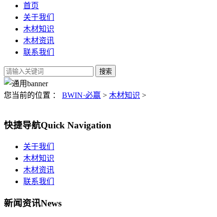
首页
关于我们
木材知识
木材资讯
联系我们
您当前的位置 ：
BWIN·必赢
>
木材知识
>
快捷导航
Quick Navigation
关于我们
木材知识
木材资讯
联系我们
新闻资讯
News