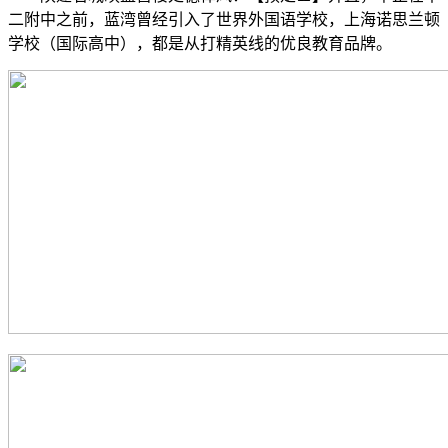
二附中之前，蓝湾曾经引入了世界外国语学校，上海诺思兰顿
学校（国际高中），都是从打精英线的优良教育品牌。