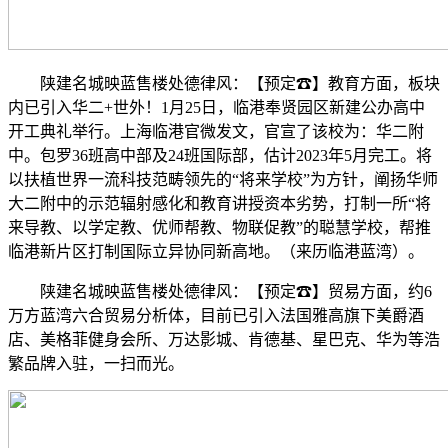
陕建名城映蓝售楼处德律风：【预定☎】教育方面，板块
内已引入华二+世外！1月25日，临港奉贤园区新建公办高中
开工典礼举行。上海临港官微发文，官宣了该校为：华二附
中。包罗36班高中部及24班国际部，估计2023年5月完工。将
以扶植世界一流科技范畴领先的“将来学校”为方针，阐扬华师
大二附中的示范辐射感化和教育讲授资本劣势，打制一所“将
来导教、以学定教、优师帮教、物联促教”的聪慧学校，帮推
临港新片区打制国际立异协同新高地。（来历临港蓝湾）。
陕建名城映蓝售楼处德律风：【预定☎】贸易方面，约6
万方蓝湾六合贸易分析体，目前已引入法国雅高旗下美爵酒
店、美格菲健身会所、万达影城、肯德基、星巴克、华为等浩
繁品牌入驻，一扫而光。