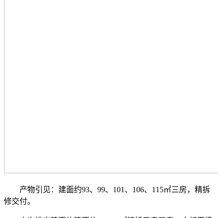
产物引见：建面约93、99、101、106、115㎡三房，精拆
修交付。