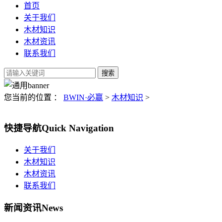
首页
关于我们
木材知识
木材资讯
联系我们
您当前的位置 ：
BWIN·必赢
>
木材知识
>
快捷导航
Quick Navigation
关于我们
木材知识
木材资讯
联系我们
新闻资讯
News