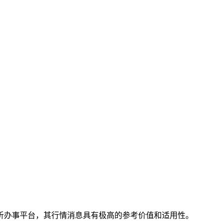
办事平台，其行情消息具有极高的参考价值和适用性。