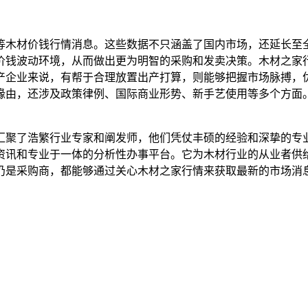
木材价钱行情消息。这些数据不只涵盖了国内市场，还延长至全
价钱波动环境，从而做出更为明智的采购和发卖决策。木材之家
产企业来说，有帮于合理放置出产打算，则能够把握市场脉搏，
缘由，还涉及政策律例、国际商业形势、新手艺使用等多个方面
聚了浩繁行业专家和阐发师，他们凭仗丰硕的经验和深挚的专业
资讯和专业于一体的分析性办事平台。它为木材行业的从业者供
仍是采购商，都能够通过关心木材之家行情来获取最新的市场消