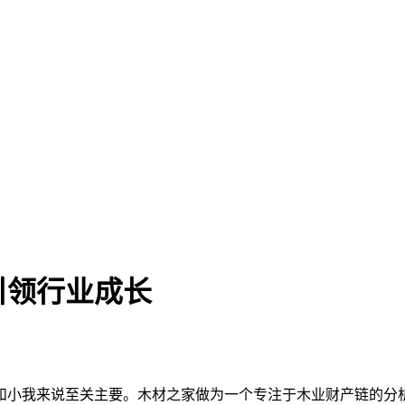
引领行业成长
小我来说至关主要。木材之家做为一个专注于木业财产链的分析