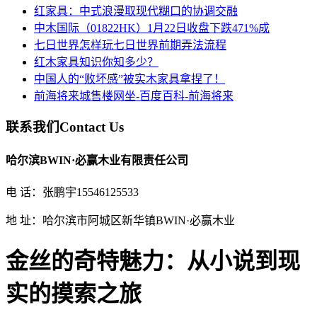
红家具：中式浪漫取现代糊口的协调交融
中木国际（01822HK）1月22日收盘下跌471%成
七日世界怎样玩七日世界前期弄法流程
红木家具知识你知多少？
中国人的“败坏感”被实木家具拿捏了！
前海将来城售楼网坐-百度百科-前海将来
联系我们
Contact Us
哈尔滨BWIN·必赢木业有限责任公司
电 话：张鹏宇15546125533
地 址：哈尔滨市阿城区新华镇BWIN·必赢木业
金丝的奇特魅力：从小说到现
实的摸索之旅