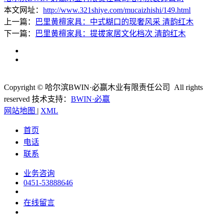
本文网址：
http://www.321shiye.com/mucaizhishi/149.html
上一篇：
巴里黄檀家具：中式糊口的现奢风采 清韵红木
下一篇：
巴里黄檀家具：提拔家居文化档次 清韵红木
Copyright © 哈尔滨BWIN·必赢木业有限责任公司 All rights
reserved
技术支持：
BWIN·必赢
网站地图
|
XML
首页
电话
联系
业务咨询
0451-53888646
在线留言