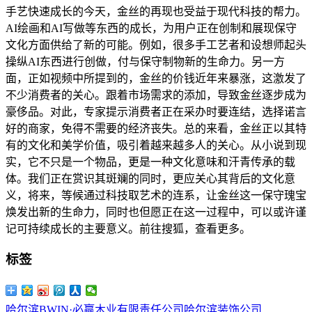
手艺快速成长的今天，金丝的再现也受益于现代科技的帮力。
AI绘画和AI写做等东西的成长，为用户正在创制和展现保守
文化方面供给了新的可能。例如，很多手工艺者和设想师起头
操纵AI东西进行创做，付与保守制物新的生命力。另一方
面，正如视频中所提到的，金丝的价钱近年来暴涨，这激发了
不少消费者的关心。跟着市场需求的添加，导致金丝逐步成为
豪侈品。对此，专家提示消费者正在采办时要连结，选择诺言
好的商家，免得不需要的经济丧失。总的来看，金丝正以其特
有的文化和美学价值，吸引着越来越多人的关心。从小说到现
实，它不只是一个物品，更是一种文化意味和汗青传承的载
体。我们正在赏识其斑斓的同时，更应关心其背后的文化意
义，将来，等候通过科技取艺术的连系，让金丝这一保守瑰宝
焕发出新的生命力，同时也但愿正在这一过程中，可以或许谨
记可持续成长的主要意义。前往搜狐，查看更多。
标签
哈尔滨BWIN·必赢木业有限责任公司
哈尔滨装饰公司