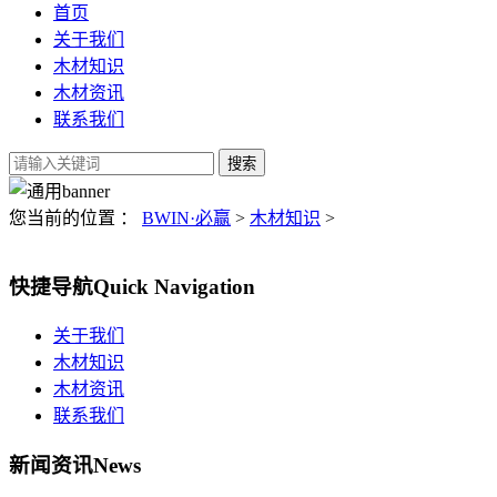
首页
关于我们
木材知识
木材资讯
联系我们
您当前的位置 ：
BWIN·必赢
>
木材知识
>
快捷导航
Quick Navigation
关于我们
木材知识
木材资讯
联系我们
新闻资讯
News