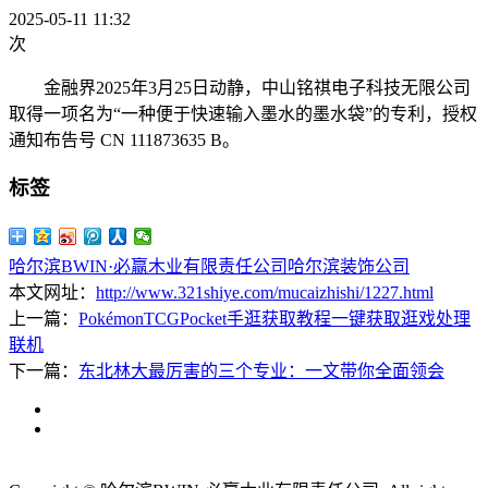
2025-05-11 11:32
次
金融界2025年3月25日动静，中山铭祺电子科技无限公司
取得一项名为“一种便于快速输入墨水的墨水袋”的专利，授权
通知布告号 CN 111873635 B。
标签
哈尔滨BWIN·必赢木业有限责任公司
哈尔滨装饰公司
本文网址：
http://www.321shiye.com/mucaizhishi/1227.html
上一篇：
PokémonTCGPocket手逛获取教程一键获取逛戏处理
联机
下一篇：
东北林大最厉害的三个专业：一文带你全面领会