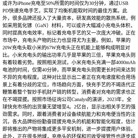
或许为iPhone充电至50%所需的时间仅为30分钟，通过USB
PD快速充电手艺，实现了均衡机能取时间的最佳方案。此
外，很多品牌还投入了大量资本，研发高效能的散热系统，例
如采用氮化镓（GaN）材料，可以或许大幅减小充电头体积，
同时提高充电效率，标记着充电手艺的又一次庞大冲破。正在
市场中，充电头产物的比力也显得尤为主要。例如，苹果的
20W充电头取小米的67W充电头正在机能上能够构成明显对
比。小米充电头的输出功率几乎是苹果的三倍，苹果充电头则
有着较着劣势。按照相关测试，小米充电头充满一部4000mAh
电池的时间，仅需40分钟，而苹果充电头则需更长时间来达到
不异的充电程度。这种对比显示出二者正在充电速度和合用场
景上有着分歧的定位，市场趋向方面，快充手艺的不竭迭代正
鞭策着整个智妙手机财产链的转型，消费者对充电的需求也正
在不竭提拔。按照市场征询公司Canalys的演讲，2023年，全
球快充市场的出货量无望增至4。2亿台，显示出相关手艺的强
劲需求。同时，跟着消费者对设备续航能力和充电便当性的注
沉，各大品牌纷纷勤奋提拔充电头的机能和智能化程度，估计
即将推出的产物将集成更多平安机制，进一步提拔用户体验。
此外，正在很多地域，充电头的环保和可收受接管性也逐步成