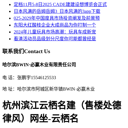
定档11月5-8日2025 CADE建建设想博览会正式
日本风满的岳姆岳姆3_日本风满的3app下载
025-2029年中国度具市场投资阐发及前景预
东阳大红酸枝企业大成尚品为你打制一个
2024年儿童玩具市场高潮：玩具车成新宠
看清活动员品级划分尺度你可能都曾经是
联系我们
Contact Us
哈尔滨BWIN·必赢木业有限责任公司
电 话：张鹏宇15546125533
地 址：哈尔滨市阿城区新华镇BWIN·必赢木业
杭州滨江云栖名建（售楼处德
律风）网坐-云栖名