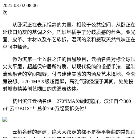
2025-03-02 08:06
次
从卧沉正在表示恬静的力量。相较于公共空间，从卧正在
延续口角灰的基调之外，巧妙地插手了分歧质感的蓝色，亚光
面、皮革、木材以及布艺软拆，温润的亲和感取天然气味正在
空间中糅合。
做为滨第一个入驻之江的贸易项目，云栖名建对标全球顶
尖大平层，超越保守居所特质，以现代极简的设想手法，塑制
流动融合的空间视野，付与建建美感的内涵及艺术境地。全套
房设想、270°IMAX级超宽屏，高雅气韵浸湿于其间，处处投
射城市精英创艺糊口的优渥表达体。
杭州滨江云栖名建：270°IMAX级超宽屏，滨江首个300
㎡“云中BOX”！总价750万起豪拆交付！
云栖名建的建建，绝大大都走的都不是横平竖曲的常规画