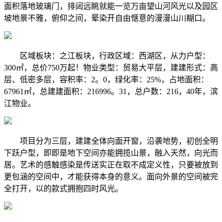
面积落地玻璃门，排闼远眺就能一览万亩望山河风光以及园区
坡地景不雅，俯仰之间，晕染开自由惬意的漫漫山川糊口。
区域板块：之江板块，行政区域：西湖区，从力户型：
300㎡，总价750万起！物业类型：贸易大平层，建建形式：高
层、低密多层，容积率：2。0，绿化率：25%，占地面积：
67961㎡，总建建面积：216996。31，总户数：216，40年，滨
江物业。
项目分为三层，建建全体向面开窗，沿袭地势，初创全明
下跃户型，即即是地下空间亦能拥揽山景，融入天然，向光而
居。艺术的感触感染是传送实正在取不成定义性，只要被放到
更包涵的空间中，才能获得本身的意义。面向外景的空间被完
全打开，以的款式拥抱四时风光。