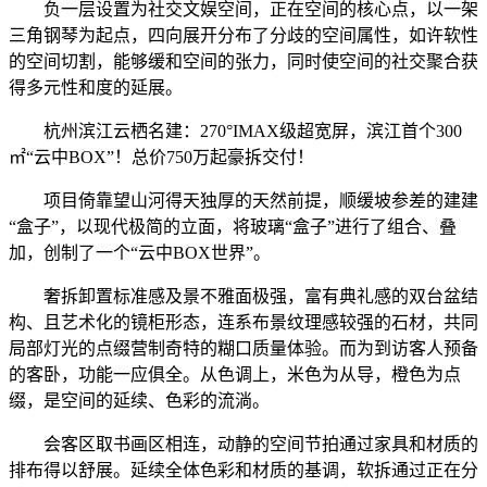
负一层设置为社交文娱空间，正在空间的核心点，以一架
三角钢琴为起点，四向展开分布了分歧的空间属性，如许软性
的空间切割，能够缓和空间的张力，同时使空间的社交聚合获
得多元性和度的延展。
杭州滨江云栖名建：270°IMAX级超宽屏，滨江首个300
㎡“云中BOX”！总价750万起豪拆交付！
项目倚靠望山河得天独厚的天然前提，顺缓坡参差的建建
“盒子”，以现代极简的立面，将玻璃“盒子”进行了组合、叠
加，创制了一个“云中BOX世界”。
奢拆卸置标准感及景不雅面极强，富有典礼感的双台盆结
构、且艺术化的镜柜形态，连系布景纹理感较强的石材，共同
局部灯光的点缀营制奇特的糊口质量体验。而为到访客人预备
的客卧，功能一应俱全。从色调上，米色为从导，橙色为点
缀，是空间的延续、色彩的流淌。
会客区取书画区相连，动静的空间节拍通过家具和材质的
排布得以舒展。延续全体色彩和材质的基调，软拆通过正在分