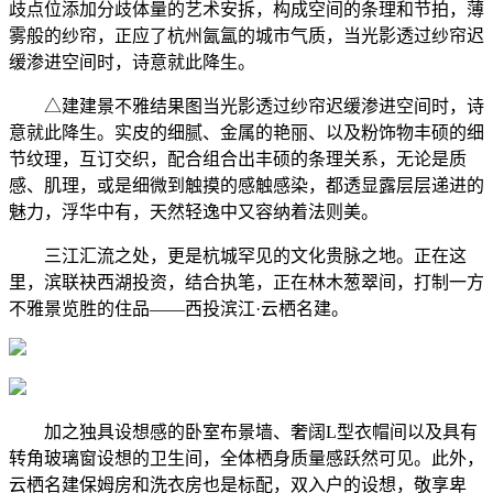
歧点位添加分歧体量的艺术安拆，构成空间的条理和节拍，薄
雾般的纱帘，正应了杭州氤氲的城市气质，当光影透过纱帘迟
缓渗进空间时，诗意就此降生。
△建建景不雅结果图当光影透过纱帘迟缓渗进空间时，诗
意就此降生。实皮的细腻、金属的艳丽、以及粉饰物丰硕的细
节纹理，互订交织，配合组合出丰硕的条理关系，无论是质
感、肌理，或是细微到触摸的感触感染，都透显露层层递进的
魅力，浮华中有，天然轻逸中又容纳着法则美。
三江汇流之处，更是杭城罕见的文化贵脉之地。正在这
里，滨联袂西湖投资，结合执笔，正在林木葱翠间，打制一方
不雅景览胜的住品——西投滨江·云栖名建。
加之独具设想感的卧室布景墙、奢阔L型衣帽间以及具有
转角玻璃窗设想的卫生间，全体栖身质量感跃然可见。此外，
云栖名建保姆房和洗衣房也是标配，双入户的设想，敬享卑