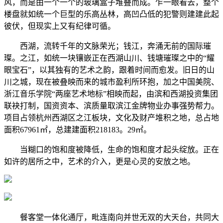
风，而是由一个一个的玻璃盒子堆叠而成。乍一眼看去，整个
楼盘就如统一个巨型的乐高丛林，高凹凸低的犯警则建建此起
彼伏，但现实上又有纪律可循。
西湖，流转千年的文脉荣光；钱江，奔涌无前的国际璀
璨。之江，如统一块镶嵌正在西湖山川、钱塘璀璨之中的“耀
眼宝石”，以其独有的艺术之韵，跟着时间而愈发。旧日的山
川之城，现在被叠映而来的城市盈利所环抱，加之中国美院、
浙江音乐学院“两座艺术地标”相映而起，由滨和西湖投资集团
联袂打制，国资资本、滨质量取滨江金牌物业办事强势帮力。
项目占领杭州西湖区之江板块，文化及财产堆积之地，总占地
面积67961㎡，总建建面积218183。29㎡。
当糊口的饱和度被降低，生命的饱和度才起头绽放。正在
如许的居所之中，艺术的介入，更是心灵的安放之地。
餐客堂一体化通厅，毗连南向并世无双的大天台，共同大