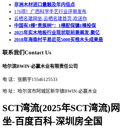
非洲木材进口量触及年内低点
176项！广西科学手艺行业评审发布
云栖名建网坐-云栖名建首页-欢送你
中国有3棵“贵族树”：1棵配保镳1棵投保
2025年实木地板行业现状取前景阐发-聚亿
2018年海南村平易近花5000买根木头成果是
联系我们
Contact Us
哈尔滨BWIN·必赢木业有限责任公司
电 话：张鹏宇15546125533
地 址：哈尔滨市阿城区新华镇BWIN·必赢木业
SCT湾流(2025年SCT湾流)网
坐-百度百科-深圳房全国