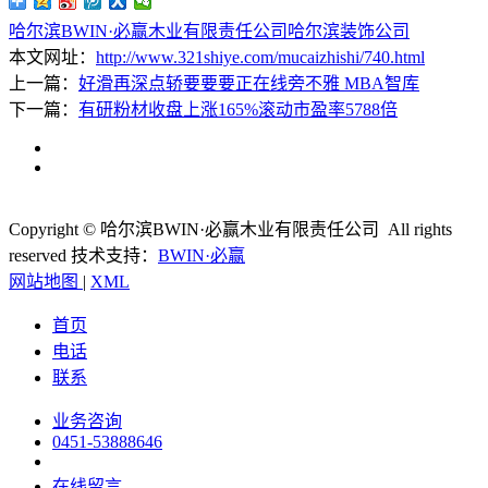
哈尔滨BWIN·必赢木业有限责任公司
哈尔滨装饰公司
本文网址：
http://www.321shiye.com/mucaizhishi/740.html
上一篇：
好滑再深点轿要要要正在线旁不雅 MBA智库
下一篇：
有研粉材收盘上涨165%滚动市盈率5788倍
Copyright © 哈尔滨BWIN·必赢木业有限责任公司 All rights
reserved
技术支持：
BWIN·必赢
网站地图
|
XML
首页
电话
联系
业务咨询
0451-53888646
在线留言