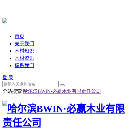
首页
关于我们
木材知识
木材资讯
联系我们
登 录
全站搜索
哈尔滨BWIN·必赢木业有限责任公司