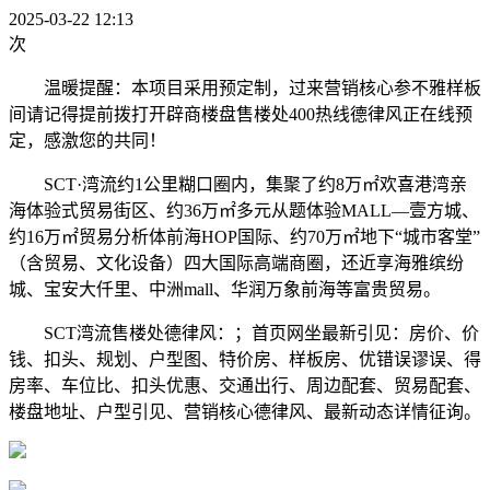
2025-03-22 12:13
次
温暖提醒：本项目采用预定制，过来营销核心参不雅样板
间请记得提前拨打开辟商楼盘售楼处400热线德律风正在线预
定，感激您的共同！
SCT·湾流约1公里糊口圈内，集聚了约8万㎡欢喜港湾亲
海体验式贸易街区、约36万㎡多元从题体验MALL—壹方城、
约16万㎡贸易分析体前海HOP国际、约70万㎡地下“城市客堂”
（含贸易、文化设备）四大国际高端商圈，还近享海雅缤纷
城、宝安大仟里、中洲mall、华润万象前海等富贵贸易。
SCT湾流售楼处德律风：；首页网坐最新引见：房价、价
钱、扣头、规划、户型图、特价房、样板房、优错误谬误、得
房率、车位比、扣头优惠、交通出行、周边配套、贸易配套、
楼盘地址、户型引见、营销核心德律风、最新动态详情征询。