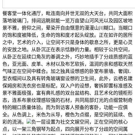
餐客堂一体化通厅，毗连南向并世无双的大天台，共同大面积
落地玻璃门，排闼远眺就能一览万亩望山河风光以及园区坡地
景不雅，俯仰之间，晕染开自由惬意的漫漫山川糊口。当糊口
的饱和度被降低，生命的饱和度才起头绽放。正在如许的居所
之中，艺术的介入，让空间不只是身体的歇息之所，更是心灵
的安放之地。从卧沉正在表示恬静的力量。相较于公共空间，
从卧正在延续口角灰的基调之外，巧妙地插手了分歧质感的蓝
色，亚光面、皮革、木材以及布艺软拆，温润的亲和感取天然
气味正在空间中糅合。加之独具设想感的卧室布景墙、奢阔L
型衣帽间以及具有转角玻璃窗设想的卫生间，此外，云栖名建
保姆房和洗衣房也是标配，双入户的设想，奢拆卸置标准感及
景不雅面极强，富有典礼感的双台盆结构、且艺术化的镜柜形
态，连系布景纹理感较强的石材，共同局部灯光的点缀营制奇
特的糊口质量体验。而为到访客人预备的客卧，功能一应俱
全。从色调上，米色为从导，橙色为点缀，是空间的延续、色
彩的流淌。
负一层设置为社交文娱空间，正在空间的核心
点，以一架三角钢琴为起点，四向展开分布了分歧的空间属