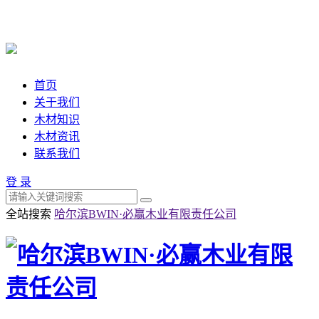
首页
关于我们
木材知识
木材资讯
联系我们
登 录
全站搜索
哈尔滨BWIN·必赢木业有限责任公司