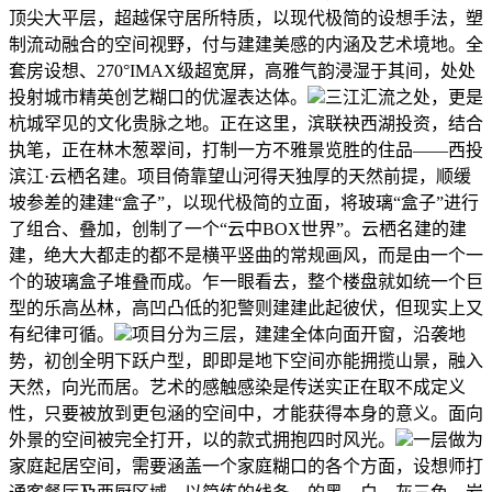
顶尖大平层，超越保守居所特质，以现代极简的设想手法，塑
制流动融合的空间视野，付与建建美感的内涵及艺术境地。全
套房设想、270°IMAX级超宽屏，高雅气韵浸湿于其间，处处
投射城市精英创艺糊口的优渥表达体。
三江汇流之处，更是
杭城罕见的文化贵脉之地。正在这里，滨联袂西湖投资，结合
执笔，正在林木葱翠间，打制一方不雅景览胜的住品——西投
滨江·云栖名建。项目倚靠望山河得天独厚的天然前提，顺缓
坡参差的建建“盒子”，以现代极简的立面，将玻璃“盒子”进行
了组合、叠加，创制了一个“云中BOX世界”。云栖名建的建
建，绝大大都走的都不是横平竖曲的常规画风，而是由一个一
个的玻璃盒子堆叠而成。乍一眼看去，整个楼盘就如统一个巨
型的乐高丛林，高凹凸低的犯警则建建此起彼伏，但现实上又
有纪律可循。
项目分为三层，建建全体向面开窗，沿袭地
势，初创全明下跃户型，即即是地下空间亦能拥揽山景，融入
天然，向光而居。艺术的感触感染是传送实正在取不成定义
性，只要被放到更包涵的空间中，才能获得本身的意义。面向
外景的空间被完全打开，以的款式拥抱四时风光。
一层做为
家庭起居空间，需要涵盖一个家庭糊口的各个方面，设想师打