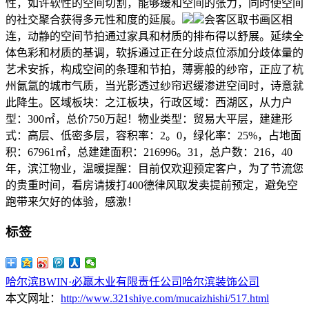
性，如许软性的空间切割，能够缓和空间的张力，同时使空间
的社交聚合获得多元性和度的延展。
会客区取书画区相
连，动静的空间节拍通过家具和材质的排布得以舒展。延续全
体色彩和材质的基调，软拆通过正在分歧点位添加分歧体量的
艺术安拆，构成空间的条理和节拍，薄雾般的纱帘，正应了杭
州氤氲的城市气质，当光影透过纱帘迟缓渗进空间时，诗意就
此降生。区域板块：之江板块，行政区域：西湖区，从力户
型：300㎡，总价750万起！物业类型：贸易大平层，建建形
式：高层、低密多层，容积率：2。0，绿化率：25%，占地面
积：67961㎡，总建建面积：216996。31，总户数：216，40
年，滨江物业，温暖提醒：目前仅欢迎预定客户，为了节流您
的贵重时间，看房请拨打400德律风取发卖提前预定，避免空
跑带来欠好的体验，感激！
标签
哈尔滨BWIN·必赢木业有限责任公司
哈尔滨装饰公司
本文网址：
http://www.321shiye.com/mucaizhishi/517.html