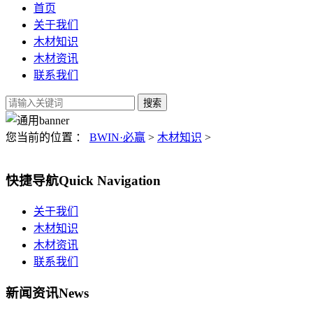
首页
关于我们
木材知识
木材资讯
联系我们
您当前的位置 ：
BWIN·必赢
>
木材知识
>
快捷导航
Quick Navigation
关于我们
木材知识
木材资讯
联系我们
新闻资讯
News