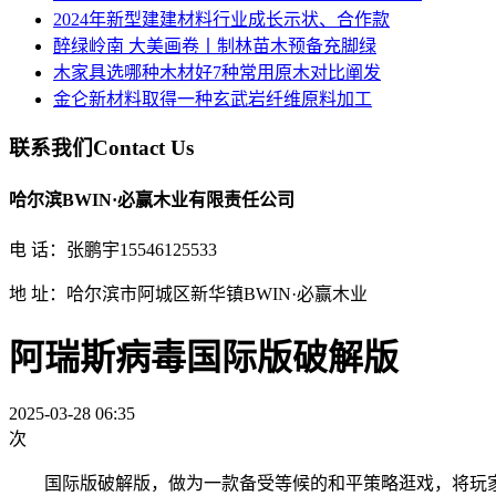
2024年新型建建材料行业成长示状、合作款
醉绿岭南 大美画卷丨制林苗木预备充脚绿
木家具选哪种木材好7种常用原木对比阐发
金仑新材料取得一种玄武岩纤维原料加工
联系我们
Contact Us
哈尔滨BWIN·必赢木业有限责任公司
电 话：张鹏宇15546125533
地 址：哈尔滨市阿城区新华镇BWIN·必赢木业
阿瑞斯病毒国际版破解版
2025-03-28 06:35
次
国际版破解版，做为一款备受等候的和平策略逛戏，将玩家