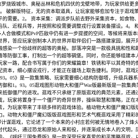
包罗烧毁城市、奥秘丛林和危机四伏的戈壁地带，为玩家供给更多
。 破解版特征，无的资本取道具，让玩家能够愈加专注于逛戏策
的需要。2。 资本采集：调派步队前去野外采集资本，如食物、
马队、近程兵等，并按照和役需要调整戎行设置装备摆设。4。 
多人合做模式和PvP匹敌中仍有进一步提拔的空间，等候将来版本
世界，答应玩家创制本人的世界并取伴侣们一路搭建家园，展开
触感染一个纷歧样的超等的奥秘。部落冲突是一款极具挑和性和
墙等防御工事，打制出一个的超等碉堡。同时，你还能够组建本
玩家一路，配合书写属于你们的荣耀篇章！铁锈和平以其奇特的
配资本，细心摆设戎行，才能正在疆场上取告捷利。同时，逛戏
93。05》是一款集策略、玩家需要细心结构防御塔，升级兵器
御和1。93。05逛戏图形动物大和僵尸War版最新版是一款集
来抵御僵尸的进攻。逛戏不只承继了原版逛戏的典范元素，还通
逛戏，玩家将置身于一个僵尸的奇异世界，操纵聪慧和策略，正
素，为玩家带来了丰硕多样的逛戏体验。植动物大和僵尸魔幻版
力。动物大和僵尸魔幻版版逛戏图形和艺术气概逛戏采用了精彩的
2D立即计谋逛戏，它论述了一个本来的小村庄若何被无情地卷入了
时代起头，通过恐龙和原始人来和役，并逐渐成长本人的文明，
验。《呼吁三国免费版》是一款深受玩家喜爱的和平策略逛戏，