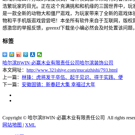
浩繁玩家的目光。正在这个充满挑和和机缘的三国世界中，玩
是一款全新的动物大和僵尸逛戏，为玩家带来了全新的逛戏体
物和平手机版逛戏尝尝吧！本坐所有软件来自于互联网，版权属
感激您的举报反馈，greenxf下载坐小编必然会及时处置该
标签
哈尔滨BWIN·必赢木业有限责任公司
哈尔滨装饰公司
本文网址：
http://www.321shiye.com/mucaizhishi/793.html
上一篇：
林锋：虎将发于卒伍、起于见识、得于实践、便
下一篇：
安徽固镇：新春赶大集 幸福过大年
Copyright © 哈尔滨BWIN·必赢木业有限责任公司 All rights reser
网站地图
|
XML