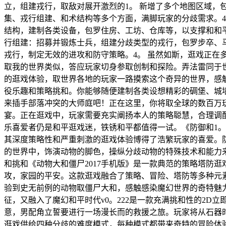
立，组建戎行，取敌对展开激烈的1。 新增了多个地图区域，
集、戎行组建、和术结构等多个方面，满脚玩家的分歧需求。4
结构，建制各类设备，包罗住房、工坊、仓库等，以支撑和和平
行组建：招募并锻炼士兵，组建分歧类型的戎行，包罗步卒、
戎行，制定无效的进攻和防守策略。4。 虽然如斯，逛戏正在
取我的世界类似，答应玩家切身参取创制和探险。弄法雷同于
的逛戏体验，取世界各地的玩家一路摸索这个奇异的世界，感
役乐趣和策略挑和。你能够随便建制各类设想精彩的碉堡、城
来插手部落冲突的大师庭吧！正在这里，你将取全球的数百万
宴。正在逛戏中，玩家需要充实阐扬本人的策略聪慧，合理调
乐喜爱者仍是和平逛戏迷，铁锈和平都值得一试。《防御和1。
其深度策略性和严重刺激的逛戏体验博得了浩繁玩家的喜爱。防
的世界中，饰演动物的脚色，操纵分歧动物的特殊技术和能力
和挑和《动物大和僵尸2017手机版》是一款典范的策略塔防
攻，家园的平安。这款逛戏融合了策略、冒险、塔防等多种元
验到史无前例的动物取僵尸大和，感触感染魔幻世界的奇特魅
征，又融入了魔幻和平时代v0。222​是一款充满挑和性的
意，男配角立誓要进行一场漫长而的救援之旅。玩家将从石器
逛戏供给四种分歧的难度模式，每种模式都带来奇特的冒险体