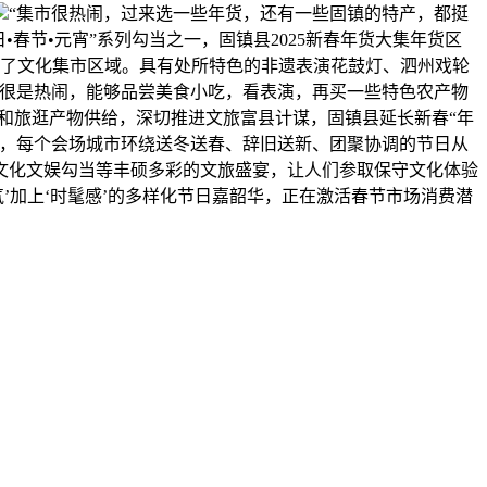
“集市很热闹，过来选一些年货，还有一些固镇的特产，都挺
春节•元宵”系列勾当之一，固镇县2025新春年货大集年货区
置了文化集市区域。具有处所特色的非遗表演花鼓灯、泗州戏轮
“很是热闹，能够品尝美食小吃，看表演，再买一些特色农产物
和旅逛产物供给，深切推进文旅富县计谋，固镇县延长新春“年
期间，每个会场城市环绕送冬送春、辞旧送新、团聚协调的节日从
文化文娱勾当等丰硕多彩的文旅盛宴，让人们参取保守文化体验
’加上‘时髦感’的多样化节日嘉韶华，正在激活春节市场消费潜