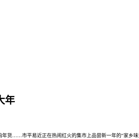
大年
、购年货……市平易近正在热闹红火的集市上品尝新一年的“家乡