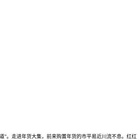
味道”。走进年货大集，前来购置年货的市平易近川流不息。红红