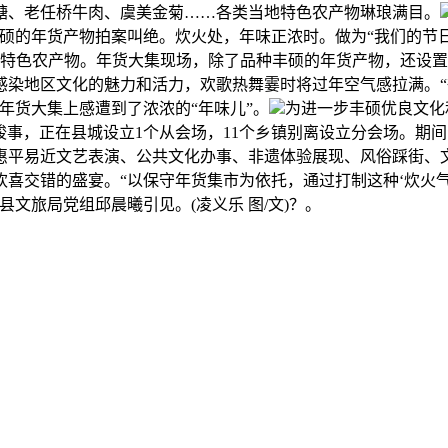
糖、老任桥牛肉、虞美金菊……各类当地特色农产物琳琅满目。
的年货产物拍案叫绝。炊火处，年味正浓时。做为“我们的节日•
本地特色农产物。年货大集现场，除了品种丰硕的年货产物，还设
感染地区文化的魅力和活力，欢歌热舞霎时将过年空气感拉满。
年货大集上感遭到了浓浓的“年味儿”。
为进一步丰硕优良文化
日竣事，正在县城设立1个从会场，11个乡镇别离设立分会场。
惠平易近文艺表演、公共文化办事、非遗体验展现、风俗踩街、
喜交错的盛宴。“以保守年货集市为依托，通过打制这种‘炊火气
文旅局党组邱晨曦引见。(凌义乐 图/文)？。