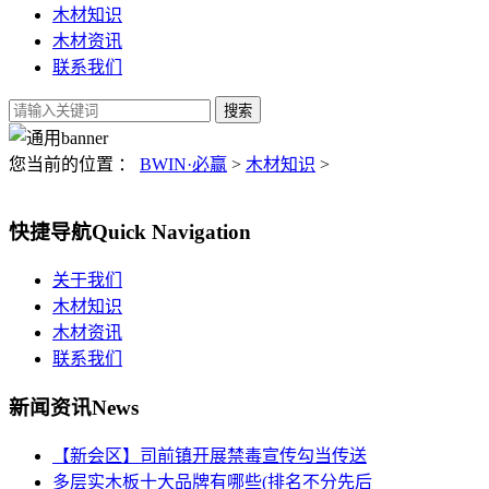
木材知识
木材资讯
联系我们
您当前的位置 ：
BWIN·必赢
>
木材知识
>
快捷导航
Quick Navigation
关于我们
木材知识
木材资讯
联系我们
新闻资讯
News
【新会区】司前镇开展禁毒宣传勾当传送
多层实木板十大品牌有哪些(排名不分先后