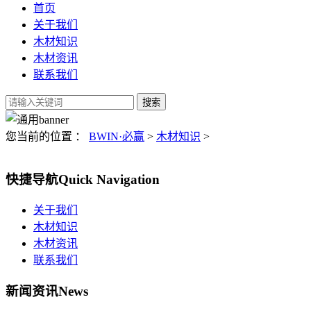
首页
关于我们
木材知识
木材资讯
联系我们
您当前的位置 ：
BWIN·必赢
>
木材知识
>
快捷导航
Quick Navigation
关于我们
木材知识
木材资讯
联系我们
新闻资讯
News