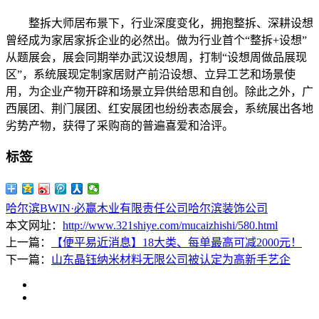
整拆大师居布景下，行业深度变化，拥抱整拆、深耕设想
曾经成为家居家拆企业的必然出。做为行业首个“整拆+设想”
从题展会，展会同期举办武汉设想周，打制“设想周做品展现
区”，系统展现定制家居财产前沿设想、立异工艺和场景使
用，为企业产物开辟和场景立异供给思和自创。除此之外，广
西展团、荆门展团、红安展团也纷纷表态展会，系统展出各地
劣势产物，获得了采购商的普遍喜爱和洽评。
标签
哈尔滨BWIN·必赢木业有限责任公司
哈尔滨装饰公司
本文网址：
http://www.321shiye.com/mucaizhishi/580.html
上一篇：
【便平易近消息】18大类、每单最高可减2000元！
下一篇：
山东晶钰纳米材料无限公司被认定为高新手艺企