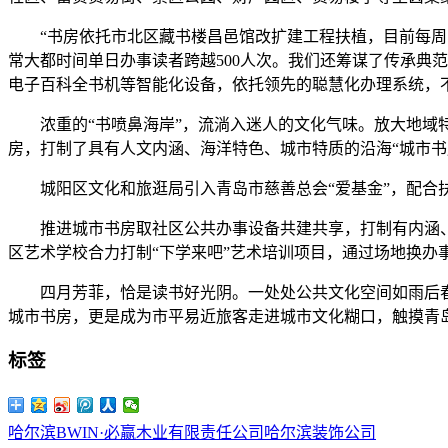
“书房依托市北区藏书楼昌邑馆改扩建工程扶植，目前每周时间
常大都时间单日办事读者跨越500人次。我们还筹谋了传承典
电子百科全书机等智能化设备，依托领先的聪慧化办理系统，
浓重的“书喷鼻海岸”，流淌入迷人的文化气味。放大地域特
房，打制了具有人文内涵、海洋特色、城市特质的沿海“城市书
城阳区文化和旅逛局引入青岛市慈善总会“爱基金”，配合扶植
推进城市书房取社区公共办事设备共建共享，打制有内涵、有
区艺术学校合力打制“下学来吧”艺术培训项目，通过场地换
四月芳菲，恰是读书好光阴。一处处公共文化空间如雨后春
城市书房，更是成为市平易近旅客走进城市文化糊口，触摸青
标签
哈尔滨BWIN·必赢木业有限责任公司
哈尔滨装饰公司