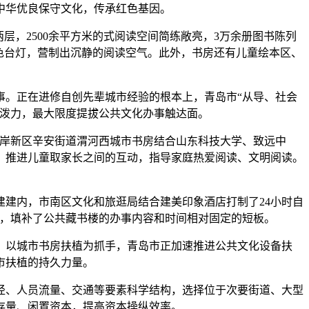
中华优良保守文化，传承红色基因。
，2500余平方米的式阅读空间简练敞亮，3万余册图书陈列
色台灯，营制出沉静的阅读空气。此外，书房还有儿童绘本区、
。正在进修自创先辈城市经验的根本上，青岛市“从导、社会
活泼力，最大限度提拔公共文化办事触达面。
岸新区辛安街道渭河西城市书房结合山东科技大学、致远中
，推进儿童取家长之间的互动，指导家庭热爱阅读、文明阅读。
建内，市南区文化和旅逛局结合建美印象酒店打制了24小时自
合，填补了公共藏书楼的办事内容和时间相对固定的短板。
家。以城市书房扶植为抓手，青岛市正加速推进公共文化设备扶
市扶植的持久力量。
、人员流量、交通等要素科学结构，选择位于次要街道、大型
存量、闲置资本，提高资本操纵效率。