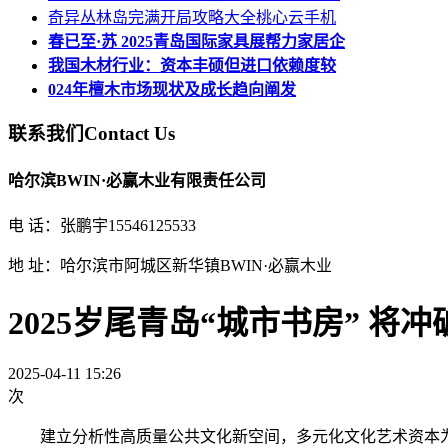
奇异丛林岛完满开局攻略大全桃心云手机
春已至·苏 2025青岛国际家具展帮力家居企
我国木材行业：资本丰硕但进口依赖度较
024年檀木市场现状及成长趋向阐发
联系我们
Contact Us
哈尔滨BWIN·必赢木业有限责任公司
电 话：张鹏宇15546125533
地 址：哈尔滨市阿城区新华镇BWIN·必赢木业
2025岁尾青岛“城市书房” 将
2025-04-11 15:26
次
建立分析性高质量公共文化新空间，多元化文化艺术资本为