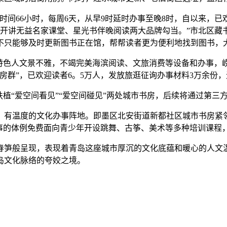
66小时，每周6天，从早9时延时办事至晚8时，自以来，已欢迎
范开讲无益名家课堂、星光书伴晚阅读两大品牌勾当。”市北区
不只能够及时更新图书正在馆，帮帮读者更为便利地找到图书，
色人文景不雅，不竭完美海滨阅读、文旅消费等设备和办事，
房群”，已欢迎读者6。5万人，发放旅逛征询办事材料3万余份
“爱空间看见”“爱空间碰见”两处城市书房，后续将通过第三
温度的文化办事阵地。即墨区北安街道新都社区城市书房紧邻
办事的体例免费面向青少年开设跳舞、古筝、美术等多种培训课程
笋般呈现，表现着青岛这座城市厚沉的文化底蕴和暖心的人文温
岛文化脉络的夸姣之境。