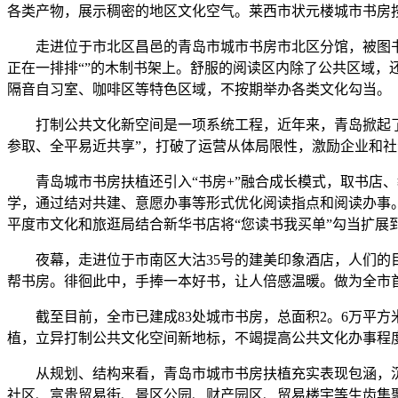
各类产物，展示稠密的地区文化空气。莱西市状元楼城市书房
走进位于市北区昌邑的青岛市城市书房市北区分馆，被图书环抱
正在一排排“”的木制书架上。舒服的阅读区内除了公共区域
隔音自习室、咖啡区等特色区域，不按期举办各类文化勾当。
打制公共文化新空间是一项系统工程，近年来，青岛掀起了公
参取、全平易近共享”，打破了运营从体局限性，激励企业和
青岛城市书房扶植还引入“书房+”融合成长模式，取书店、
学，通过结对共建、意愿办事等形式优化阅读指点和阅读办事
平度市文化和旅逛局结合新华书店将“您读书我买单”勾当扩展
夜幕，走进位于市南区大沽35号的建美印象酒店，人们的目
帮书房。徘徊此中，手捧一本好书，让人倍感温暖。做为全市首
截至目前，全市已建成83处城市书房，总面积2。6万平方米
植，立异打制公共文化空间新地标，不竭提高公共文化办事程
从规划、结构来看，青岛市城市书房扶植充实表现包涵，沉
社区、富贵贸易街、景区公园、财产园区、贸易楼宇等生齿集