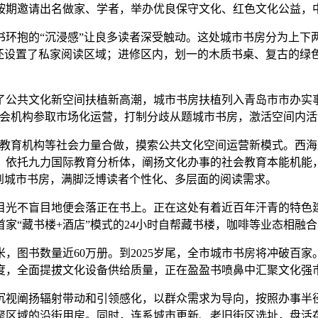
按期邀请出名做家、学者，举办优良保守文化、红色文化公益，
的“沉浸感”让良多读者深受触动。这处城市书房分为上下两层
，还设置了私家阅读区域；进修区内，划一的木质书桌、复古的绿
共文化新空间扶植新高潮，城市书房扶植列入青岛市市办实事
社会机构参取市场化运营，打制分歧从题城市书房，激活空间内
教育机构等社会力量合做，摸索公共文化空间运营新模式。西海
。依托九力国际教育分析体，阐扬文化办事的社会教育本能机能
到城市书房，满脚泛博读者个性化、多层面的阅读需求。
光不盲目地便会落正在书上。正在这处有着近百年汗青的特色建
家“藏书楼+酒店”模式的24小时自帮藏书楼，咖啡等业态相融
，图书数量近60万册。到2025岁尾，全市城市书房将冲破百
度，全面提拔文化设备供给质量，正在盈盈书喷鼻中汇聚文化强
视阐扬辐射带动和引领感化，以群众需求为导向，按照办事半径
聚区域的沿街用房。同时，连系城市更新、老旧街区选址，盘活