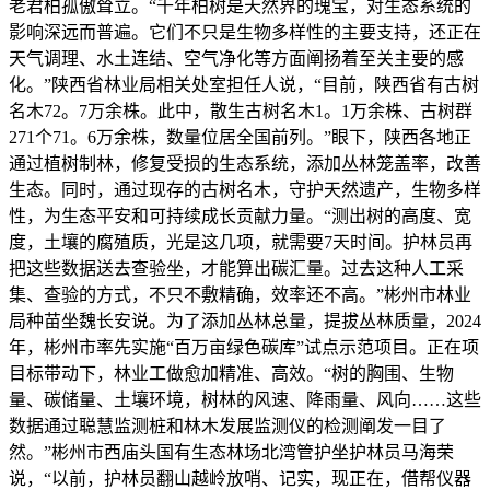
老君柏孤傲耸立。“千年柏树是天然界的瑰宝，对生态系统的
影响深远而普遍。它们不只是生物多样性的主要支持，还正在
天气调理、水土连结、空气净化等方面阐扬着至关主要的感
化。”陕西省林业局相关处室担任人说，“目前，陕西省有古树
名木72。7万余株。此中，散生古树名木1。1万余株、古树群
271个71。6万余株，数量位居全国前列。”眼下，陕西各地正
通过植树制林，修复受损的生态系统，添加丛林笼盖率，改善
生态。同时，通过现存的古树名木，守护天然遗产，生物多样
性，为生态平安和可持续成长贡献力量。“测出树的高度、宽
度，土壤的腐殖质，光是这几项，就需要7天时间。护林员再
把这些数据送去查验坐，才能算出碳汇量。过去这种人工采
集、查验的方式，不只不敷精确，效率还不高。”彬州市林业
局种苗坐魏长安说。为了添加丛林总量，提拔丛林质量，2024
年，彬州市率先实施“百万亩绿色碳库”试点示范项目。正在项
目标带动下，林业工做愈加精准、高效。“树的胸围、生物
量、碳储量、土壤环境，树林的风速、降雨量、风向……这些
数据通过聪慧监测桩和林木发展监测仪的检测阐发一目了
然。”彬州市西庙头国有生态林场北湾管护坐护林员马海荣
说，“以前，护林员翻山越岭放哨、记实，现正在，借帮仪器