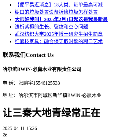
【便平易近消息】18大类、每单最高可减
糊口的垃圾处置设备拆修垃圾怎样处置
大师好我叫！2025年2月1日起这是我最新最
浅析紫檀的生长、裂纹和空心问题
武汉纺织大学2025年博士研究生招生简章
红酸枝家具：融合保守取时髦的糊口艺术
联系我们
Contact Us
哈尔滨BWIN·必赢木业有限责任公司
电 话：张鹏宇15546125533
地 址：哈尔滨市阿城区新华镇BWIN·必赢木业
让三秦大地青绿常正在
2025-04-11 15:26
次