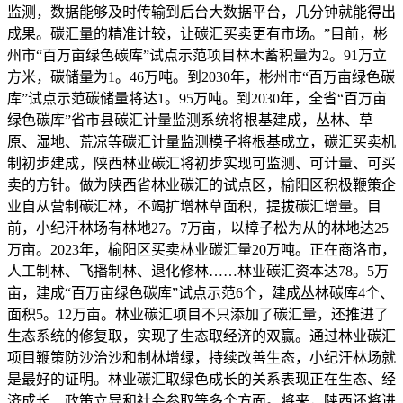
监测，数据能够及时传输到后台大数据平台，几分钟就能得出
成果。碳汇量的精准计较，让碳汇买卖更有市场。”目前，彬
州市“百万亩绿色碳库”试点示范项目林木蓄积量为2。91万立
方米，碳储量为1。46万吨。到2030年，彬州市“百万亩绿色碳
库”试点示范碳储量将达1。95万吨。到2030年，全省“百万亩
绿色碳库”省市县碳汇计量监测系统将根基建成，丛林、草
原、湿地、荒凉等碳汇计量监测模子将根基成立，碳汇买卖机
制初步建成，陕西林业碳汇将初步实现可监测、可计量、可买
卖的方针。做为陕西省林业碳汇的试点区，榆阳区积极鞭策企
业自从营制碳汇林，不竭扩增林草面积，提拔碳汇增量。目
前，小纪汗林场有林地27。7万亩，以樟子松为从的林地达25
万亩。2023年，榆阳区买卖林业碳汇量20万吨。正在商洛市，
人工制林、飞播制林、退化修林……林业碳汇资本达78。5万
亩，建成“百万亩绿色碳库”试点示范6个，建成丛林碳库4个、
面积5。12万亩。林业碳汇项目不只添加了碳汇量，还推进了
生态系统的修复取，实现了生态取经济的双赢。通过林业碳汇
项目鞭策防沙治沙和制林增绿，持续改善生态，小纪汗林场就
是最好的证明。林业碳汇取绿色成长的关系表现正在生态、经
济成长、政策立异和社会参取等多个方面。将来，陕西还将进