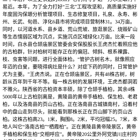
易近。本年，为了全力打好“三北”工程攻坚和，高质量实施好
年度固沟保塬分析管理项目、生态修复项目，礼泉、永寿、彬
州、长武、旬邑、淳化6县市将完成项目营制林31。34万亩。
同时，以河道水系、县乡道、荒山荒坡、旅逛景区、烧毁矿山
等生态懦弱区域为沉点，实施沉点区域绿化1万亩。比来一段
时间，白水县仓颉庙景区管委会安保股股长王虎杰忙着照应他
的古柏群，针对柏树可能存正在的偏冠、倾斜、根系裸露、
枝、虫害等问题，进行全面体检。“管护古树名木，就像照应
年迈的白叟，要晓得病灶是什么？对症下药的同时，日常管护
尤为主要。”王虎杰说。正在仓颉庙景区，共有48株古树，树
龄从百年到千年不等。每一株古树的发展环境，王虎杰都洞若
不雅火。陕西省的古柏资本丰硕，除了仓颉手植柏，其余4株
5000年以上古柏别离是，黄陵县的黄帝手植柏、保生柏、老君
柏，以及洛南县的页山古柏。正在洛南县古城镇南村，沿着村
中的盘山走到尽头，就能看到那株长正在页山脚下的页山古
柏。这株古柏高23。1米，胸围8。2米，平均冠幅25。7米，本
地人叫它“洛南古柏”“栖霞柏”。正在黄陵县黄帝陵景区，黄帝
手植柏和保生柏“交相呼应”。黄帝陵20公里外阿党镇川庄村的