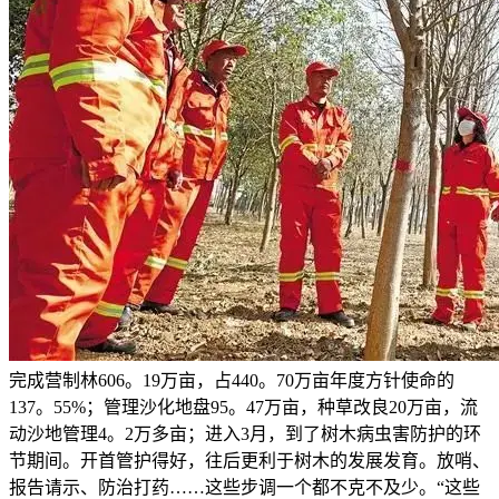
完成营制林606。19万亩，占440。70万亩年度方针使命的
137。55%；管理沙化地盘95。47万亩，种草改良20万亩，流
动沙地管理4。2万多亩；进入3月，到了树木病虫害防护的环
节期间。开首管护得好，往后更利于树木的发展发育。放哨、
报告请示、防治打药……这些步调一个都不克不及少。“这些