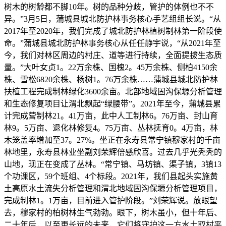
树木的树龄都不脚10年。树的品种分歧，管护的体例也不不
异。”3月5日，蒲城县城北防护林事务核心手艺组组长说。“从
2017年至2020年，我们完成了城北防护林植树制林第一阶段使
命。”蒲城县城北防护林事务核心从任任静宇说，“从2021年至
今，我们对林区周边的村庄、道等进行持续，全面提拔生态质
量。”大叶女贞1。22万余株、国槐2。45万余株、侧柏4150余
株、雪松6820余株、杨树1。76万余株……蒲城县城北防护林
扶植工程完成制林绿化3600余亩。北部地域固沟保塬分析管理
和生态修复项目让渭北飘起“绿腰带”。2021年至今，蒲城县累
计完成营制林21。41万亩，此中人工制林6。76万亩、封山育
林9。5万亩、退化林修复4。75万亩、丛林抚育0。4万亩，林
木笼盖率增加至37。27%。坐正在永寿县常宁镇穆家村的千亩
林地里，永寿县林业坐副刘荣辉倍感欣喜。过去几乎光秃秃的
山地，现正在变成了丛林。“常宁镇、马坊镇、渠子镇，3镇13
个功课区，59个班组、4个标段。2021年，我们县起头实施黄
土高原水土流失分析管理和渭北地域固沟保塬分析管理项目，
完成制林1。1万亩，目前进入管护阶段。”刘荣辉说。放眼望
去，穆家村的柏树林生气勃勃。眼下，树木虽小，但十年后、
二十年后，以至更长远的未来，它们将守护这一方水土取村平