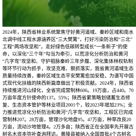
2024年，陕西省林业系统聚焦守好黄河道域、秦岭区域和南水
北调中线工程水源涵养区“三大樊篱”，打好污染防治和“三北”
工程“两场攻坚和”，走好绿色低碳转型成长“一条新子”的使
命，以深化“三个年”勾当为牵引，以荒凉化分析防治和黄河
“几字弯”攻坚和、守护祖脉秦岭三年步履、深化集体林权轨制
等环节行动为抓手，攻坚克难、狠抓落实，我省黄河道域生态
质量持续改善，秦岭区域生态平安樊篱愈加安稳，为谱写中国
式现代化扶植的陕西新篇章做出了积极贡献。2024年，陕西省
持续推进河山绿化，全省完成营制林606。19万亩，占440。70
万亩年度方针使命的137。55%；陕西省累策略划储蓄生态修
复、生态资本管护等林业项目2001个，较2023年增加23%；全
力推进荒凉化分析防治和黄河“几字弯”攻坚和，工程区已完成
营制林207。28万亩，管理沙化地盘95。47万亩，种草改良20
万亩，流动沙地管理4。2万多亩；陕西省正在全国率先开展古
树名木资本弥补查询拜访。黄陵县被纳入全国首批4个古树名