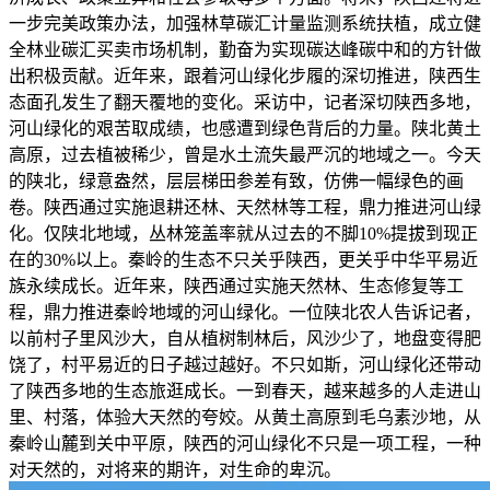
一步完美政策办法，加强林草碳汇计量监测系统扶植，成立健
全林业碳汇买卖市场机制，勤奋为实现碳达峰碳中和的方针做
出积极贡献。近年来，跟着河山绿化步履的深切推进，陕西生
态面孔发生了翻天覆地的变化。采访中，记者深切陕西多地，
河山绿化的艰苦取成绩，也感遭到绿色背后的力量。陕北黄土
高原，过去植被稀少，曾是水土流失最严沉的地域之一。今天
的陕北，绿意盎然，层层梯田参差有致，仿佛一幅绿色的画
卷。陕西通过实施退耕还林、天然林等工程，鼎力推进河山绿
化。仅陕北地域，丛林笼盖率就从过去的不脚10%提拔到现正
在的30%以上。秦岭的生态不只关乎陕西，更关乎中华平易近
族永续成长。近年来，陕西通过实施天然林、生态修复等工
程，鼎力推进秦岭地域的河山绿化。一位陕北农人告诉记者，
以前村子里风沙大，自从植树制林后，风沙少了，地盘变得肥
饶了，村平易近的日子越过越好。不只如斯，河山绿化还带动
了陕西多地的生态旅逛成长。一到春天，越来越多的人走进山
里、村落，体验大天然的夸姣。从黄土高原到毛乌素沙地，从
秦岭山麓到关中平原，陕西的河山绿化不只是一项工程，一种
对天然的，对将来的期许，对生命的卑沉。