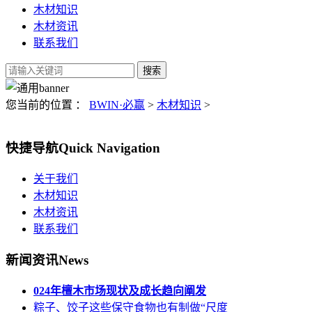
木材知识
木材资讯
联系我们
您当前的位置 ：
BWIN·必赢
>
木材知识
>
快捷导航
Quick Navigation
关于我们
木材知识
木材资讯
联系我们
新闻资讯
News
024年檀木市场现状及成长趋向阐发
粽子、饺子这些保守食物也有制做“尺度