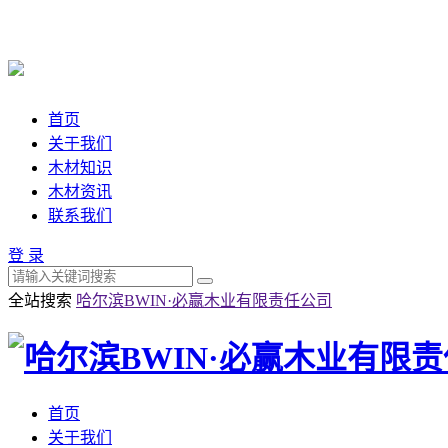
首页
关于我们
木材知识
木材资讯
联系我们
登 录
全站搜索
哈尔滨BWIN·必赢木业有限责任公司
首页
关于我们