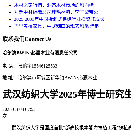
木材之家行情：洞察木材市场的风向标
对话中林绿碳总司理毛林海：李子柒带火
2025-2030年中国拆卸式建建行业投资取成长
巴里黄檀家具：中式糊口的现奢风采 清韵
联系我们
Contact Us
哈尔滨BWIN·必赢木业有限责任公司
电 话：张鹏宇15546125533
地 址：哈尔滨市阿城区新华镇BWIN·必赢木业
武汉纺织大学2025年博士研究
2025-03-03 07:52
次
武汉纺织大学是国度首批“部高校根本能力扶植工程”扶植高校