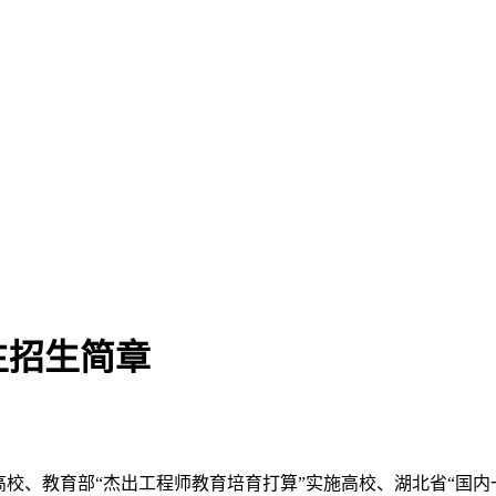
生招生简章
、教育部“杰出工程师教育培育打算”实施高校、湖北省“国内