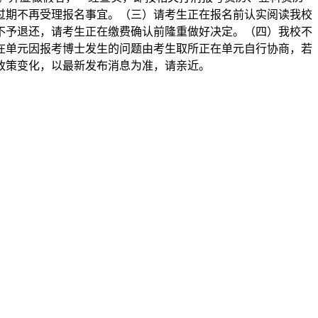
过期不再受理报名事宜。（三）请考生正在报名前认实阅读我校
不予退还，请考生正在缴费确认前隆重做好决定。（四）我校不
在单元因报考博士发生的问题由考生取所正在单元自行协商，若
政策变化，以最新发布消息为准，请亲近。