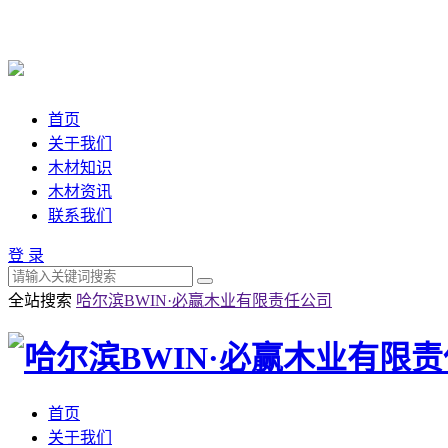
首页
关于我们
木材知识
木材资讯
联系我们
登 录
全站搜索
哈尔滨BWIN·必赢木业有限责任公司
首页
关于我们