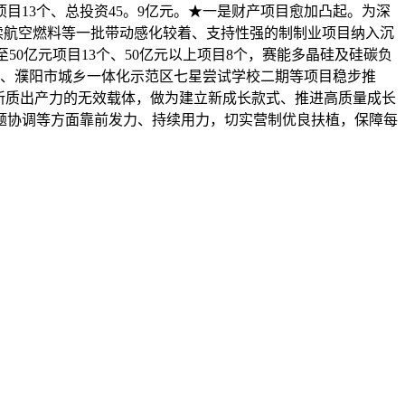
业项目13个、总投资45。9亿元。★一是财产项目愈加凸起。为深
续航空燃料等一批带动感化较着、支持性强的制制业项目纳入沉
元至50亿元项目13个、50亿元以上项目8个，赛能多晶硅及硅碳负
植、濮阳市城乡一体化示范区七星尝试学校二期等项目稳步推
成新质出产力的无效载体，做为建立新成长款式、推进高质量成长
题协调等方面靠前发力、持续用力，切实营制优良扶植，保障每