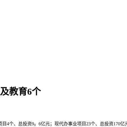
涉及教育6个
目4个、总投资9。6亿元；现代办事业项目23个、总投资170亿