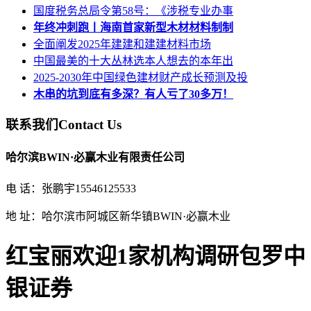
国度税务总局令第58号：《涉税专业办事
年终冲刺跑丨海南首家新型木材材料制制
全面阐发2025年建建和建建材料市场
中国最美的十大丛林选本人想去的本年出
2025-2030年中国绿色建材财产成长预测及投
木串的坑到底有多深？有人亏了30多万！
联系我们
Contact Us
哈尔滨BWIN·必赢木业有限责任公司
电 话：张鹏宇15546125533
地 址：哈尔滨市阿城区新华镇BWIN·必赢木业
红宝丽欢迎1家机构调研包罗中
银证券