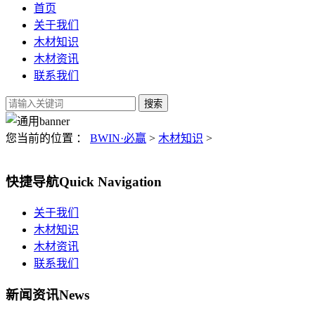
首页
关于我们
木材知识
木材资讯
联系我们
您当前的位置 ：
BWIN·必赢
>
木材知识
>
快捷导航
Quick Navigation
关于我们
木材知识
木材资讯
联系我们
新闻资讯
News