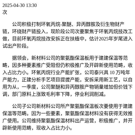
2025-04-30 13:30
次
公司积极打制环氧丙烷-聚醚、异丙醇胺及衍生物财产
链，环绕财产链投入，现阶段公司次要聚焦于环氧丙烷技改工
做，目前环氧丙烷技改安拆正在扶植中，估计2025年岁尾进入
试出产阶段。
据领会，新材料公司的聚氨酯保温板用于建建保温等范
畴，因多种要素推广受阻但仍积极推广及开辟新使用范畴，收
入占比力小。环氧丙烷行业产能扩张，公司泰兴具 10 万吨年
产能力，正建分析手艺项目提拔产能，安拆采用新工艺，以自
用为从，一季度，公司聚醚和异丙醇胺产物销量增加但价钱下
调，部门原料上涨致毛利率下降，停业利润削减。
公司子公司新材料公司所产聚氨酯保温板次要使用于建建
保温等范畴。因为一些要素，聚氨酯保温材料没有获得无效推
广使用。公司维持聚氨酯保温材料出产运营，积极推广，并开
辟新使用范畴，现收入占比力小。