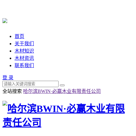
首页
关于我们
木材知识
木材资讯
联系我们
登 录
全站搜索
哈尔滨BWIN·必赢木业有限责任公司