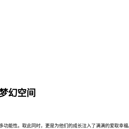
暖梦幻空间
它的多功能性。取此同时，更是为他们的成长注入了满满的爱取幸