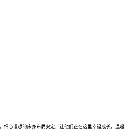
福。细心设想的床身布局安定，让他们正在这里幸福成长，温暖