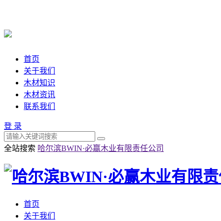
首页
关于我们
木材知识
木材资讯
联系我们
登 录
全站搜索
哈尔滨BWIN·必赢木业有限责任公司
首页
关于我们