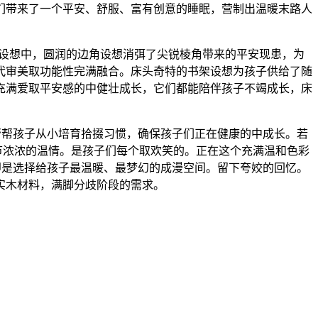
们带来了一个平安、舒服、富有创意的睡眠，营制出温暖末路人
的儿童床设想中，圆润的边角设想消弭了尖锐棱角带来的平安现患，为
代审美取功能性完满融合。床头奇特的书架设想为孩子供给了随
充满爱取平安感的中健壮成长，它们都能陪伴孩子不竭成长，床
想还帮帮孩子从小培育拾掇习惯，确保孩子们正在健康的中成长。若
细节浓浓的温情。是孩子们每个取欢笑的。正在这个充满温和色彩
童床，即是选择给孩子最温暖、最梦幻的成漫空间。留下夸姣的回忆。
实木材料，满脚分歧阶段的需求。