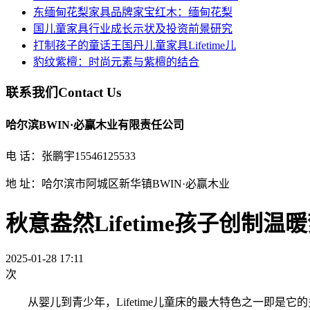
东缅甸花梨家具品牌家宝红木：缅甸花梨
国儿童家具行业成长示状及投资前景研究
打制孩子的童话王国丹儿童家具Lifetime儿
豹纹紫檀：时尚元素与紫檀的结合
联系我们
Contact Us
哈尔滨BWIN·必赢木业有限责任公司
电 话：张鹏宇15546125533
地 址：哈尔滨市阿城区新华镇BWIN·必赢木业
秋意盎然Lifetime孩子创制温
2025-01-28 17:11
次
从婴儿到青少年，Lifetime儿童床的最大特色之一即是