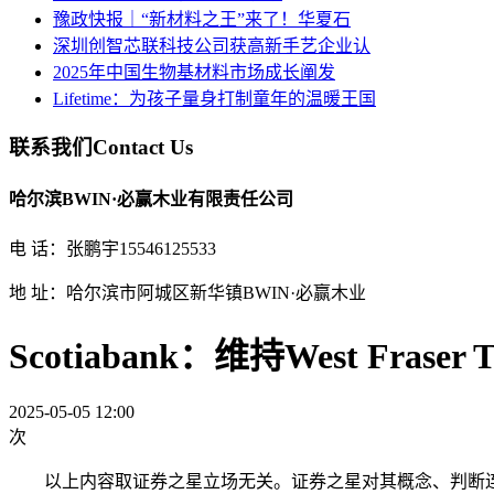
豫政快报｜“新材料之王”来了！华夏石
深圳创智芯联科技公司获高新手艺企业认
2025年中国生物基材料市场成长阐发
Lifetime：为孩子量身打制童年的温暖王国
联系我们
Contact Us
哈尔滨BWIN·必赢木业有限责任公司
电 话：张鹏宇15546125533
地 址：哈尔滨市阿城区新华镇BWIN·必赢木业
Scotiabank：维持West Fraser
2025-05-05 12:00
次
以上内容取证券之星立场无关。证券之星对其概念、判断连