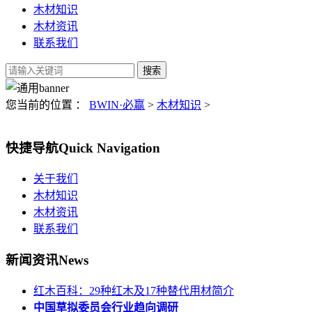
木材知识
木材资讯
联系我们
您当前的位置 ：
BWIN·必赢
>
木材知识
>
快捷导航
Quick Navigation
关于我们
木材知识
木材资讯
联系我们
新闻资讯
News
红木百科：29种红木及17种替代用材简介
中国草拟委员会行业趋向调研