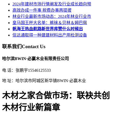
2024年建材市场行情阐发及行业成长趋向预
高效办成一件事 税费办事再提拔
林业行业最新市场动态：2024年林业行业市
皇马国王杯大名单：裤袜＆贝林＆姆巴佩
帆海王热血航路新世界库赞什么时候出
信达通取得一种建建材料出产用检测设备
联系我们
Contact Us
哈尔滨BWIN·必赢木业有限责任公司
电 话：张鹏宇15546125533
地 址：哈尔滨市阿城区新华镇BWIN·必赢木业
木材之家合做市场：联袂共创
木材行业新篇章