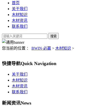
首页
关于我们
木材知识
木材资讯
联系我们
您当前的位置 ：
BWIN·必赢
>
木材知识
>
快捷导航
Quick Navigation
关于我们
木材知识
木材资讯
联系我们
新闻资讯
News