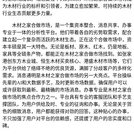
为木材行业的标杆和引领者，为建立愈加繁荣、可持续的木材
行业生态贡献更多力量。
木材之家合做市场，是一个集资本整合、消息共享、办事
专业于一体的分析性平台。他们带着各自的劣势取需求，配合
建立起一个复杂而活跃的木材生态。正在这个合做市场中，资
本丰硕是其一大特色。无论是板材、原木、红木，仍是地板、
家具等全链条产物，都能正在木材之家合做市场找到。如张家
港创东方木业城、恒生木材买卖核心、港盛木材市场等，它们
为平台供给了络绎不绝的优良货源，满脚了分歧客户的多样化
需求。消息通明是木材之家合做市场的另一大亮点。平台操纵
先辈的AI和大数据手艺，及时更新市场数据，确保用户可以
或许获取到最新、最精确的市场消息。办事专业是木材之家合
做市场的焦点合作力之一。平台具有专业的客服团队和手艺支
撑团队，为用户供给及时、专业的征询和办事。无论是关于货
色的细致消息，用户都能获得对劲的回答。这种贴心的办事，
不只加强了用户对平台的信赖感，还提拔了用户的忠实度和口
碑。