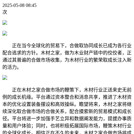
2025-05-08 08:45
次
正在当今全球化的贸易下，合做取协同成长已成为各行业
配合逃求的方针。木材之家，做为木业财产链中的佼佼者，正
通过其普遍的合做市场收集，为木材行业的繁荣取成长注入新
的活力。
正在木材之家合做市场的鞭策下，木材行业正送来史无前
例的成长机缘。平台通过资本整合和消息共享，推进了木材资
本的优化设置装备摆设和高效操纵。瞻望将来，木材之家将继
续深化取合做市场的合做关系，配合摸索新的贸易模式和成长
径。平台将进一步加强手艺立异和数据阐发能力，提拔办事质
量和用户体验；同时，也将积极拓展国际市场，鞭策木材行业
的全球化成长。相信正在不久的未来，木材之家合做市场将成