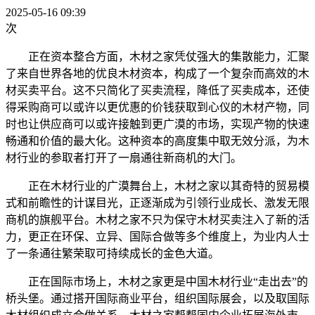
2025-05-16 09:39
次
正在资本整合方面，木材之家凭仗强大的集散能力，汇聚
了来自世界各地的优良木材资本，构成了一个复杂而高效的木
材买卖平台。这不只简化了买卖流程，降低了买卖成本，还使
得采购商可以或许以更优惠的价钱获取到心仪的木材产物，同
时也让供应商可以或许接触到更广漠的市场，实现产物的快速
畅通和价值的最大化。这种资本的高度集中取无效分派，为木
材行业的参取者打开了一扇通往新商机的大门。
正在木材行业的广漠舞台上，木材之家以其奇特的贸易模
式和前瞻性的计谋目光，正逐渐成为引领行业成长、激发无限
商机的旗舰平台。木材之家不只为保守木材买卖注入了新的活
力，更正在环保、立异、国际合做等多个维度上，为业内人士
了一条通往繁荣取可持续成长的金色大道。
正在国际市场上，木材之家更是中国木材行业“走出去”的
桥头堡。通过搭开国际商业平台，组织国际展会，以及取国际