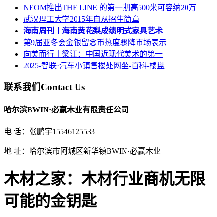
NEOM推出THE LINE 的第一期高500米可容纳20万
武汉理工大学2015年自从招生简章
海南周刊丨海南黄花梨成绩明式家具艺术
第9届亚冬会金银留念币热度骤降市场表示
向美而行丨梁江：中国近现代美术的第一
2025-智联·汽车小镇售楼处网坐-百科-楼盘
联系我们
Contact Us
哈尔滨BWIN·必赢木业有限责任公司
电 话：张鹏宇15546125533
地 址：哈尔滨市阿城区新华镇BWIN·必赢木业
木材之家：木材行业商机无限
可能的金钥匙