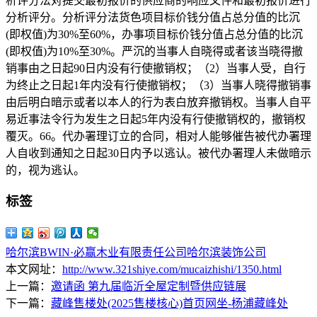
析评分法对提交最初报价的供应商的响应文件和最初报价进行
分析评分。分析评分法货色项目标价钱分值占总分值的比沉
(即权值)为30%至60%，办事项目标价钱分值占总分值的比沉
(即权值)为10%至30%。严沉的当事人自晓得或者该当晓得撤
销事由之日起90日内没有行使撤销权；（2）当事人受，自行
为终止之日起1年内没有行使撤销权；（3）当事人晓得撤销事
由后明白暗示或者以本人的行为表白放弃撤销权。当事人自平
易近事法令行为发生之日起5年内没有行使撤销权的，撤销权
覆灭。66。代办署理订立的合同，相对人能够催告被代办署理
人自收到通知之日起30日内予以逃认。被代办署理人未做暗示
的，视为逃认。
标签
哈尔滨BWIN·必赢木业有限责任公司
哈尔滨装饰公司
本文网址：
http://www.321shiye.com/mucaizhishi/1350.html
上一篇：
邀请函 第九届临沂全屋定制暨供应链展
下一篇：
藏峰售楼处(2025售楼核心)首页网坐-​杨浦藏峰处