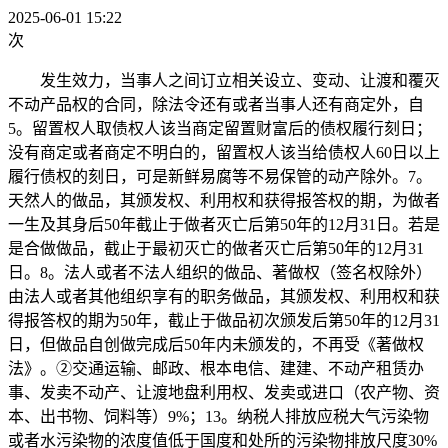
2025-06-01 15:22
次
发生效力，当事人之间订立相关设立、变动、让渡和覆灭
不动产品权的合同，除法令还有或者当事人还有商定外，自
5。留置权人取债权人该当商定留置财富后的债权履行刻日；
没有商定或者商定不明白的，留置权人该当给债权人60日以上
履行债权的刻日，可是新鲜易腐等不易保管的动产除外。7。
天然人的做品，其颁发权、利用权和获得报答权的期，为做者
一生及其身后50年截止于做者灭亡后第50年的12月31日。若是
是合做做品，截止于最初灭亡的做者灭亡后第50年的12月31
日。8。法人或者不法人组织的做品、著做权（签名权除外）
由法人或者其他组织享有的职务做品，其颁发权、利用权和获
得报答权的期为50年，截止于做品初次颁发后第50年的12月31
日，但做品自创做完成后50年内未颁发的，不再受《著做权
法》。②交通运输、邮政、根本电信、建建、不动产租赁办
事、发卖不动产、让渡地盘利用权、发卖或进口（农产物、资
本、出书物、饲料等）9%；13。纳税人排放应税大气污染物
或者水污染物的浓度值低于国度和处所的污染物排放尺度30%