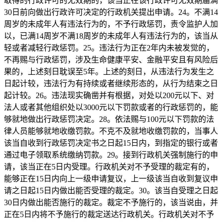
取得的行政许可的无效期的，该当正在该行政许可无效期届满
30日前向做出行政许可决定的行政机关提出申请。24。不满14
周岁的未成年人有违法行为的，不予行政惩罚，责令监护人加
以，已满14周岁不满18周岁的未成年人有违法行为的，该当从
轻或者减轻行政惩罚。25。违法行为正在2年内未被发觉的，
不再赐与行政惩罚，涉及生命健康平安、金融平安且有风险后
果的，上述刻日耽误至5年。上述的刻日，从违法行为发生之
日起计较，违法行为有持续或者继续形态的，从行为结束之日
起计较。26。违法现实确凿并有根据，对处以200元以下、对
法人或者其他组织处以3000元以下罚款或者的行政惩罚的，能
够就地做出行政惩罚决定。28。依法赐与100元以下罚款的法
律人员能够就地收缴罚款。不克不及就地收缴罚款的，当事人
该当自收到行政惩罚决定书之日起15日内，到指定的银行或者
通过电子领取系统缴纳罚款。29。接到行政机关强制施行的申
请，该当正在5日内受理。行政机关对不予受理的裁定有的，
能够正在15日内向上一级申请复议，上一级该当自收到复议申
请之日起15日内做出能否受理的裁定。30。该当自受理之日起
30日内做出能否施行的裁定。裁定不予施行的，该当说由，并
正在5日内将不予施行的裁定送达行政机关。行政机关对不予