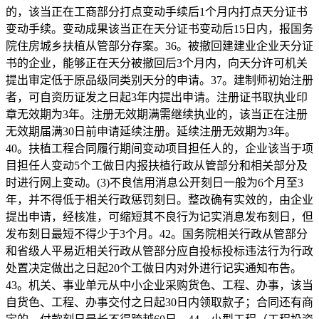
的，该当正在工商部分打点变动手续后1个月内打点天分证书
变动手续。变动成果该当正在天分证书变动后15日内，报国务
院住房城乡扶植从管部分存案。36。被撤回建建业企业天分证
书的企业，能够正在天分被撤回后3个月内，向天分许可机关
提出审定低于原品级同类别天分的申请。37。建制师初始注册
者，可自资历证发之日起3年内提出申请。注册证书取执业印
章无效期为3年。注册无效期满需继续执业的，该当正在注册
无效期届满30日前申请延续注册。延续注册无效期为3年。
40。扶植工程合同履行期间变动项目担任人的，企业该当于项
目担任人变动5个工做日内报扶植行政从管部分和相关部分及
时进行网上变动。(3)不良信用消息公开刻日一般为6个月至3
年，并不得低于相关行政惩罚刻日。整改确有实效的，由企业
提出申请，经核准，可缩短其不良行为记实消息发布刻日，但
发布刻日最短不得少于3个月。42。国务院相关行政从管部分
和省级人平易近相关行政从管部分应自投标投标违法行为行政
处置决定做出之日起20个工做日内对外进行记实通知布告。
43。机关、事业单元从中小企业采购货色、工程、办事，该当
自货色、工程、办事交付之日起30日内领取款子；合同还有商