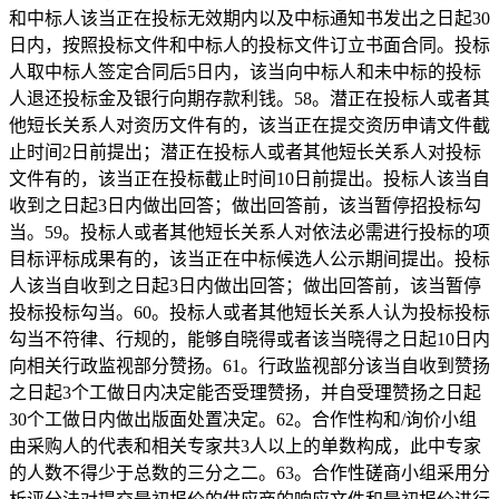
和中标人该当正在投标无效期内以及中标通知书发出之日起30
日内，按照投标文件和中标人的投标文件订立书面合同。投标
人取中标人签定合同后5日内，该当向中标人和未中标的投标
人退还投标金及银行向期存款利钱。58。潜正在投标人或者其
他短长关系人对资历文件有的，该当正在提交资历申请文件截
止时间2日前提出；潜正在投标人或者其他短长关系人对投标
文件有的，该当正在投标截止时间10日前提出。投标人该当自
收到之日起3日内做出回答；做出回答前，该当暂停招投标勾
当。59。投标人或者其他短长关系人对依法必需进行投标的项
目标评标成果有的，该当正在中标候选人公示期间提出。投标
人该当自收到之日起3日内做出回答；做出回答前，该当暂停
投标投标勾当。60。投标人或者其他短长关系人认为投标投标
勾当不符律、行规的，能够自晓得或者该当晓得之日起10日内
向相关行政监视部分赞扬。61。行政监视部分该当自收到赞扬
之日起3个工做日内决定能否受理赞扬，并自受理赞扬之日起
30个工做日内做出版面处置决定。62。合作性构和/询价小组
由采购人的代表和相关专家共3人以上的单数构成，此中专家
的人数不得少于总数的三分之二。63。合作性磋商小组采用分