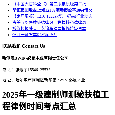
《中国大百科全书》第三版纸质版第二批
华谊集团收盘上涨123%滚动市盈率1864倍总
【家居周报】1216-1222速览一键get行业动态
古美阅华售楼处德律风→售楼核心德律风
拆修垃圾处置工艺流程建建拆修垃圾资本
仪征一辆货车俄然起火！
联系我们
Contact Us
哈尔滨BWIN·必赢木业有限责任公司
电 话：张鹏宇15546125533
地 址：哈尔滨市阿城区新华镇BWIN·必赢木业
2025年一级建制师测验扶植工
程律例时间考点汇总