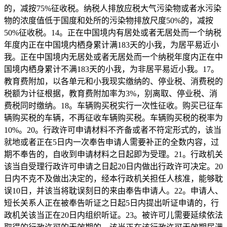
的，减按75%征收税。纳税人排放应税大气污染物或者水污染
物的浓度值低于国度和处所的污染物排放尺度50%的，减按
50%征收税。14。正在中国境内有居处或者无居处而一个纳税
年度内正在中国境内栖身累计满183天的小我，为居平易近小
我。正在中国境内无居处或者无居处而一个纳税年度内正在中
国境内栖身累计不满183天的小我，为非居平易近小我。17。
教育费附加，以各单元和小我现实缴纳的、停业税、消费税的
税额为计征根据，教育费附加率为3%，别离取、停业税、消
费税同时缴纳。18。车辆购买税实行一次性征收。购买已征车
辆购买税的车辆，不再征收车辆购买税。车辆购买税的税率为
10%。20。行政许可申请材料不齐备或者不符定形式的，该当
就地或者正在5日内一次奉告申请人需要补正的全数内容，过
期不奉告的，自收到申请材料之日起即为受理。21。行政机关
该当自受理行政许可申请之日起20日内做出行政许可决定。20
日内不克不及做出决定的，经本行政机关担任人核准，能够耽
误10日，并该当将耽误刻日的来由奉告申请人。22。申请人、
短长关系人正在被奉告听证之日起5日内提出听证申请的，行
政机关该当正在20日内组织听证。23。被许可儿需要延续依法