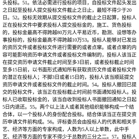
头投标。51。依法必需进行投标的项目，自投标文件起头发出
之日起至投标人提交投标文件截止之日止，最短不得少于20
日。52。投标无效期从提交投标文件的截止之日起算，投标人
正在投标文件中要求投标人提交投标金的，施工、货色投标
的，投标金最高不得跨越80万元人平易近币，勘测、设想等办
事投标的，投标金最高不得跨越10万53。投标人能够对已发出
的资历文件或者投标文件进行需要的或者点窜。或者点窜的内
容可能影响资历申请文件或者投标文件编制的，投标人该当正
在提交资历申请文件截止时间至多3日前，或者投标截止时间
至多15日前，以书面形式通知所有获取资历文件或者投标文件
的潜正在投标人；不脚3日或者15日的，投标人该当顺延提交
资历申请文件或者投标文件的截止时间。54。投标人撤回已提
交的投标文件，该当正在投标截止时间前书面通知投标人。投
标人已收取投标金的，该当自收到投标人书面撤回通知之日起
5日内退还。55。两个以上法人或者其他组织能够构成一个结
合体，以一个投标人的身份配合投标。结合体该当正在提交资
历申请文件前构成。56。评标委员会由投标人的代表和相关手
艺、经济等方面的专家构成，人数为5人以上单数，此中手
艺、经济等方面的专家不得少于总数的三分之二。57。投标人