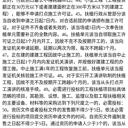
定的，付款刻日最长不得跨越60日。44。小型工程（工程投资
额正在30万元以下或者建建面积正在300平方米以下的建建工
程），能够不申请打点施工许可证。45。扶植行政从管部分该
当自收到申请之日起7日内，对合适前提的申请颁布施工许可
证。对于证件不齐备或者失效的，该当场或5日内一次奉告扶
植单元需要补正的全数内容。46。扶植单元该当自领取施工许
可证之日起3个月内开工，因故不克不及按期开工的，该当向
发证机关申请延期，延期以两次为限，每次不跨越3个月。
47。正在建的建建工程因故中止施工的，扶植单元该当自中止
施工之日起1个月内向发证机关演讲，并按做好建建工程的办
理工做。中止施工满1年的工程恢复施工前，扶植单元该当报
发证机关核验施工许可证。48。对于实行开工演讲轨制的扶植
工程，因故不克不及按期开工跨越6个月的，该当从头打点开
工演讲的核准手续。49。必需进行投标的工程扶植项目标具体
范畴的项目，其勘测、设想、施工、监理以及取工程扶植相关
的主要设备、材料等的采购达到下列尺度之一的，必需投标：
50。资历文件或者投标文件的发售期不得少于5日。依法必需
进行投标的项目提交资历申请文件的时间，自资历文件遏制发
售之日起不得少于5日。通过资历的申请人少于3个的，该当从