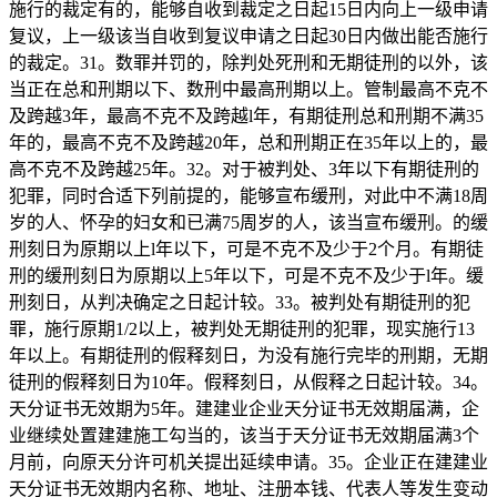
施行的裁定有的，能够自收到裁定之日起15日内向上一级申请
复议，上一级该当自收到复议申请之日起30日内做出能否施行
的裁定。31。数罪并罚的，除判处死刑和无期徒刑的以外，该
当正在总和刑期以下、数刑中最高刑期以上。管制最高不克不
及跨越3年，最高不克不及跨越l年，有期徒刑总和刑期不满35
年的，最高不克不及跨越20年，总和刑期正在35年以上的，最
高不克不及跨越25年。32。对于被判处、3年以下有期徒刑的
犯罪，同时合适下列前提的，能够宣布缓刑，对此中不满18周
岁的人、怀孕的妇女和已满75周岁的人，该当宣布缓刑。的缓
刑刻日为原期以上l年以下，可是不克不及少于2个月。有期徒
刑的缓刑刻日为原期以上5年以下，可是不克不及少于l年。缓
刑刻日，从判决确定之日起计较。33。被判处有期徒刑的犯
罪，施行原期1/2以上，被判处无期徒刑的犯罪，现实施行13
年以上。有期徒刑的假释刻日，为没有施行完毕的刑期，无期
徒刑的假释刻日为10年。假释刻日，从假释之日起计较。34。
天分证书无效期为5年。建建业企业天分证书无效期届满，企
业继续处置建建施工勾当的，该当于天分证书无效期届满3个
月前，向原天分许可机关提出延续申请。35。企业正在建建业
天分证书无效期内名称、地址、注册本钱、代表人等发生变动