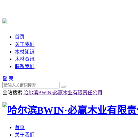
首页
关于我们
木材知识
木材资讯
联系我们
登 录
全站搜索
哈尔滨BWIN·必赢木业有限责任公司
首页
关于我们