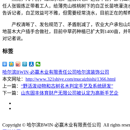
任人张锻炼正带着工人，给薄壳山核桃树下的白芷长苗喷灌浇水。“
告诉记者，白芷效益可不雅，但需要经常浇水，目前正在的帮帮
产权清晰了、发包规范了、矛盾削减了，农业大户承包山场
地苗木大户插手合做社，目前中草药种植已扩大到1400亩，
对记者说。
标签
哈尔滨BWIN·必赢木业有限责任公司
哈尔滨装饰公司
本文网址：
http://www.321shiye.com/mucaizhishi/1366.html
上一篇：
“野活泼动物和古树名木判定手艺及系统研发”
下一篇：
山东固丰体育财产无限公司被认定为高新手艺企
Copyright © 哈尔滨BWIN·必赢木业有限责任公司 All rights reser