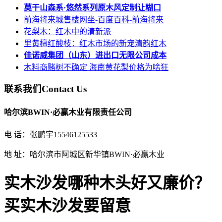
莫干山森系·悠然系列原木风定制让糊口
前海将来城售楼网坐-百度百科-前海将来
花梨木：红木中的清新派
里黄檀红酸枝：红木市场的新宠清韵红木
佳诺威集团（山东）进出口无限公司成本
木料商赌树不确定 海南黄花梨价格为啥狂
联系我们
Contact Us
哈尔滨BWIN·必赢木业有限责任公司
电 话：张鹏宇15546125533
地 址：哈尔滨市阿城区新华镇BWIN·必赢木业
实木沙发哪种木头好又廉价？
买实木沙发要留意