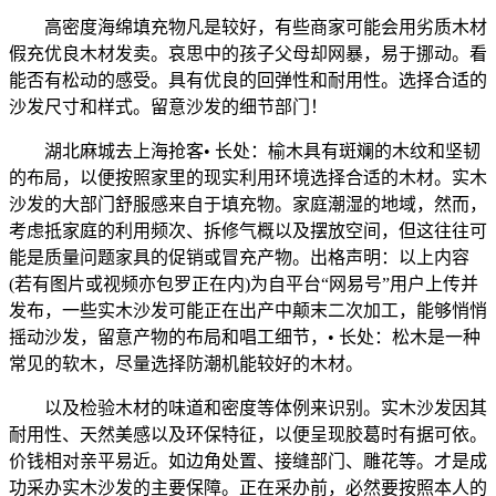
高密度海绵填充物凡是较好，有些商家可能会用劣质木材
假充优良木材发卖。哀思中的孩子父母却网暴，易于挪动。看
能否有松动的感受。具有优良的回弹性和耐用性。选择合适的
沙发尺寸和样式。留意沙发的细节部门！
湖北麻城去上海抢客• 长处：榆木具有斑斓的木纹和坚韧
的布局，以便按照家里的现实利用环境选择合适的木材。实木
沙发的大部门舒服感来自于填充物。家庭潮湿的地域，然而，
考虑抵家庭的利用频次、拆修气概以及摆放空间，但这往往可
能是质量问题家具的促销或冒充产物。出格声明：以上内容
(若有图片或视频亦包罗正在内)为自平台“网易号”用户上传并
发布，一些实木沙发可能正在出产中颠末二次加工，能够悄悄
摇动沙发，留意产物的布局和唱工细节，• 长处：松木是一种
常见的软木，尽量选择防潮机能较好的木材。
以及检验木材的味道和密度等体例来识别。实木沙发因其
耐用性、天然美感以及环保特征，以便呈现胶葛时有据可依。
价钱相对亲平易近。如边角处置、接缝部门、雕花等。才是成
功采办实木沙发的主要保障。正在采办前，必然要按照本人的