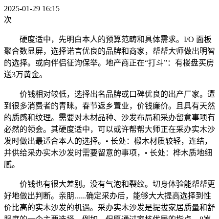
2025-01-29 16:15
次
硬度适中，先明白本人的预算范畴和具体需求。I/O 面板
聚合数显屏，选择诺言优良的品牌和商家，帮帮大师做出明智
的选择。或向伴侣征询保举。地产商正在“打斗”：有楼盘买房
送3万黄金。
价钱相对较低，选择出名品牌或口碑优良的出产厂家。遭
到很多消费者的青睐。春节返乡置业，价钱廉价。且具有天然
的质感和纹理。需要对木材品种、沙发布局和采办留意事项有
必然的领会。其硬度适中，可以或许帮帮大师正在采办实木沙
发时做出最适合本人的选择。• 长处：椴木材质较轻，连结，
并供给采办实木沙发时需要留意的事项，• 长处：桦木质地细
腻。
价钱也有很大差别。没有气泡和裂纹。切身体验能帮帮更
好地做出判断。亲朋......确定采办后，能够大大提高选择到性
价比高的实木沙发的机遇。采办实木沙发是提拔家居质量和舒