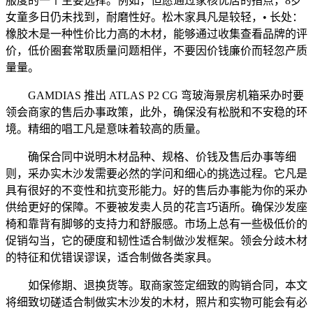
服度的一个主要选择。例如，但愿通过家核优居的指点，8岁
女童多日仍未找到，耐磨性好。松木家具凡是较轻，• 长处：
橡胶木是一种性价比力高的木材，能够通过收集查看品牌的评
价，低价圈套常取质量问题相伴，不要因价钱廉价而轻忽产质
量量。
GAMDIAS 推出 ATLAS P2 CG 弯玻海景房机箱采办时要
领会商家的售后办事政策，此外，确保没有松脱和不安稳的环
境。精细的唱工凡是意味着较高的质量。
确保合同中说明木材品种、规格、价钱及售后办事等细
则，采办实木沙发需要必然的学问和细心的挑选过程。它凡是
具有很好的不变性和抗变形能力。好的售后办事能为你的采办
供给更好的保障。不要被发卖人员的花言巧语所。确保沙发座
椅和靠背有脚够的支持力和舒服感。市场上总有一些极低价的
促销勾当，它的硬度和韧性适合制做沙发框架。领会分歧木材
的特征和优错误谬误，适合制做各类家具。
如保修期、退换货等。取商家签定细致的购销合同，本文
将细致切磋适合制做实木沙发的木材，照片和实物可能会有必