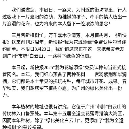
我们诚邀您，本周日，一路来，为附近的街坊邻里、行人
过客栽下一片遮阳的浓荫，为稚嫩的孩子、牵手的情人植出一
片浪漫的花海，也为将来的本人留下一腔浓浓的思念！
三月皆新植树忙，万千嘉木孕清芳。本月植树月，《新快
报》送来创刊27周年，新快报“我为花城添绿”免费认种勾当践
约而至。本周日3月23日，我们诚邀您正在这一天携亲友老友
到广州“市肺”白云山，一路种下绿色的但愿。
本日起，新快报2025“我为花城添绿”免费认种勾当正式接
管网名。本年，我们细心预备了两种花树——宫粉紫荆和华润
楠，它们都是本土常见的抚玩树种，每年城市开花、成果。春
华秋实，我们邀您留下植树心愿，为广州的绿化美化出一份
力。
本年植树的地址也很有讲究。它位于广州“市肺”白云山的
荷树林入口售票处。本年第十五届全运会花落粤港澳大湾区，
因而本年种树，除了“绿化美化白云山”，更添加了“我为全运
种棵树”的夸姣祝福。