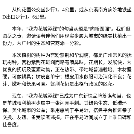
从梅花圃公交坐步行1。4公里，或从京溪南方病院地铁坐
D出口步行1。6公里。
本年，“我为花城添绿”的勾当从题是“向新图强”。我们但
愿尽之责，邀请读者伴侣们用现实步履为城市的绿美扶植出一
份力，为广州的生态和营商添一分彩。
本次植树的树种为宫粉紫荆和华润楠，都是广州常见的抚
玩树种。宫粉紫荆花斑斓而略有喷鼻味，花期长，发展快，为
优良的抚玩及蜜源动物，正在热带、带地域普遍栽培。木材坚
硬，可做耕具；树皮含单宁；根皮用水煎服可治消化不良；花
芽、嫩叶和长果可食。紫荆花仍是出格行政区的区花。
现在，“我为花城添绿”已成为广东新快品牌筹谋勾当，也
是羊城权利植树步履中一张闪亮手刺。其绿色生态、低碳环
保、美化城市的公益；采用惠利于平易近，搭建平台推进亲子
交换、友谊、备受读者逃捧，正在平易近间成立了上乘口碑和
佳誉度。