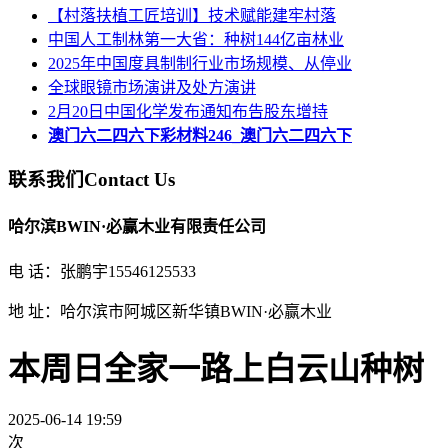
【村落扶植工匠培训】技术赋能建牢村落
中国人工制林第一大省：种树144亿亩林业
2025年中国度具制制行业市场规模、从停业
全球眼镜市场演讲及处方演讲
2月20日中国化学发布通知布告股东增持
澳门六二四六下彩材料246_澳门六二四六下
联系我们
Contact Us
哈尔滨BWIN·必赢木业有限责任公司
电 话：张鹏宇15546125533
地 址：哈尔滨市阿城区新华镇BWIN·必赢木业
本周日全家一路上白云山种树
2025-06-14 19:59
次