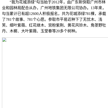
“我为花城添绿”勾当始于2012年，由广东新快取广州市林
业和园林局配合从办，广州地铁集团无限公司协办。13年来，
勾当累计已有超12600人积极报名，共为花城添绿781棵，承载
了781个故事、781个心愿。参取市平易近种下了无忧木、浅
笑、细叶紫薇、红花继木、宫粉紫荆、黄花风铃木、角茎野牡
丹、木樨、大叶紫薇、玉堂春等20多个树种。