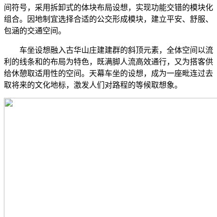
间符号，采用拆卸式的体块布局设想，实现功能交错的模块化
组合。因地制宜选择合适的公交形成模块，建立平安、舒服、
包涵的交通空间。
车坐设想融入古华山庄建建群的斜顶元素，全体空间以流
利的线条和的布局为特色，既满脚人流高效通行，又为搭客供
给休憩取适用性的空间。天幕车坐的设想，成为一座毗连过去
取将来的文化地标，激发人们对路程的等候取想象。