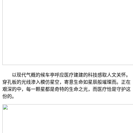
以现代气概的候车亭呼应医疗建建的科技感取人文关怀。
穿孔板的光线渗入模仿星空，寄意生命如星辰般璀璨而。正在
艰深的中，每一颗星都是奇特的生命之光，而医疗恰是守护这
份的。