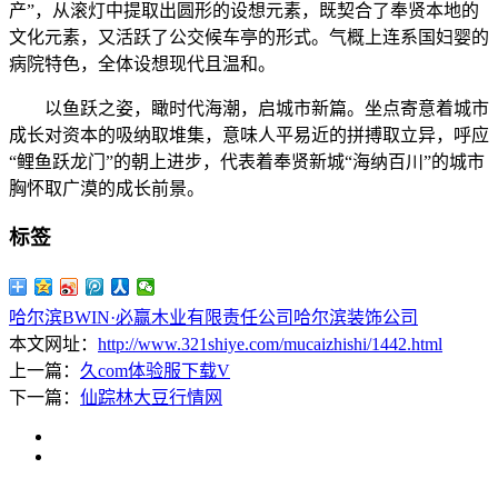
产”，从滚灯中提取出圆形的设想元素，既契合了奉贤本地的
文化元素，又活跃了公交候车亭的形式。气概上连系国妇婴的
病院特色，全体设想现代且温和。
以鱼跃之姿，瞰时代海潮，启城市新篇。坐点寄意着城市
成长对资本的吸纳取堆集，意味人平易近的拼搏取立异，呼应
“鲤鱼跃龙门”的朝上进步，代表着奉贤新城“海纳百川”的城市
胸怀取广漠的成长前景。
标签
哈尔滨BWIN·必赢木业有限责任公司
哈尔滨装饰公司
本文网址：
http://www.321shiye.com/mucaizhishi/1442.html
上一篇：
久com体验服下载V
下一篇：
仙踪林大豆行情网