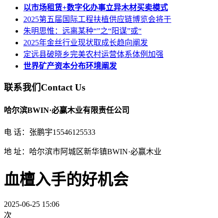
以市场租赁+数字化办事立异木材买卖模式
2025第五届国际工程扶植供应链博览会将于
朱明思惟：远离某种“”之“阳谋”或“
2025年金丝行业现状取成长趋向阐发
定远县破晓乡完美农村运营体系体例加强
世界矿产资本分布环境阐发
联系我们
Contact Us
哈尔滨BWIN·必赢木业有限责任公司
电 话：张鹏宇15546125533
地 址：哈尔滨市阿城区新华镇BWIN·必赢木业
血檀入手的好机会
2025-06-25 15:06
次