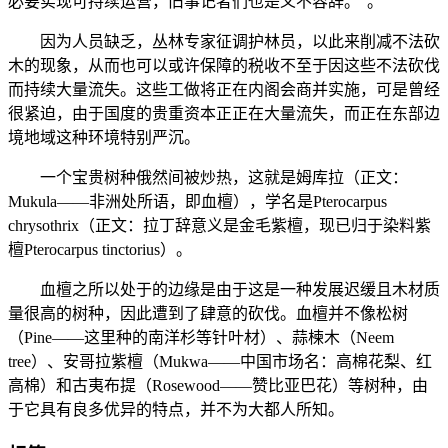
必要实现可持续运营，旧事记者们也是义不容辞。”。
因为人员缺乏，丛林专家征调护林员，以此来削减不法砍
木的现象，从而也可以或许保障的税收不至于因这些不法砍伐
而持续大量流失。这些工做将正在内阁会商并实施，可是曾经
很紧迫，由于国度的贵重资本正正在大量流失，而正在东部边
境地域这种环境特别严沉。
一个宝贵树种俄然间被炒热，这就是姆库拉（正文：
Mukula——非洲处所语，即血檀），学名是Pterocarpus
chrysothrix（正文：拉丁辞意义是金毛紫檀，现已归于染料紫
檀Pterocarpus tinctorius）。
血檀之所以处于的边缘是由于这是一种发展迟缓且木材质
量很高的树种，因此遭到了肆意的砍伐。血檀并不像松树
（Pine——这里种的南洋杉等针叶材）、蒜楝木（Neem
tree）、安哥拉紫檀（Mukwa——中国市场名：高棉花梨、红
高棉）和古夷布提（Rosewood——赞比亚巴花）等树种，由
于它具有良多优异的特点，并不为大都人所知。