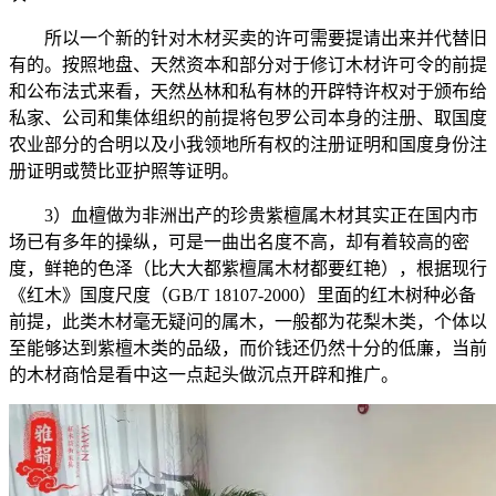
所以一个新的针对木材买卖的许可需要提请出来并代替旧
有的。按照地盘、天然资本和部分对于修订木材许可令的前提
和公布法式来看，天然丛林和私有林的开辟特许权对于颁布给
私家、公司和集体组织的前提将包罗公司本身的注册、取国度
农业部分的合明以及小我领地所有权的注册证明和国度身份注
册证明或赞比亚护照等证明。
3）血檀做为非洲出产的珍贵紫檀属木材其实正在国内市
场已有多年的操纵，可是一曲出名度不高，却有着较高的密
度，鲜艳的色泽（比大大都紫檀属木材都要红艳），根据现行
《红木》国度尺度（GB/T 18107-2000）里面的红木树种必备
前提，此类木材毫无疑问的属木，一般都为花梨木类，个体以
至能够达到紫檀木类的品级，而价钱还仍然十分的低廉，当前
的木材商恰是看中这一点起头做沉点开辟和推广。