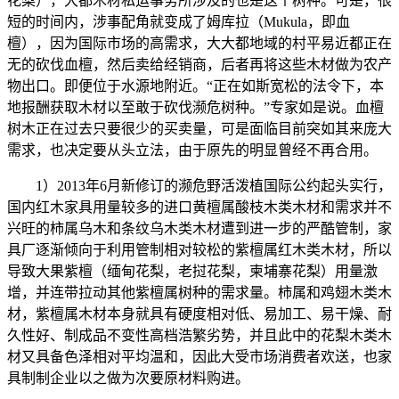
花梨），大都木材私运事务所涉及的也是这个树种。可是，很
短的时间内，涉事配角就变成了姆库拉（Mukula，即血
檀），因为国际市场的高需求，大大都地域的村平易近都正在
无的砍伐血檀，然后卖给经销商，后者再将这些木材做为农产
物出口。即便位于水源地附近。“正在如斯宽松的法令下，本
地报酬获取木材以至敢于砍伐濒危树种。”专家如是说。血檀
树木正在过去只要很少的买卖量，可是面临目前突如其来庞大
需求，也决定要从头立法，由于原先的明显曾经不再合用。
1）2013年6月新修订的濒危野活泼植国际公约起头实行，
国内红木家具用量较多的进口黄檀属酸枝木类木材和需求并不
兴旺的柿属乌木和条纹乌木类木材遭到进一步的严酷管制，家
具厂逐渐倾向于利用管制相对较松的紫檀属红木类木材，所以
导致大果紫檀（缅甸花梨，老挝花梨，柬埔寨花梨）用量激
增，并连带拉动其他紫檀属树种的需求量。柿属和鸡翅木类木
材，紫檀属木材本身就具有硬度相对低、易加工、易干燥、耐
久性好、制成品不变性高档浩繁劣势，并且此中的花梨木类木
材又具备色泽相对平均温和，因此大受市场消费者欢送，也家
具制制企业以之做为次要原材料购进。