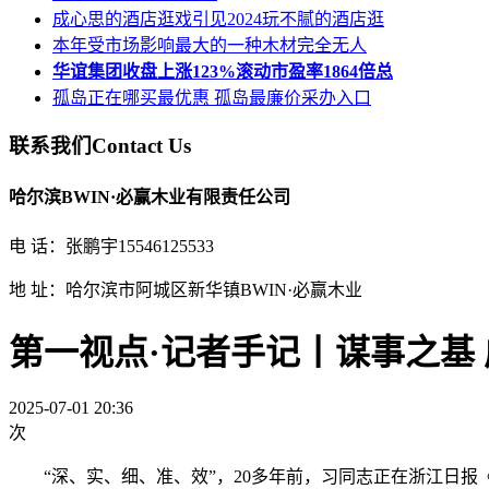
成心思的酒店逛戏引见2024玩不腻的酒店逛
本年受市场影响最大的一种木材完全无人
华谊集团收盘上涨123%滚动市盈率1864倍总
孤岛正在哪买最优惠 孤岛最廉价采办入口
联系我们
Contact Us
哈尔滨BWIN·必赢木业有限责任公司
电 话：张鹏宇15546125533
地 址：哈尔滨市阿城区新华镇BWIN·必赢木业
第一视点·记者手记丨谋事之基
2025-07-01 20:36
次
“深、实、细、准、效”，20多年前，习同志正在浙江日报