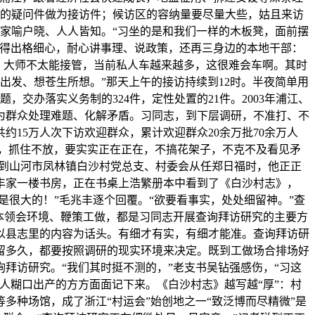
性的疑问件做为接访件；候访区的容纳量要尽量大些，姑且来访
县家喻户晓、人人皆知。“习坐的是和我们一样的木板凳，面前摆
问得出格细心，耐心讲事理、说政策，还再三身边的本地干部：
宽，大师不太能接管，当前私人车越来越多，这很难会车啊。其时
出发、想苍生所想。”那天上午的接访持续到12时。半夜简单用
，交办落实义务制的324件，定性处置的21件。2003年浦江、
正在为群众处理难题、化解矛盾。习同志，到下层调研，不准打、不
15万人次下访欢迎群众，累计欢迎群众20余万批70余万人
研，抓住不放，要实实正在正在，不搞花架子，不克不及看见矛
见到山河市凤林镇白沙村党总支、村委会从任郑日福时，他正正
毛兆丰家一楼书房，正在书桌上浩繁册本中看到了《白沙村志》，
是很大的！”毛兆丰逐个回覆。“欲要看事实，处处细留神。”查
本领会环境、鞭策工做，都是习同志开展查询拜访研究的主要方
以县志里的内容为话头。有细才有实，有细才能准。查询拜访研
留多久，都要按照调研的现实环境来决定。既到工做场合排场好
拜访研究。“我们其时挺不测的，”老支书吴钻强感伤，“习这
人糊口出产的方方面面记下来。《白沙村志》越写越“厚”：村
等多种场馆，成了浙江“村运会”始创地之一“致泛博而尽精微”是