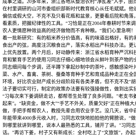
成事之道。20多年来，浙江各地从整治农村“净乱差”入手，
在村里调研的山河市委组织部新时代教育核心从任毛斌斌。他
偏信或假大空，不克不及只看花瓶和盆景，更要看后院和角落
看素质，把握纪律性的工具。“习恰是正在2004年春耕时节
农人更情愿种效益高的经济做物而不肯种粮。“我们心里急啊！
着一批新研究：有的稻米养分价值高，有的味道出格好，有的
食出产的弦，高度注沉粮食出产，落实水稻出产科技办法。更
上优先放置。两个月后，好动静传来：浙江省水稻育种严沉科技专
育和繁育手艺的使用习同志仔细心细地领会从鲜叶到茶产物的全
同志细问每个步调，还半蹲下拿起炒制中的茶叶，感触感染叶片
菜、水产、畜禽、茶树、蚕桑等育种手艺和育成品种走正在全
环境，好比农业财产成长分歧阶段有各类矛盾，但不克不及“胡
法子要切实可行，制定的政策办法要有较强操做性，做到出实
“习每次来下姜调研走访，都帮苍生处理了良多问题。”老支书
起来”。“缺资金，做不大”“手艺不外关，质量欠好”正在种
做，手把手帮帮农人，教授先辈合用农业手艺。没几天，省中
年能带来4000多元收入时，习同志欢快地拍拍他的臂膀说，
到哪里就讲到哪里，说本人最熟悉的工具，铺开了讲。”习同志
话。”再访下姜，村子又有新成长：全村吃上了“文旅饭”，办起