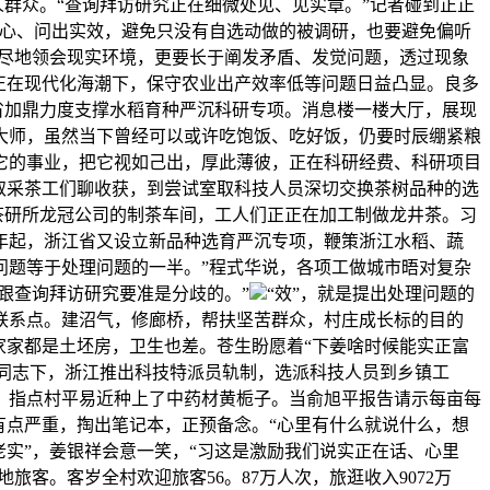
人群众。“查询拜访研究正在细微处见、见实章。”记者碰到正正
细心、问出实效，避免只没有自选动做的被调研，也要避免偏听
详尽地领会现实环境，更要长于阐发矛盾、发觉问题，透过现象
，正在现代化海潮下，保守农业出产效率低等问题日益凸显。良多
省加鼎力度支撑水稻育种严沉科研专项。消息楼一楼大厅，展现
大师，虽然当下曾经可以或许吃饱饭、吃好饭，仍要时辰绷紧粮
它的事业，把它视如己出，厚此薄彼，正在科研经费、科研项目
茶园取采茶工们聊收获，到尝试室取科技人员深切交换茶树品种的选
茶研所龙冠公司的制茶车间，工人们正正在加工制做龙井茶。习
2年起，浙江省又设立新品种选育严沉专项，鞭策浙江水稻、蔬
问题等于处理问题的一半。”程式华说，各项工做城市晤对复杂
跟查询拜访研究要准是分歧的。”
“效”，就是提出处理问题的
联系点。建沼气，修廊桥，帮扶坚苦群众，村庄成长标的目的
家家都是土坯房，卫生也差。苍生盼愿着“下姜啥时候能实正富
习同志下，浙江推出科技特派员轨制，选派科技人员到乡镇工
，指点村平易近种上了中药材黄栀子。当俞旭平报告请示每亩每
祥有点严重，掏出笔记本，正预备念。“心里有什么就说什么，想
实”，姜银祥会意一笑，“习这是激励我们说实正在话、心里
客。客岁全村欢迎旅客56。87万人次，旅逛收入9072万