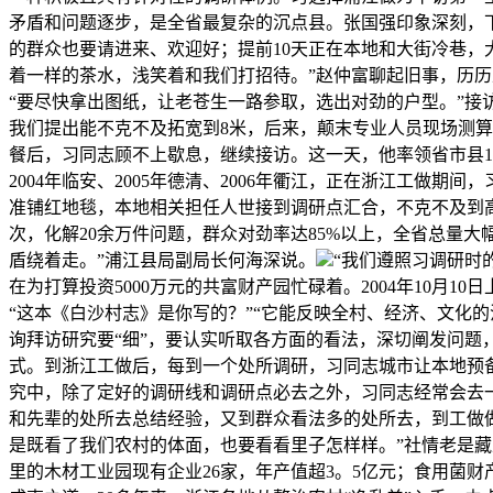
矛盾和问题逐步，是全省最复杂的沉点县。张国强印象深刻，
的群众也要请进来、欢迎好；提前10天正在本地和大街冷巷，
着一样的茶水，浅笑着和我们打招待。”赵仲富聊起旧事，历
“要尽快拿出图纸，让老苍生一路参取，选出对劲的户型。”接
我们提出能不克不及拓宽到8米，后来，颠末专业人员现场测算
餐后，习同志顾不上歇息，继续接访。这一天，他率领省市县100
2004年临安、2005年德清、2006年衢江，正在浙江工
准铺红地毯，本地相关担任人世接到调研点汇合，不克不及到高
次，化解20余万件问题，群众对劲率达85%以上，全省总量
盾绕着走。”浦江县局副局长何海深说。
“我们遵照习调研时
在为打算投资5000万元的共富财产园忙碌着。2004年10
“这本《白沙村志》是你写的？”“它能反映全村、经济、文化
询拜访研究要“细”，要认实听取各方面的看法，深切阐发问
式。到浙江工做后，每到一个处所调研，习同志城市让本地预
究中，除了定好的调研线和调研点必去之外，习同志经常会去
和先辈的处所去总结经验，又到群众看法多的处所去，到工做做
是既看了我们农村的体面，也要看看里子怎样样。”社情老是藏
里的木材工业园现有企业26家，年产值超3。5亿元；食用菌财