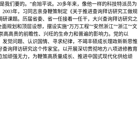
是我们要的。”俞旭平说。20多年来，像他一样的科技特派员为
2003年，习同志亲身鞭策制定《关于推进查询拜访研究工做规
调研课题。历届省委、省一任接着一任干，大兴查询拜访研究之
规划和顶层设想，摆设实施“万万工程”“安然浙江”“浙江”“文
出崇高高贵的前瞻性、兴旺的生命力和普遍的影响力。党的以
，发觉问题、认识国情、寻求纪律，不竭丰硕成长理政新新思惟
好查询拜访研究这个传家宝。以开展深切贯彻地方八项进修教育
愈加顽强无力，为鞭策高质量成长、推进中国式现代化供给顽