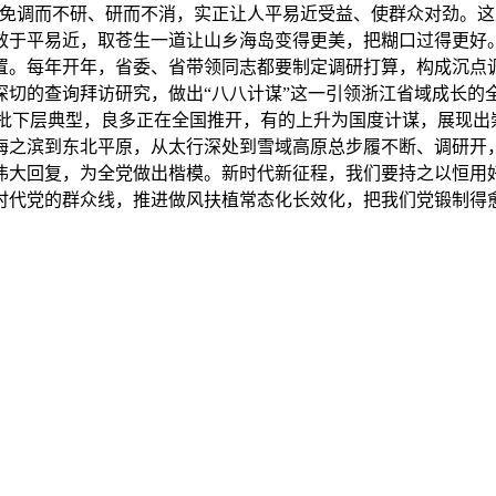
免调而不研、研而不消，实正让人平易近受益、使群众对劲。这
于平易近，取苍生一道让山乡海岛变得更美，把糊口过得更好。
置。每年开年，省委、省带领同志都要制定调研打算，构成沉点
的查询拜访研究，做出“八八计谋”这一引领浙江省域成长的全面
等一批下层典型，良多正在全国推开，有的上升为国度计谋，展现
海之滨到东北平原，从太行深处到雪域高原总步履不断、调研开
伟大回复，为全党做出楷模。新时代新征程，我们要持之以恒用
时代党的群众线，推进做风扶植常态化长效化，把我们党锻制得