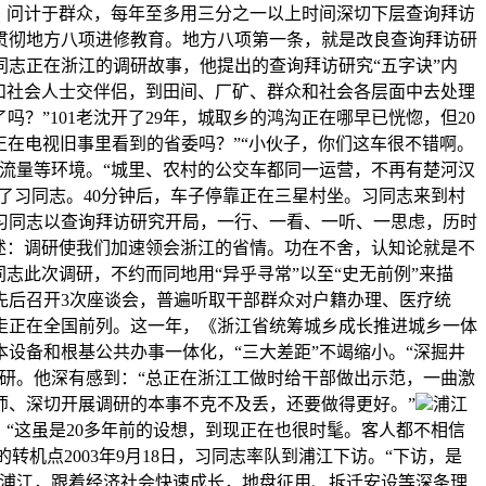
、问计于群众，每年至多用三分之一以上时间深切下层查询拜访
贯彻地方八项进修教育。地方八项第一条，就是改良查询拜访研
志正在浙江的调研故事，他提出的查询拜访研究“五字诀”内
和社会人士交伴侣，到田间、厂矿、群众和社会各层面中去处理
？”101老沈开了29年，城取乡的鸿沟正在哪早已恍惚，但20
常正在电视旧事里看到的省委吗？”“小伙子，你们这车很不错啊。
流量等环境。“城里、农村的公交车都同一运营，不再有楚河汉
了习同志。40分钟后，车子停靠正在三星村坐。习同志来到村
习同志以查询拜访研究开局，一行、一看、一听、一思虑，历时
阐述：调研使我们加速领会浙江的省情。功在不舍，认知论就是不
志此次调研，不约而同地用“异乎寻常”以至“史无前例”来描
先后召开3次座谈会，普遍听取干部群众对户籍办理、医疗统
走正在全国前列。这一年，《浙江省统筹城乡成长推进城乡一体
设备和根基公共办事一体化，“三大差距”不竭缩小。“深掘井
研。他深有感到：“总正在浙江工做时给干部做出示范，一曲激
师、深切开展调研的本事不克不及丢，还要做得更好。”
浦江
“这虽是20多年前的设想，到现正在也很时髦。客人都不相信
机点2003年9月18日，习同志率队到浦江下访。“下访，是
的浦江，跟着经济社会快速成长，地盘征用、拆迁安设等深条理