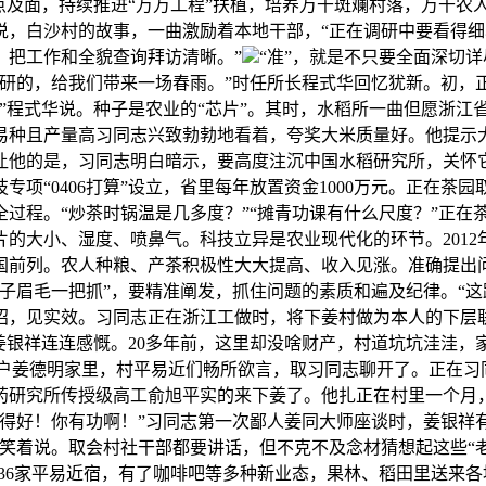
由点及面，持续推进“万万工程”扶植，培养万千斑斓村落，万千农
说，白沙村的故事，一曲激励着本地干部，“正在调研中要看得
，把工作和全貌查询拜访清晰。”
“准”，就是不只要全面深切
来调研的，给我们带来一场春雨。”时任所长程式华回忆犹新。初
”程式华说。种子是农业的“芯片”。其时，水稻所一曲但愿浙江
易种且产量高习同志兴致勃勃地看着，夸奖大米质量好。他提示
让他的是，习同志明白暗示，要高度注沉中国水稻研究所，关怀
项“0406打算”设立，省里每年放置资金1000万元。正在
过程。“炒茶时锅温是几多度？”“摊青功课有什么尺度？”正在
的大小、湿度、喷鼻气。科技立异是农业现代化的环节。201
国前列。农人种粮、产茶积极性大大提高、收入见涨。准确提出
子眉毛一把抓”，要精准阐发，抓住问题的素质和遍及纪律。“这
招，见实效。习同志正在浙江工做时，将下姜村做为本人的下层
姜银祥连连感慨。20多年前，这里却没啥财产，村道坑坑洼洼，
植大户姜德明家里，村平易近们畅所欲言，取习同志聊开了。正在
药研究所传授级高工俞旭平实的来下姜了。他扎正在村里一个月
“做得好！你有功啊！”习同志第一次鄙人姜同大师座谈时，姜银
笑着说。取会村社干部都要讲话，但不克不及念材猜想起这些“老
36家平易近宿，有了咖啡吧等多种新业态，果林、稻田里送来各地旅