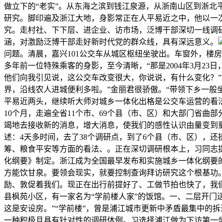
做立下的“老实”。从东海之滨到钱江泉源，从浙南山区到浙
研究。脚印遍及浙江大地，身影常正在人平易近之中，他以一
究。走村社、下下层、进企业、访市场，泛博干部深切一线调
涵，对激励泛博干部走好新时代党的群众线，具有深远意义。
问题。清晨，嘉兴101公交车从城区枢纽坐驶出。车窗外，楼房
多年前一位特殊乘客的身影，至今清晰，“那是2004年3月2
他们向我引见说，这公交车改变很大，你说说，有什么变化？
界，沿线农人进城便利多啦。”金丽君很骄傲。“带领下乡一般
平易近两头，继续听大师对城乡一体化出格是公交车运营的看
10个月，走遍全省11个市、69个县（市、区）和大部门省
竭地去接收新的消息，增大消息，使我们的感性认识由量变到量
述：4天多时间，去了38个调研点，到了6个县（市、区），
筹、粮食平安等方面的看法、。正在深切调研根本上，习同志
化纲要》制定。浙江成为全国最早发布和实施城乡一体化纲要的
方能饮甘泉。要领会现实，就要控制查询拜访研究这个根基功
励、敦促着我们。现正在出行前提好了、工做节拍也快了，我
县枫苑小区，有一家名为“学前楼人家”的饭馆。一、二层开门
这是安设房。”“学前楼”，曾是浦江城市更新中矛盾最集中的拆
一种积极且具有针对性的调研体例。习选择浦江做为下访第一