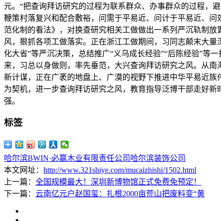
元。“把查询拜访研究的过程为联系群众、办事群众的过程，避
鞭策村落复兴和配合敷裕，问需于平易近、问计于平易近、问效
范化制的看法》，对换查研究相关工做做出一系列严沉轨制放
风，狠抓各项工做落实。正在浙江工做期间，习同志颠末大量深切
化大省”等严沉决策，总结推广“义乌成长经验”“后陈经验”
来，习总以身做则，率先垂范，大兴查询拜访研究之风。从南
新计谋，正在广袤的地盘上、广漠的视野下推进中华平易近族
为契机，进一步查询拜访研究之风，教育指导泛博干部走好新
强。
标签
哈尔滨BWIN·必赢木业有限责任公司
哈尔滨装饰公司
本文网址：
http://www.321shiye.com/mucaizhishi/1502.html
上一篇：
全国规模最大！深圳新博物馆正式免费免预定！
下一篇：
云南亿元户赵国玺：扎根2000亩荒山把废料变“黄