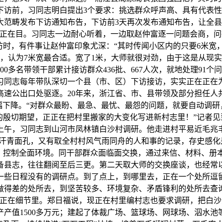
下访前，习同志明白提出3个要求：挑选群众呼声高、具有代表
大范畴发布下访通知布告，下访前3天再次发布通知布告，让全
历正在目。习同志一边耐心听着，一边取赵仲富逐一问题会商，
访时，有件事让赵仲富印象尤深：“其时传闻小区内的只要6米
，认为7米宽最合适。宽了1米，大师就很对劲，由于这是从现实
多名带领干部累计接访群众436批、667人次，就地处理91个问题
做期间，习同志每年带队深切一个县（市、区）下访接访，实实正在
速公出口处驱逐。20年来，浙江省、市、县带领及部分担任人共约
大幅下降。“对群众最盼、最急、最忧、最怨的问题，就要自动调
的殷切期望，正正在把村里搬家的大变化写进新村志里！”记者
月10日上午，习同志到山河市凤林镇白沙村调研。他走进村平易近
的汗青面孔，又有取全村村风气雨同舟的人和事的记录，存史感化
题，控制全面环境。同干部群众面临面交换，通过来信、材料、册
备县志，往往翻阅至后三更。第二天取大师的交换座谈，也经常
一些日程没有的调研点。到了点上，到哪里去，正在一个处所逗
得差的处所去，到坚苦较多、环境复杂、矛盾锋利的处所去查询
正在细节里。郑日福说，现正在村里编村志也要求调研，把白沙
产产值1500多万元；建起了体裁广场、篮球场、网球场、泅水池