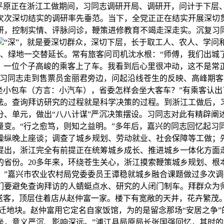
北平原正在浙江工做期间，习同志调研开局、调研开，问计于下层
次次深切结实的调研率先垂范。当下，全党正正在结实开展深切
研，控制实情、评脉问诊，鞭策进修教育不竭走深走实。沉复习同
“深”，就是要深切群众，深切下层，长于取工人、农人、学问
、绿地一交替延长。常有旅客问司机沈水根：“师傅，我们出城了吗
3日，一位个子高峻的乘客上了车。我看到后心里很冲动，这不是
”习同志走到售票员金丽君旁边，问起沿线苍生的反映、高峰期客
坐小包车（方言：小汽车），省委怎样会坐大客车？”有乘客认出
法。查询拜访研究的过程就是科学决策的过程。到浙江工做后，
曲部分、单元，做出“八八计谋”严沉决策摆设。习同志对此有精辟
变。“行之愈笃，则知之益明。”多年后，嘉兴的同志回忆起习同
还操纵晚上座谈；调查了城乡规划、劳动就业、社会保障等工做；
提出，浙江完全有前提正在统筹城乡成长、推进城乡一体化方面
省份。20多年来，环绕苍生关心，浙江摸索鞭策城乡规划、根本
。”嘉兴市农业农村局党委委员王谭稳就城乡融合课题做过多次调
们要避免查询拜访的人蜻蜓点水、研究的人闭门制车。拜群众为
送客，顶层住着店从赵仲富一家。楼下有宽敞的天井，花卉繁茂。
迁地块。赵仲富用它定名自家饭馆，为的是留念那场“安居之争”的转
坐，意义严沉、影响深远。”浦江县局原局长张国强回忆，其时