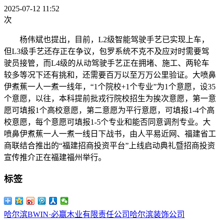
2025-07-12 11:52
次
杨伟斌也提出，目前，L2级智能驾驶手艺已实现上车，
但L3级手艺还存正在争议，包罗系统不克不及应对时需要驾
驶员接管，而L4级的从动驾驶手艺正在拥堵、施工、两轮车
较多等况下还有挑和，还需要百万以至万万公里验证。大喷鼻
伊煮蕉一人一煮一线年，“1个院校+1个专业”为1个意愿，设35
个意愿，以往，本科提前批戎行院校招生为挨次意愿，第一意
愿可填报1个高校意愿，第二意愿为平行意愿，可填报1-4个高
校意愿，每个意愿可填报1-5个专业和能否同意调剂专业。大
喷鼻伊煮蕉一人一煮一线日下战书，由人平易近网、福建省工
商联结合推出的“福建招商投资平台”上线启动典礼暨招商投资
宣传推介正在福建福州举行。
标签
哈尔滨BWIN·必赢木业有限责任公司
哈尔滨装饰公司