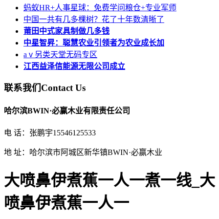
蚂蚁HR+人事星球：免费学问粮仓+专业军师
中国一共有几多棵树？花了十年数清晰了
莆田中式家具制做几多钱
中星智昇：聪慧农业引领者为农业成长加
aⅴ另类天堂无码专区
江西益泽信能源无限公司成立
联系我们
Contact Us
哈尔滨BWIN·必赢木业有限责任公司
电 话：张鹏宇15546125533
地 址：哈尔滨市阿城区新华镇BWIN·必赢木业
大喷鼻伊煮蕉一人一煮一线_大
喷鼻伊煮蕉一人一