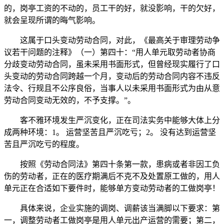
的，岗亭工资的不动的，员工干的好，就没影响，干的欠好，
就会呈现所谓的晦气影响。
这属于口头变动劳动合同，对此，《最高关于审理劳动争
议若干问题的注释》（一）第四十：“用人单元取劳动者协商
分歧变动劳动合同，虽未采用书面形式，但曾经现实履行了口
头变动的劳动合同跨越一个月，变动后的劳动合同内容不违反
法令、行规且不公序良俗，当事人以未采用书面形式为由从意
劳动合同变动无效的，不予支撑。”。
客不雅环境发生严沉变化，正在司法实务中能够大体上分
成两种环境：1。 运营坚苦且严沉吃亏；2。 没有达到运营坚
苦且严沉吃亏的程度。
按照《劳动合同法》第四十条第一款，患病或者非因工负
伤的劳动者，正在的医疗期满后不克不及处置原工做的，用人
单元正在合适如下要件时，能够单方变动劳动者的工做岗亭！
具体来说，企业实施的调岗、调薪该当满脚以下要求：第
一，调整劳动者工做岗亭是用人单元出产运营的需要；第二，