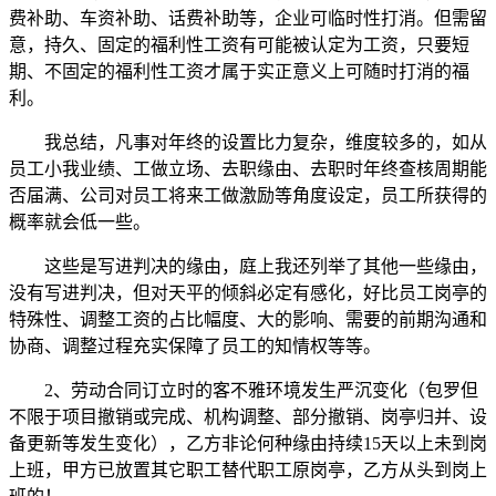
费补助、车资补助、话费补助等，企业可临时性打消。但需留
意，持久、固定的福利性工资有可能被认定为工资，只要短
期、不固定的福利性工资才属于实正意义上可随时打消的福
利。
我总结，凡事对年终的设置比力复杂，维度较多的，如从
员工小我业绩、工做立场、去职缘由、去职时年终查核周期能
否届满、公司对员工将来工做激励等角度设定，员工所获得的
概率就会低一些。
这些是写进判决的缘由，庭上我还列举了其他一些缘由，
没有写进判决，但对天平的倾斜必定有感化，好比员工岗亭的
特殊性、调整工资的占比幅度、大的影响、需要的前期沟通和
协商、调整过程充实保障了员工的知情权等等。
2、劳动合同订立时的客不雅环境发生严沉变化（包罗但
不限于项目撤销或完成、机构调整、部分撤销、岗亭归并、设
备更新等发生变化），乙方非论何种缘由持续15天以上未到岗
上班，甲方已放置其它职工替代职工原岗亭，乙方从头到岗上