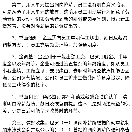
第二，用人单元提出调岗降薪，员工没有明白意义暗示，
可是从命了用人单元的放置，这暗示员工用现实行为同意了劳
动合同的变动。例如劳动者到新的部分或岗亭签到，接管新工
做放置、没有对降薪后的薪资提出等。
2．书面通知：企业需向员工申明停工缘由、刻日及薪资
调整方案，让员工充实领会环境，加强通明度。
7．金调整：金区别于一般出勤工资，包罗月度金、半年
度金以及年终等。企业可通过设置复杂的年终维度，如从员工
小我业绩、工做立场、去职缘由、去职时年终查核周期能否届
满、公司运营情况、公司对员工将来工做激励等角度设定，降
低员工获得金的概率。
1．书面和谈：务必签订弥补和谈或薪酬变动确认单，清
晰明白降薪范畴、刻日及恢复前提。这不只是对两边权益的保
障，更是日后可能呈现胶葛时的环节。
第三、做好收集。包罗（一）调岗降薪所根据的规章轨制
颠末法式会商并以公示的；（二）曾经将调岗调薪的通知奉告