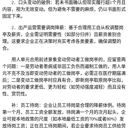
2．口头变动的破例：若未书面确认但现实履行超1个月且
内容，视为无效变动。但为避免不需要的麻烦，仍以书面形式
固定下来。
2．出产运营需要调岗降薪：基于合理用工自从权调整岗
亭及薪资，企业需证明需要性（如部分归并）且薪资差别合
理。这要求企业正在决策时充实考虑各类要素，确保调整的
合。
用人单元合用前述景象变动劳动者工做岗亭的，应留意两
个问题：一是劳动者患病或非因工负伤而遏制工做的，用人单
元不克不及当即变动劳动者的工做岗亭，必需正在医疗期届满
后；二是变动工做岗亭时应具有合，即新岗亭取原岗亭比拟，
对劳动者的要求更低、更为轻松（如劳动强度减轻）而且没有
性、赏罚性。
补：员工待岗：企业让员工待岗是合理的降薪体例。待岗
第一个月，员工工资全额发放，待岗满一个月的次月起头，企
业可按本地政策的尺度（如本地最低工资的70%或者80%）发
放待岗工资；正在员工待岗期间，若企业要求待岗员工供给劳