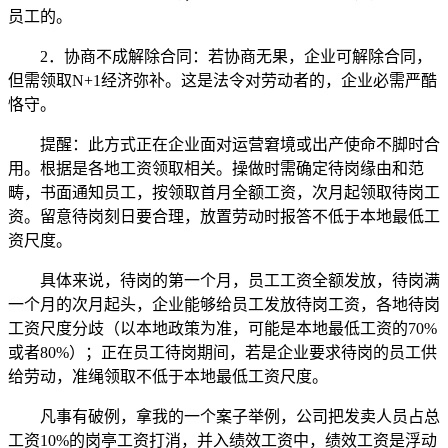
员工的。
2．协商不成解除合同：若协商无果，企业可解除合同，
但需领取N+1经济弥补。这是法令对劳动者的，企业必需严酷
恪守。
提醒：此方式正在企业面对运营窘境或出产使命不脚时合
用。根据是各地工资领取相关。操做时需确定待岗缘由和范
畴，书面通知员工，按领取首月全额工资，次月起领取待岗工
资。留意待岗刻日要合理，放置劳动时报答不低于本地最低工
资尺度。
具体来说，待岗的第一个月，员工工资全额发放，待岗满
一个月的次月起头，企业能够给员工发放待岗工资，各地待岗
工资尺度分歧（以本地政策为准，可能是本地最低工资的70%
或者80%）；正在员工待岗期间，若是企业要求待岗的员工供
给劳动，准绳领取不低于本地最低工资尺度。
凡事有破例，拿我的一个案子举例，公司把发卖人员占总
工资10%的岗亭工资打消，并入绩效工资中，绩效工资是浮动