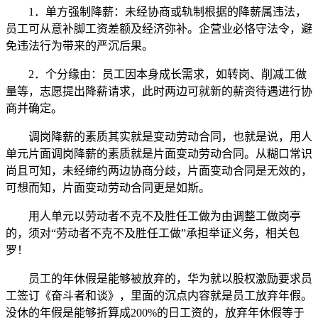
1．单方强制降薪：未经协商或轨制根据的降薪属违法，
员工可从意补脚工资差额及经济弥补。企营业必恪守法令，避
免违法行为带来的严沉后果。
2．个分缘由：员工因本身成长需求，如转岗、削减工做
量等，志愿提出降薪请求，此时两边可就新的薪资待遇进行协
商并确定。
调岗降薪的素质其实就是变动劳动合同，也就是说，用人
单元片面调岗降薪的素质就是片面变动劳动合同。从糊口常识
尚且可知，未经缔约两边协商分歧，片面变动合同是无效的，
可想而知，片面变动劳动合同更是如斯。
用人单元以劳动者不克不及胜任工做为由调整工做岗亭
的，须对“劳动者不克不及胜任工做”承担举证义务，相关包
罗！
员工的年休假是能够被放弃的，华为就以股权激励要求员
工签订《奋斗者和谈》，里面的沉点内容就是员工放弃年假。
没休的年假是能够折算成200%的日工资的，放弃年休假等于