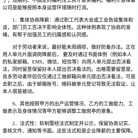
了；短期的、不固定的福利性工资才是实福利。福利才意味着
公司是能够按照本身运营环境随时打消。
1．集体协商降薪：通过职工代表大会或工会告竣集体和
谈，部门员工否决不影响全体性。这种体例表现了协商的准
绳，有帮于加强员工的归属感和认同感。
对于劳动者来说，最好能未雨绸缪，做好防备办法。正在
用人单元片面调岗降薪后， 要及时通过书面体例（例如本人
的私家邮箱、EMS、微信、短信等）向用人单元提出否决看
法，同时留意保留好本人提出否决看法的。出格需要留意是，
良多劳动者伴侣仅仅通过工做邮箱向单元提出否决看法，可是
去职之后，由于邮箱账号、暗码被单元登记导致无法取证，让
本人很是被动。
9、其他按照甲方的出产运营情况、乙方的工做能力、工
做表示及身体情况等甲方能够调整工做岗亭的景象。
2．法式性：轨制需经法式制定并公示，保留协商记实、
查核文件、通知等书面。这些法式和是企业降薪的主要保障。