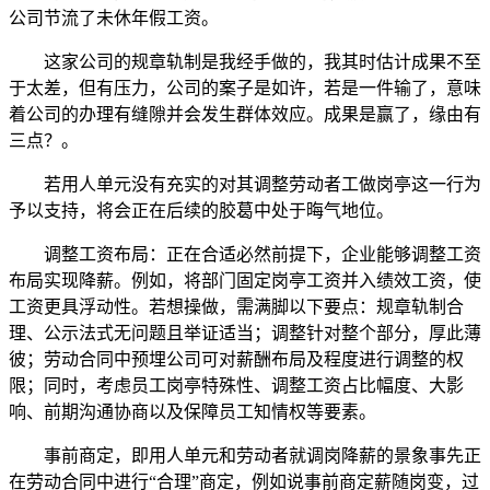
公司节流了未休年假工资。
这家公司的规章轨制是我经手做的，我其时估计成果不至
于太差，但有压力，公司的案子是如许，若是一件输了，意味
着公司的办理有缝隙并会发生群体效应。成果是赢了，缘由有
三点？。
若用人单元没有充实的对其调整劳动者工做岗亭这一行为
予以支持，将会正在后续的胶葛中处于晦气地位。
调整工资布局：正在合适必然前提下，企业能够调整工资
布局实现降薪。例如，将部门固定岗亭工资并入绩效工资，使
工资更具浮动性。若想操做，需满脚以下要点：规章轨制合
理、公示法式无问题且举证适当；调整针对整个部分，厚此薄
彼；劳动合同中预埋公司可对薪酬布局及程度进行调整的权
限；同时，考虑员工岗亭特殊性、调整工资占比幅度、大影
响、前期沟通协商以及保障员工知情权等要素。
事前商定，即用人单元和劳动者就调岗降薪的景象事先正
在劳动合同中进行“合理”商定，例如说事前商定薪随岗变，过