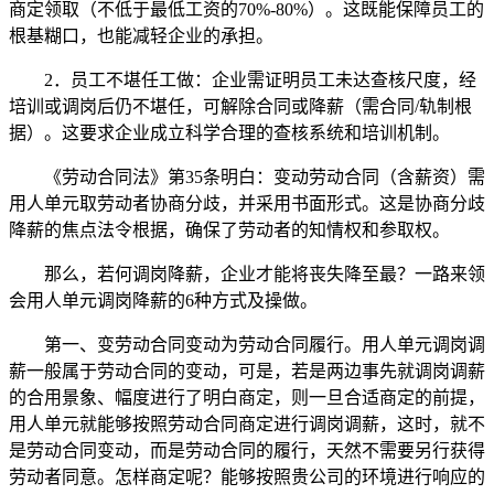
商定领取（不低于最低工资的70%-80%）。这既能保障员工的
根基糊口，也能减轻企业的承担。
2．员工不堪任工做：企业需证明员工未达查核尺度，经
培训或调岗后仍不堪任，可解除合同或降薪（需合同/轨制根
据）。这要求企业成立科学合理的查核系统和培训机制。
《劳动合同法》第35条明白：变动劳动合同（含薪资）需
用人单元取劳动者协商分歧，并采用书面形式。这是协商分歧
降薪的焦点法令根据，确保了劳动者的知情权和参取权。
那么，若何调岗降薪，企业才能将丧失降至最？一路来领
会用人单元调岗降薪的6种方式及操做。
第一、变劳动合同变动为劳动合同履行。用人单元调岗调
薪一般属于劳动合同的变动，可是，若是两边事先就调岗调薪
的合用景象、幅度进行了明白商定，则一旦合适商定的前提，
用人单元就能够按照劳动合同商定进行调岗调薪，这时，就不
是劳动合同变动，而是劳动合同的履行，天然不需要另行获得
劳动者同意。怎样商定呢？能够按照贵公司的环境进行响应的