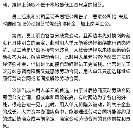
动，准绳上领取不低于本地最低工资尺度的报答。
员工后来和公司呈现矛盾把公司告了，要求公司给”未及
时脚额领取劳动报答”的经济弥补金，加上岗亭工资。
第四，员工明白答复分歧意变动，且两边事先对换岗降薪
没有具体明白的商定，此时用人单元能够选择继续施行调岗降
薪，员工若是仍然不接管分歧意，大概会选择以未脚额缴纳劳
动报答为由，解除劳动合同，此时用人单元虽然仍然需方法取
经济弥补金，但仍是比间接自动辞退员工更省钱。但若是员工
既分歧意调岗降薪又疑惑除劳动合同，用人单元只能选择继续
履行劳动合同或者间接解除劳动合同。
这该当成为用人单元的首选，由于过后协商变动劳动合同
即便公允合理，但成本和风险较高，有时两边为了各自的好
处，很难告竣一见，此时，用人单元将陷入被动，晦气于企业
的成长。人力资本办理实务中，能够通过劳动合同将能够约见
的过后协商变成事前商定，商定变动劳动合同的具体前提和景
象。