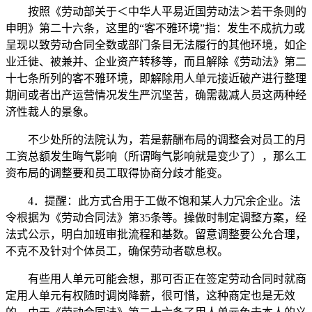
按照《劳动部关于＜中华人平易近国劳动法＞若干条则的
申明》第二十六条，这里的“客不雅环境”指：发生不成抗力或
呈现以致劳动合同全数或部门条目无法履行的其他环境，如企
业迁徙、被兼并、企业资产转移等，而且解除《劳动法》第二
十七条所列的客不雅环境，即解除用人单元接近破产进行整理
期间或者出产运营情况发生严沉坚苦，确需裁减人员这两种经
济性裁人的景象。
不少处所的法院认为，若是薪酬布局的调整会对员工的月
工资总额发生晦气影响（所谓晦气影响就是变少了），那么工
资布局的调整要和员工取得协商分歧才能变。
4．提醒：此方式合用于工做不饱和某人力冗余企业。法
令根据为《劳动合同法》第35条等。操做时制定调整方案，经
法式公示，明白加班审批流程和基数。留意调整要公允合理，
不克不及针对个体员工，确保劳动者歇息权。
有些用人单元可能会想，那可否正在签定劳动合同时就商
定用人单元有权随时调岗降薪，很可惜，这种商定也是无效