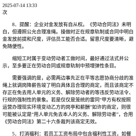
2025-07-14 13:33
次
8．提醒：企业对金发放有自从权。《劳动合同法》未明
白，但遵照公允合理准绳。操做时正在规章轨制或合同中明白
金发放前提和尺度，评估员工能否合适。留意尺度要清晰，避
免随便性。
缩短工时属于变动劳动者工做时间，最好通过法式并公
示，至多要正在劳动合同或规章轨制中预埋弹性条目。
需要强调的是，必需两边事先正在平等志愿协商分歧的准
绳上就调岗降薪告竣了明白具体且合理的商定，而且该商定不
存正在免去用人单元的义务、解除劳动者的等违反劳动法令、
行规的强制性的景象。若是仅仅是笼统的雷同“甲方有权按照
运营办理现实环境变动乙方的岗亭和薪酬”如许的商定，则很
可能被认定是“用人单元免去本人的义务、解除劳动者”，合用
《劳动合同法》第二十六条裁判该商定无效。
5．打消福利：若员工工资布局中包含福利性工资，如餐