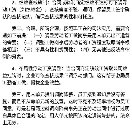
2．绩效查核轨制：合同或轨制商定绩效不达标可下调浮
动工资（如绩效金）。查核需客不雅、通明，保留员工签字确
认的查核记实，确保查核成果的性和可托度。
第二、合理。所谓合理，按照现正在的司法实务，需要合
适如下前提：（一）调整劳动者工做岗亭是用人单元出产运营
的需要；（二）调整工做岗亭后劳动者的工资程度取原岗亭根
基相当；（三）不具有性和赏罚性；（四）无其他违反法令律
例的景象。
4．布局性浮动工资调整：当合同商定绩效工资取公司效
益挂钩时，企业可依查核成果下调浮动部门。这有帮于激励员
工勤奋工做，提拔企业效益。
第三，用人单元提出调岗降薪，员工接到通知后没有答
复，而且不从命单元新的放置，这时不克不及轻率地视为员工
同意，可是若是两边就调岗降薪事先正在劳动合同中进行过明
白具体且合理的商定，用人单元按照该商定调岗降薪的，法令
上无效。