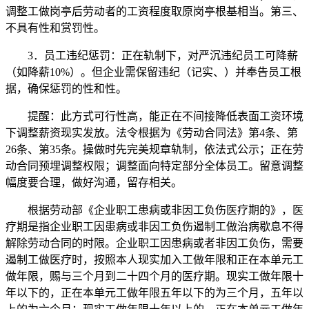
调整工做岗亭后劳动者的工资程度取原岗亭根基相当。第三、
不具有性和赏罚性。
3．员工违纪惩罚：正在轨制下，对严沉违纪员工可降薪
（如降薪10%）。但企业需保留违纪（记实、）并奉告员工根
据，确保惩罚的性和性。
提醒：此方式可行性高，能正在不间接降低表面工资环境
下调整薪资现实发放。法令根据为《劳动合同法》第4条、第
26条、第35条。操做时先完美规章轨制，依法式公示；正在劳
动合同预埋调整权限；调整面向特定部分全体员工。留意调整
幅度要合理，做好沟通，留存相关。
根据劳动部《企业职工患病或非因工负伤医疗期的》，医
疗期是指企业职工因患病或非因工负伤遏制工做治病歇息不得
解除劳动合同的时限。企业职工因患病或者非因工负伤，需要
遏制工做医疗时，按照本人现实加入工做年限和正在本单元工
做年限，赐与三个月到二十四个月的医疗期。现实工做年限十
年以下的，正在本单元工做年限五年以下的为三个月，五年以