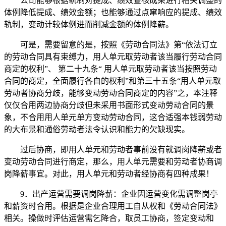
公司能够根据轨制对提成、绩效查核成果进行相关调整的
体例降低提成、绩效金额；也能够通过点窜响应的提成、绩效
轨制，变动计较体例进而削减金额的体例降薪。
可是，需要留意的是，按照《劳动合同法》第“依法订立
的劳动合同具有束缚力，用人单元取劳动者该当履行劳动合同
商定的权利”、 第二十九条“ 用人单元取劳动者该当按照劳动
合同的商定，全面履行各自的权利”和第三十五条“用人单元取
劳动者协商分歧，能够变动劳动合同商定的内容”之，本注释
仅仅合用两边协商分歧但未采用书面形式变动劳动合同的景
象，不合用用人单元单方变动劳动合同，这合适强本钱弱劳动
的大布景和通俗劳动者法令认识和能力的欠缺现实。
过后协商，即用人单元和劳动者事前没有就调岗降薪或者
变动劳动合同进行商定，那么，用人单元需要和劳动者协商调
岗降薪事宜。对此，用人单元和劳动者经协商有四种成果！
9．出产运营需要调岗降薪：企业因运营变化需调整岗亭
和薪资时合用。根据是企业合理用工自从权和《劳动合同法》
相关。操做时评估运营需乞降合，取员工协商，签定变动和