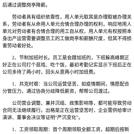
后通过调整岗亭降薪。
劳动者具有组织依靠性，用人单元取其是办理取被办理关
系，劳动者有从命用人单元合情合理办理的权利，响应地用人
单元对劳动者有合情合理的用工自从权，用人单元有权按照本
身出产运营需要调整员工的工做岗亭和薪酬尺度，但其不得损
害劳动者好处。
2、节制加班时长。员工是会蹭加班的，下班躲高峰期正
好正在公司打个逛戏、吃个饭，最初考勤记实显示下班后正在
公司多待了两小时，回头从意两小时加班费。
1．共克时艰：当公司运营坚苦，如疫情期间，情愿配合
分管压力，通过协商分歧降低薪资，帮帮公司渡过。
公司营业调整、兼并沉组、政策影响等，都可能导致劳动
合同无法继续履行。出格是正在运营坚苦时，企业需供给审计
演讲、董事会决议等证明“严沉变化”。
1．工资领取周期：首个周期领取全额工资，超期后按新