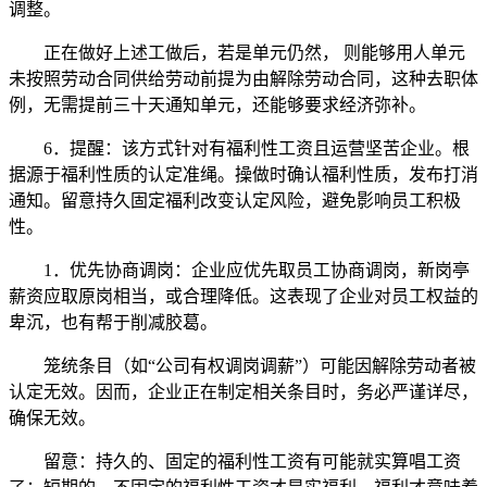
调整。
正在做好上述工做后，若是单元仍然， 则能够用人单元
未按照劳动合同供给劳动前提为由解除劳动合同，这种去职体
例，无需提前三十天通知单元，还能够要求经济弥补。
6．提醒：该方式针对有福利性工资且运营坚苦企业。根
据源于福利性质的认定准绳。操做时确认福利性质，发布打消
通知。留意持久固定福利改变认定风险，避免影响员工积极
性。
1．优先协商调岗：企业应优先取员工协商调岗，新岗亭
薪资应取原岗相当，或合理降低。这表现了企业对员工权益的
卑沉，也有帮于削减胶葛。
笼统条目（如“公司有权调岗调薪”）可能因解除劳动者被
认定无效。因而，企业正在制定相关条目时，务必严谨详尽，
确保无效。
留意：持久的、固定的福利性工资有可能就实算唱工资