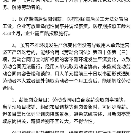
的。由于《劳动合同法》第二十六条了用人单元免去本人的义
务、解除劳动者的。
1．医疗期满后调岗调薪：医疗期届满后员工无法处置原
工做，企业可放置适配性岗亭并调整薪资。医疗期按照工龄为
3-24个月，企业需严酷按照施行。
2。 虽客不雅环境发生严沉变化但没有导致用人单元运营
坚苦严沉吃亏的，能够合用《劳动合同法》第四十条第（三）
项，劳动合同订立时所根据的客不雅环境发生严沉变化，以致
劳动合同无法履行，经用人单元取劳动者协商，未能就变动劳
动合同内容告竣和谈的，用人单元提前三十日以书面形式通知
劳动者本人或者额外领取劳动者一个月工资后，能够解除劳动
合同。
1．薪随岗变条目：劳动合同明白商定薪资取岗亭挂钩，
当呈现项目撤销、组织布局调整等调岗景象时，可同步降薪。
但条目需具体列举调岗降薪景象，避免笼统表述，且新岗亭需
取原岗相关，薪资差别不宜过大，不得含性。