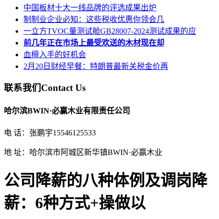
中国板材十大一线品牌的评选成果出炉
制制业企业必知：这些税收优惠你领会几
一立方TVOC量测试舱GB28007-2024测试成果的应
前几年正在市场上最受欢送的木材现在却
血檀入手的好机会
2月20日财经早餐：特朗普最新关税金价再
联系我们
Contact Us
哈尔滨BWIN·必赢木业有限责任公司
电 话：张鹏宇15546125533
地 址：哈尔滨市阿城区新华镇BWIN·必赢木业
公司降薪的八种体例及调岗降
薪：6种方式+操做以