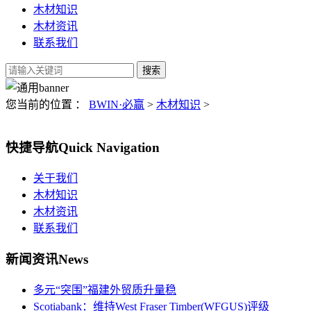
木材知识
木材资讯
联系我们
您当前的位置 ：
BWIN·必赢
>
木材知识
>
快捷导航
Quick Navigation
关于我们
木材知识
木材资讯
联系我们
新闻资讯
News
多元“突围”福建外贸质升量稳
Scotiabank：维持West Fraser Timber(WFGUS)评级