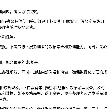
理问题，确保取得实效。
fice办公软件使用等。连系工场现实工做场景，设想实操练习
办理者随时随地进修。
本和保障。
换，不竭提拔下层办理者的数据素养和办理能力。同时，关心
训，配合鞭策的成功进行。
办理系统。同时，加强内部沟通和协做，确保数据化办理的成
和缺货现象。正在裁剪车间安拆传感器和数据采集设备，及时
标和数据，如不及格品率、返工率等，便于办理者及时发觉品题
消息。