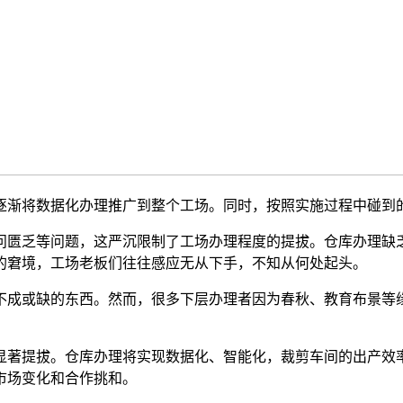
渐将数据化办理推广到整个工场。同时，按照实施过程中碰到
匮乏等问题，这严沉限制了工场办理程度的提拔。仓库办理缺乏
的窘境，工场老板们往往感应无从下手，不知从何处起头。
成或缺的东西。然而，很多下层办理者因为春秋、教育布景等缘
著提拔。仓库办理将实现数据化、智能化，裁剪车间的出产效率
市场变化和合作挑和。