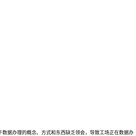
数据办理的概念、方式和东西缺乏领会，导致工场正在数据办