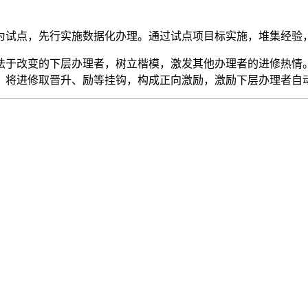
试点，先行实施数据化办理。通过试点项目标实施，堆集经验
于改变的下层办理者，树立楷模，激发其他办理者的进修热情
。将进修取晋升、励等挂钩，构成正向激励，激励下层办理者自