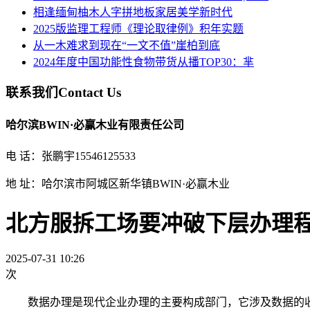
相逢缅甸柚木人字拼地板家居美学新时代
2025版监理工程师《理论取律例》积年实题
从一木难求到现在“一文不值”崖柏到底
2024年度中国功能性食物带货从播TOP30：芈
联系我们
Contact Us
哈尔滨BWIN·必赢木业有限责任公司
电 话：张鹏宇15546125533
地 址：哈尔滨市阿城区新华镇BWIN·必赢木业
北方服拆工场要冲破下层办理
2025-07-31 10:26
次
数据办理是现代企业办理的主要构成部门，它涉及数据的收