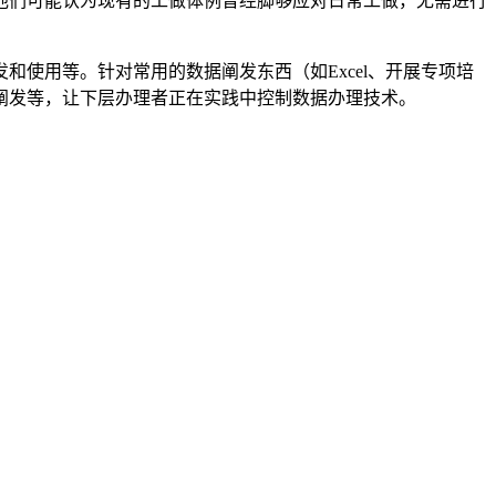
们可能认为现有的工做体例曾经脚够应对日常工做，无需进行
使用等。针对常用的数据阐发东西（如Excel、开展专项培
阐发等，让下层办理者正在实践中控制数据办理技术。