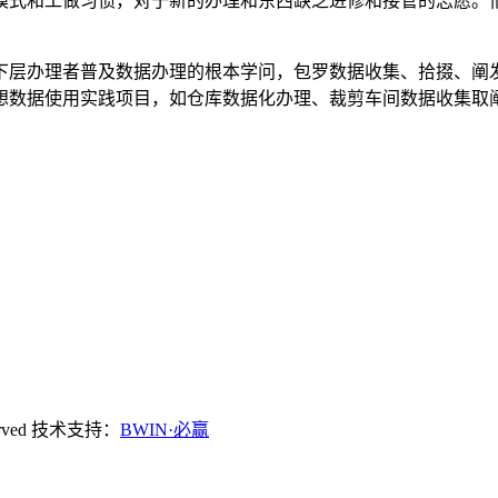
式和工做习惯，对于新的办理和东西缺乏进修和接管的志愿。他
办理者普及数据办理的根本学问，包罗数据收集、拾掇、阐发和
想数据使用实践项目，如仓库数据化办理、裁剪车间数据收集取
ved
技术支持：
BWIN·必赢