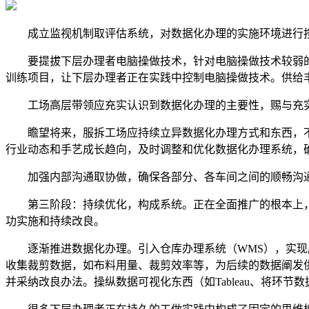
成立监视机制取评估系统，对数据化办理的实施环境进行按
要提拔下层办理者电脑操做技术，‌针对电脑操做技术较弱的下层
训练项目，让下层办理者正在实践中控制电脑操做技术。供给
工场高层带领应充实认识到数据化办理的主要性，赐与充实
瞻望将来，服拆工场应持续立异数据化办理方式和东西，不
行业动态和手艺成长趋向，及时调整和优化数据化办理系统，
加强内部沟通取协做，确保各部分、各车间之间的顺畅沟通
第三阶段：持续优化，构成系统。正在全面推广的根本上，
功实施和持续改良。
逐渐推进数据化办理。‌引入仓库办理系统（WMS），实现
收集裁剪数据，如布料用量、裁剪效率等，为后续的数据阐发
并采纳改良办法。操纵数据可视化东西（如Tableau、将环