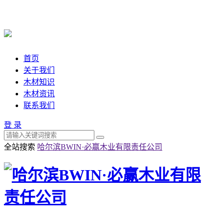
首页
关于我们
木材知识
木材资讯
联系我们
登 录
全站搜索
哈尔滨BWIN·必赢木业有限责任公司