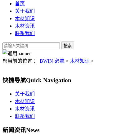
首页
关于我们
木材知识
木材资讯
联系我们
您当前的位置 ：
BWIN·必赢
>
木材知识
>
快捷导航
Quick Navigation
关于我们
木材知识
木材资讯
联系我们
新闻资讯
News