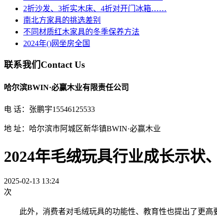
2折沙发、3折实木床、4折对开门冰箱……
南北方家具的挑选差别
不同材质红木家具的冬季保养方法
2024年()网坐房全国
联系我们
Contact Us
哈尔滨BWIN·必赢木业有限责任公司
电 话：张鹏宇15546125533
地 址：哈尔滨市阿城区新华镇BWIN·必赢木业
2024年毛绒玩具行业成长示状
2025-02-13 13:24
次
此外，消费者对毛绒玩具的功能性、教育性也提出了更高要求