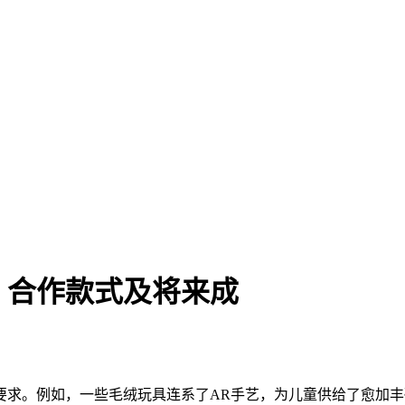
、合作款式及将来成
。例如，一些毛绒玩具连系了AR手艺，为儿童供给了愈加丰