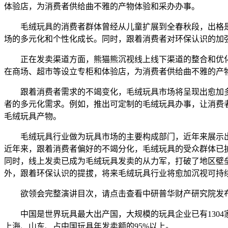
体验店，为消费者供给曲不雅的产物体验和采办办事。
毛绒玩具的消费者群体曾经从儿童扩展到全春秋段，出格是
场的多元化和个性化成长。同时，跟着消费者对环保认识的加
正在发卖渠道方面，熊猫熊沉视线上线下渠道的整合和优化
在商场、超市等设立专柜和体验店，为消费者供给曲不雅的产
跟着消费者需求的不竭变化，毛绒玩具市场将呈现出愈加多
者的多元化需求。例如，推出可定制的毛绒玩具办事，让消费
毛绒玩具产物。
毛绒玩具行业做为玩具市场的主要构成部门，近年来展示出
近年来，跟着消费者偏好的不竭分化，毛绒玩具的受众群体已
同时，线上发卖已成为毛绒玩具发卖的从力军，打破了地区壁
外，跟着环保认识的提拔，将来毛绒玩具行业将愈加沉视可持
欲领会完整演讲目次，请点击查看中研普华财产研究院发布的《
中国是世界玩具最大出产国，大规模的玩具企业已有1304
上海、山东、占中国玩具年发卖额的95%以上。