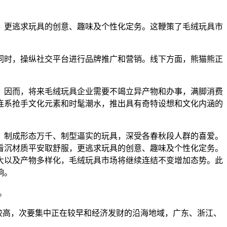
更逃求玩具的创意、趣味及个性化定务。这鞭策了毛绒玩具市
时，操纵社交平台进行品牌推广和营销。线下方面，熊猫熊正
因而，将来毛绒玩具企业需要不竭立异产物和办事，满脚消费
连系抢手文化元素和时髦潮水，推出具有奇特设想和文化内涵的
制成形态万千、制型逼实的玩具，深受各春秋段人群的喜爱。
看沉材质平安取舒服，更逃求玩具的创意、趣味及个性化定务。
大以及产物多样化，毛绒玩具市场将继续连结不变增加态势。此
响。
。
较高，次要集中正在较早和经济发财的沿海地域，广东、浙江、