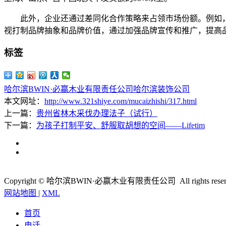
此外，企业还通过差同化合作策略来占领市场份额。例如，
视打制品牌抽象和品牌价值，通过加强品牌宣传和推广，提高
标签
哈尔滨BWIN·必赢木业有限责任公司
哈尔滨装饰公司
本文网址：
http://www.321shiye.com/mucaizhishi/317.html
上一篇：
贵州省林木采伐办理法子（试行）
下一篇：
为孩子打制平安、舒服取胡想的空间——Lifetim
Copyright © 哈尔滨BWIN·必赢木业有限责任公司 All rights reser
网站地图
|
XML
首页
电话