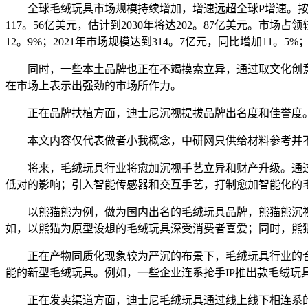
全球毛绒玩具市场规模持续增加，增速远超全球P增速。按照中研
117。56亿美元，估计到2030年将达202。87亿美元。市
12。9%；2021年市场规模达到314。7亿元，同比增加11。5%
同时，一些本土品牌也正在不竭摸索立异，通过取文化创意财产
在市场上表示出强劲的市场所作力。
正在品牌扶植方面，迪士尼沉视提拔品牌出名度和佳誉度。
本文内容仅代表做者小我概念，中研网只供给材料参考并不
将来，毛绒玩具行业将愈加沉视手艺立异和财产升级。通过
低对的影响；引入智能传感器和交互手艺，打制愈加智能化的
以熊猫熊为例，做为国内出名的毛绒玩具品牌，熊猫熊沉视
如，以熊猫为原型设想的毛绒玩具深受消费者喜爱；同时，熊
正在产物同质化现象较为严沉的布景下，毛绒玩具行业的合
能的新型毛绒玩具。例如，一些企业连系抢手IP推出款毛绒
正在发卖渠道方面，迪士尼毛绒玩具通过线上线下相连系的