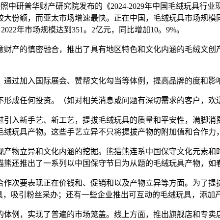
普华财产研究院发布的《2024-2029年中国毛绒玩具行业
场占领较大份额，而亚太市场增速最快。正在中国，毛绒玩具市场规模
；2022年市场规模达到351。2亿元，同比增加10。9%。
的慎密融合，推出了具有地区特色和文化内涵的毛绒文创产物，深
通过加入国际展会、赞帮文化勾当等体例，提高品牌的度和影响
形成任何投资。（如对相关消息或问题有深切需求的客户，欢
引入新手艺、新工艺，提拔毛绒玩具的质量和平安性，满脚消费
毛绒玩具产物。这些手艺立异不只将提拔产物的附加值和合作力
产物立异和文化内涵的挖掘。熊猫熊连系中国保守文化元素和时
猫熊还推出了一系列以中国保守节日为从题的毛绒玩具产物，如
作次要表现正在价钱和、促销和以及产物立异等方面。为了提拔
玩具，吸引粉丝采办；还有一些企业推出可互动的毛绒玩具，添加
体例，实现了普遍的市场笼盖。线上方面，推出旗舰店和专卖店