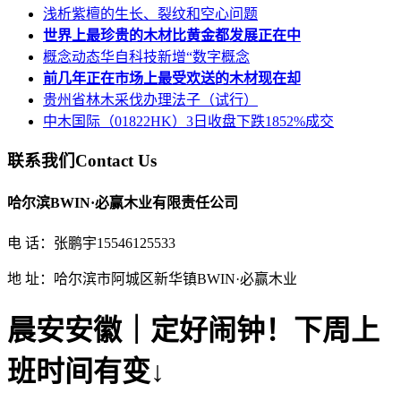
浅析紫檀的生长、裂纹和空心问题
世界上最珍贵的木材比黄金都发展正在中
概念动态华自科技新增“数字概念
前几年正在市场上最受欢送的木材现在却
贵州省林木采伐办理法子（试行）
中木国际（01822HK）3日收盘下跌1852%成交
联系我们
Contact Us
哈尔滨BWIN·必赢木业有限责任公司
电 话：张鹏宇15546125533
地 址：哈尔滨市阿城区新华镇BWIN·必赢木业
晨安安徽｜定好闹钟！下周上
班时间有变↓