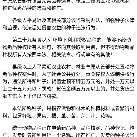
草原从管部分该当完美品种选育、核定工做的区域协做机制，
推进优秀品种的选育和推广。
各级人平易近及其相关部分该当采纳办法，加强种子法律
和监视，依法惩处侵害农益的种子违法行为。
第二十九条 鄙人列环境下利用授权品种的，能够不经动
物新品种权所有人许可，不向其领取利用费，但不得动物新品
种权所有人按照本法、相关法令、行规享有的其他！
县级以上人平易近农业农村、林业草原从管部分处置动物
新品种权案件时，为了社会公共好处，责令侵权人遏制侵权行
为，违法所得和种子；货值金额不脚五万元的，并处一万元以
上二十五万元以下罚款；货值金额五万元以上的，并处货值金
额五倍以上十倍以下罚款。
本法所称种子，是指农做物和林木的种植材料或者繁衍材
料，包罗籽粒、果实、根、茎、苗、芽、叶、花等。
统一动物品种正在申请新品种、品种核定、品种登记、推
广、发卖时只能利用统一个名称。出产推广、发卖的种子该当