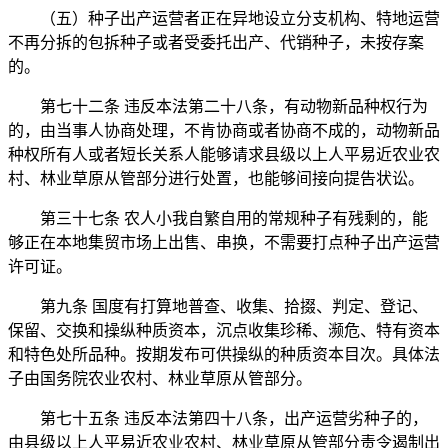
（五）种子出产运营者正在异地设立分支机构、特地运营
不再分拆的包拆种子或者受委托出产、代销种子，未按存案
的。
第七十二条 违反本法第二十八条，有动物新品种权行为
的，由当事人协商处理，不肯协商或者协商不成的，动物新品
种权所有人或者短长关系人能够请求县级以上人平易近农业农
村、林业草原从管部分进行处置，也能够间接向提告状讼。
第三十七条 农人小我自繁自用的常规种子有残剩的，能
够正在本地集贸市场上出售、串换，不需要打点种子出产运营
许可证。
第九条 国度有打算地普查、收集、拾掇、判定、登记、
保留、交换和操纵种质资本，沉点收集珍稀、濒危、特有资本
和特色处所品种。按期发布可供操纵的种质资本目次。具体法
子由国务院农业农村、林业草原从管部分。
第七十五条 违反本法第四十八条，出产运营劣种子的，
由县级以上人平易近农业农村、林业草原从管部分责令遏制出