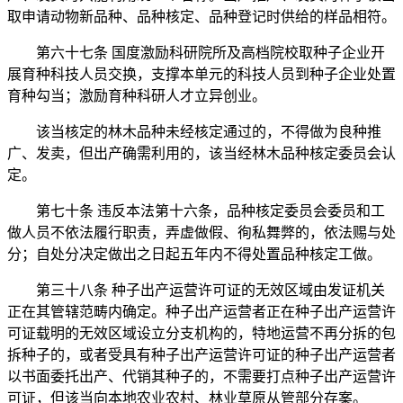
取申请动物新品种、品种核定、品种登记时供给的样品相符。
第六十七条 国度激励科研院所及高档院校取种子企业开
展育种科技人员交换，支撑本单元的科技人员到种子企业处置
育种勾当；激励育种科研人才立异创业。
该当核定的林木品种未经核定通过的，不得做为良种推
广、发卖，但出产确需利用的，该当经林木品种核定委员会认
定。
第七十条 违反本法第十六条，品种核定委员会委员和工
做人员不依法履行职责，弄虚做假、徇私舞弊的，依法赐与处
分；自处分决定做出之日起五年内不得处置品种核定工做。
第三十八条 种子出产运营许可证的无效区域由发证机关
正在其管辖范畴内确定。种子出产运营者正在种子出产运营许
可证载明的无效区域设立分支机构的，特地运营不再分拆的包
拆种子的，或者受具有种子出产运营许可证的种子出产运营者
以书面委托出产、代销其种子的，不需要打点种子出产运营许
可证，但该当向本地农业农村、林业草原从管部分存案。