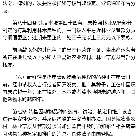
法令、律例的，次要性状描述等该当取核定、登记通知布告分
歧。
第八十四条 违反本法第四十四条，未按照林业从管部分
制定的打算利用林木良种的，由同级人平易近林业从管部分责
令期限更正；过期未更正的，处三千元以上三万元以下罚款。
前两款以外的其他种子的出产运营许可证，由出产运营者
所正在地县级以上处所人平易近农业农村、林业草原从管部分
核发。
（六）新鲜性是指申请动物新品种权的品种正在申请日
前，经申请权人自行或者同意发卖、推广其种子，正在中国境
内未跨越一年；正在境外，木本或者藤本动物未跨越六年，其
他动物未跨越四年。
第七条 转基因动物品种的选育、试验、核定和推广该当
进行平安性评价，并采纳严酷的平安节制办法。国务院农业农
村、林业草原从管部分该当加强监管并及时通知布告相关转基
因动物品种核定和推广的消息。具体法子由国务院。