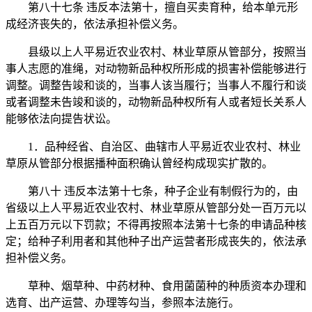
第八十七条 违反本法第十，擅自买卖育种，给本单元形
成经济丧失的，依法承担补偿义务。
县级以上人平易近农业农村、林业草原从管部分，按照当
事人志愿的准绳，对动物新品种权所形成的损害补偿能够进行
调整。调整告竣和谈的，当事人该当履行；当事人不履行和谈
或者调整未告竣和谈的，动物新品种权所有人或者短长关系人
能够依法向提告状讼。
1．品种经省、自治区、曲辖市人平易近农业农村、林业
草原从管部分根据播种面积确认曾经构成现实扩散的。
第八十 违反本法第十七条，种子企业有制假行为的，由
省级以上人平易近农业农村、林业草原从管部分处一百万元以
上五百万元以下罚款；不得再按照本法第十七条的申请品种核
定；给种子利用者和其他种子出产运营者形成丧失的，依法承
担补偿义务。
草种、烟草种、中药材种、食用菌菌种的种质资本办理和
选育、出产运营、办理等勾当，参照本法施行。