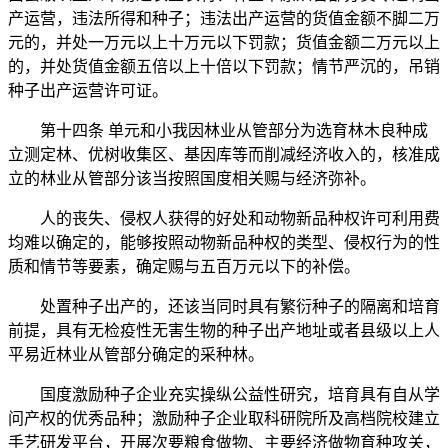
产运营，违法所得和种子；违法出产运营的货值金额不脚二万
元的，并处一万元以上十万元以下罚款；货值金额二万元以上
的，并处货值金额五倍以上十倍以下罚款；情节严沉的，吊销
种子出产运营许可证。
第十四条 单元和小我因林业从管部分为选育林木良种成
立测定林、优树收集区、基因库等而削减经济收入的，核准成
立的林业从管部分该当按照国度相关赐与经济弥补。
人的丧失、侵权人获得的好处和动物新品种权许可利用费
均难以确定的，能够按照动物新品种权的类型、侵权行为的性
质和情节等要素，确定赐与五百万元以下的补偿。
处置种子出产的，还该当同时具有繁衍种子的隔离和培育
前提，具有无检疫性无害生物的种子出产地址或者县级以上人
平易近林业从管部分确定的采种林。
国度激励种子企业充实操纵公益性研究，培育具有自从学
问产权的优秀品种；激励种子企业取科研院所及高档院校建立
手艺研发平台，开展次要粮食做物、主要经济做物育种攻关，