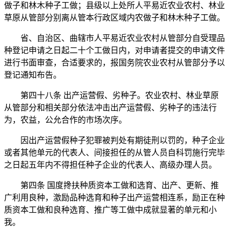
做子和林木种子工做；县级以上处所人平易近农业农村、林业
草原从管部分别离从管本行政区域内农做子和林木种子工做。
省、自治区、曲辖市人平易近农业农村从管部分自受理品
种登记申请之日起二十个工做日内，对申请者提交的申请文件
进行书面审查，合适要求的，报国务院农业农村从管部分予以
登记通知布告。
第四十八条 出产运营假、劣种子。农业农村、林业草原
从管部分和相关部分依法冲击出产运营假、劣种子的违法行
为，农益，公允合作的市场次序。
因出产运营假种子犯罪被判处有期徒刑以罚的，种子企业
或者其他单元的代表人、间接担任的从管人员自科罚施行完毕
之日起五年内不得担任种子企业的代表人、高级办理人员。
第四条 国度搀扶种质资本工做和选育、出产、更新、推
广利用良种，激励品种选育和种子出产运营相连系，励正在种
质资本工做和良种选育、推广等工做中成就显著的单元和小
我。