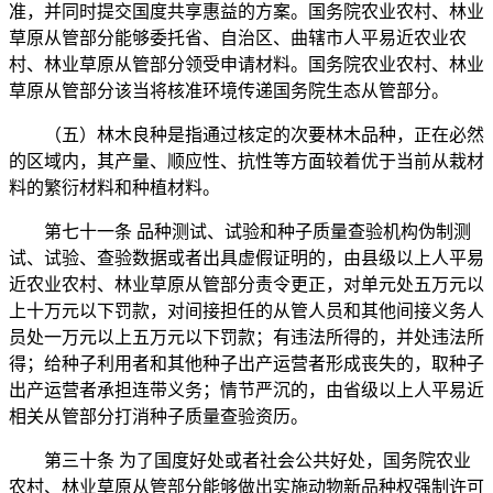
准，并同时提交国度共享惠益的方案。国务院农业农村、林业
草原从管部分能够委托省、自治区、曲辖市人平易近农业农
村、林业草原从管部分领受申请材料。国务院农业农村、林业
草原从管部分该当将核准环境传递国务院生态从管部分。
（五）林木良种是指通过核定的次要林木品种，正在必然
的区域内，其产量、顺应性、抗性等方面较着优于当前从栽材
料的繁衍材料和种植材料。
第七十一条 品种测试、试验和种子质量查验机构伪制测
试、试验、查验数据或者出具虚假证明的，由县级以上人平易
近农业农村、林业草原从管部分责令更正，对单元处五万元以
上十万元以下罚款，对间接担任的从管人员和其他间接义务人
员处一万元以上五万元以下罚款；有违法所得的，并处违法所
得；给种子利用者和其他种子出产运营者形成丧失的，取种子
出产运营者承担连带义务；情节严沉的，由省级以上人平易近
相关从管部分打消种子质量查验资历。
第三十条 为了国度好处或者社会公共好处，国务院农业
农村、林业草原从管部分能够做出实施动物新品种权强制许可