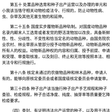
第五十 处置品种选育和种子出产运营以及办理的单元和
小我该当恪守相关动物检疫法令、行规的，防止动物性病、
虫、杂草及其他无害生物的和延伸。
第二十五条 国度实步履物新品种轨制。对国度动物品种
名录内颠末人工选育或者发觉的野活泼物加以改良，具备新鲜
性、性、分歧性、不变性和恰当定名的动物品种，由国务院农
业农村、林业草原从管部分授予动物新品种权，动物新品种权
所有人的权益。动物新品种权的内容和归属、授予前提、申请
和受理、审查取核准，以及刻日、终止和无效等按照本法、相
关法令和行规施行。
第十八条 核定未通过的农做物品种和林木品种，申请人
有的，能够向原核定委员会或者国度级核定委员会申请复审。
第三十四条 种子出产该当施行种子出产手艺规程和种子
查验、检疫规程，种子合适净度、纯度、抽芽率等质量要乞降
检疫要求。
（四）查封、有证明违法出产运营的种子，以及用于违法