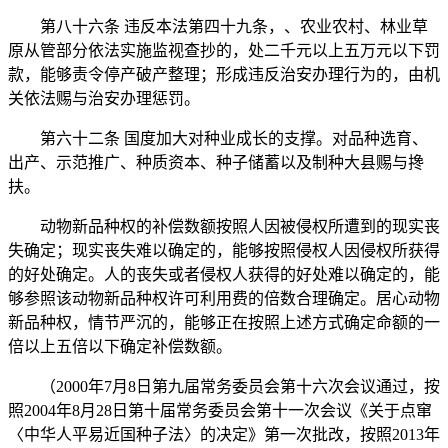
第八十六条 违反本法第四十九条，、农业农村、林业草
原从管部分依法实施监视查抄的，处二千元以上五万元以下罚
款，能够责令停产破产整理；形成违反治安办理行为的，由机
关依法赐与治安办理惩罚。
第六十二条 国度加大对种业成长的支撑。对品种选育、
出产、示范推广、种质资本、种子储蓄以及制种大县赐与搀
扶。
动物新品种权的补偿数额按照人因被侵权所遭到的现实丧
失确定；现实丧失难以确定的，能够按照侵权人因侵权所获得
的好处确定。人的丧失或者侵权人获得的好处难以确定的，能
够参照该动物新品种权许可利用费的倍数合理确定。居心动物
新品种权，情节严沉的，能够正在按照上述方式确定命额的一
倍以上五倍以下确定补偿数额。
（2000年7月8日第九届常务委员会第十六次会议通过，按
照2004年8月28日第十届常务委员会第十一次会议《关于点窜
〈中华人平易近国种子法〉的决定》第一次批改，按照2013年