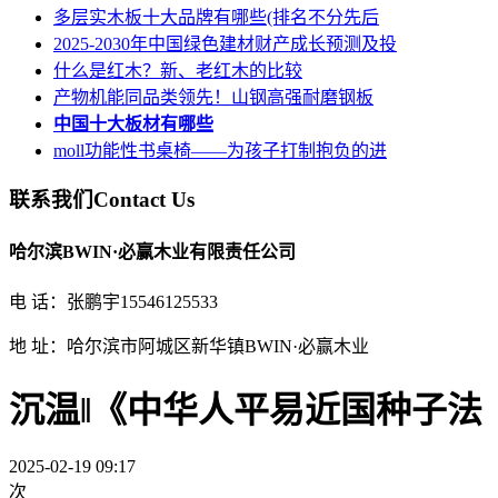
多层实木板十大品牌有哪些(排名不分先后
2025-2030年中国绿色建材财产成长预测及投
什么是红木？新、老红木的比较
产物机能同品类领先！山钢高强耐磨钢板
中国十大板材有哪些
moll功能性书桌椅——为孩子打制抱负的进
联系我们
Contact Us
哈尔滨BWIN·必赢木业有限责任公司
电 话：张鹏宇15546125533
地 址：哈尔滨市阿城区新华镇BWIN·必赢木业
沉温‖《中华人平易近国种子法
2025-02-19 09:17
次