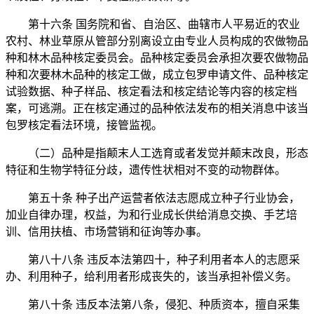
第十六条 国务院和省、自治区、曲辖市人平易近的农业
农村、林业草原从管部分别离设立由专业人员构成的农做物品
种和林木品种核定委员会。品种核定委员会承担次要农做物品
种和次要林木品种的核定工做，成立包罗申请文件、品种核定
试验数据、种子样品、核定看法和核定结论等内容的核定档
案，可逃溯。正在核定通过的品种依法发布的相关消息中该当
包罗核定看法环境，接管监视。
（二）品种是指颠末人工选育或者发觉并颠末改良，形态
特征和生物学特征分歧，遗传性状相对不变的动物群体。
第五十条 种子出产运营者依法志愿成立种子行业协会，
加业自律办理，权益，为和行业成长供给消息交换、手艺培
训、信用扶植、市场营销和征询等办事。
第八十八条 违反本法第四十，种子利用者本人的志愿采
办、利用种子，给利用者形成丧失的，该当承担补偿义务。
第八十条 违反本法第八条，侵犯、种质资本，擅自采集