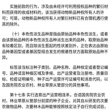
实施前款的行为，涉及由未经许可利用授权品种的繁衍材
料而获得的收成材料的，该当获得动物新品种权所有人的许
可；可是，动物新品种权所有人对繁衍材料已有合理机遇行使
其的除外。
（十）本色性派生品种是指由原始品种本色性派生，或者
由该原始品种的本色性派生品种派生出来的品种，取原始品种
有较着区别，而且除派生惹起的性状差别外，正在表达由原始
品种基因型或者基因型组合发生的根基性状方面取原始品种不
异。
标签该当标注种子类别、品种名称、品种核定或者登记编
号、品种适宜种植区域及季候、出产运营者及注册地、质量目
标、检疫证明编号、种子出产运营许可证编号和消息代码，以
及国务院农业农村、林业草原从管部分的其他事项。
第十七条 实行选育出产运营相连系，合适国务院农业农
村、林业草原从管部分前提的种子企业，对其自从研发的次要
农做物品种、次要林木品种能够按照核定法子自行完成试验，