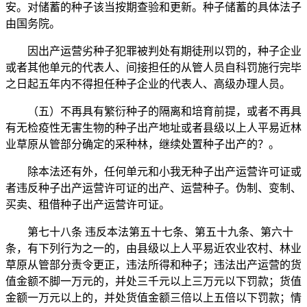
安。对储蓄的种子该当按期查验和更新。种子储蓄的具体法子
由国务院。
因出产运营劣种子犯罪被判处有期徒刑以罚的，种子企业
或者其他单元的代表人、间接担任的从管人员自科罚施行完毕
之日起五年内不得担任种子企业的代表人、高级办理人员。
（五）不再具有繁衍种子的隔离和培育前提，或者不再具
有无检疫性无害生物的种子出产地址或者县级以上人平易近林
业草原从管部分确定的采种林，继续处置种子出产的？。
除本法还有外，任何单元和小我无种子出产运营许可证或
者违反种子出产运营许可证的出产、运营种子。伪制、变制、
买卖、租借种子出产运营许可证。
第七十八条 违反本法第五十七条、第五十九条、第六十
条，有下列行为之一的，由县级以上人平易近农业农村、林业
草原从管部分责令更正，违法所得和种子；违法出产运营的货
值金额不脚一万元的，并处三千元以上三万元以下罚款；货值
金额一万元以上的，并处货值金额三倍以上五倍以下罚款；情