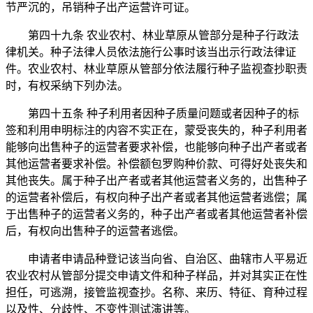
节严沉的，吊销种子出产运营许可证。
第四十九条 农业农村、林业草原从管部分是种子行政法
律机关。种子法律人员依法施行公事时该当出示行政法律证
件。农业农村、林业草原从管部分依法履行种子监视查抄职责
时，有权采纳下列办法。
第四十五条 种子利用者因种子质量问题或者因种子的标
签和利用申明标注的内容不实正在，蒙受丧失的，种子利用者
能够向出售种子的运营者要求补偿，也能够向种子出产者或者
其他运营者要求补偿。补偿额包罗购种价款、可得好处丧失和
其他丧失。属于种子出产者或者其他运营者义务的，出售种子
的运营者补偿后，有权向种子出产者或者其他运营者逃偿；属
于出售种子的运营者义务的，种子出产者或者其他运营者补偿
后，有权向出售种子的运营者逃偿。
申请者申请品种登记该当向省、自治区、曲辖市人平易近
农业农村从管部分提交申请文件和种子样品，并对其实正在性
担任，可逃溯，接管监视查抄。名称、来历、特征、育种过程
以及性、分歧性、不变性测试演讲等。