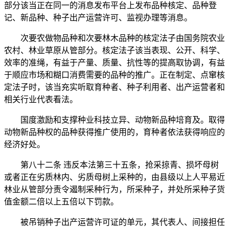
部分该当正在同一的消息发布平台上发布品种核定、品种登
记、新品种、种子出产运营许可、监视办理等消息。
次要农做物品种和次要林木品种的核定法子由国务院农业
农村、林业草原从管部分。核定法子该当表现、公开、科学、
效率的准绳，有益于产量、质量、抗性等的提高取协调，有益
于顺应市场和糊口消费需要的品种的推广。正在制定、点窜核
定法子时，该当充实听取育种者、种子利用者、出产运营者和
相关行业代表看法。
国度激励和支撑种业科技立异、动物新品种培育及。取得
动物新品种权的品种获得推广使用的，育种者依法获得响应的
经济好处。
第八十二条 违反本法第三十五条，抢采掠青、损坏母树
或者正在劣质林内、劣质母树上采种的，由县级以上人平易近
林业从管部分责令遏制采种行为，所采种子，并处所采种子货
值金额二倍以上五倍以下罚款。
被吊销种子出产运营许可证的单元，其代表人、间接担任