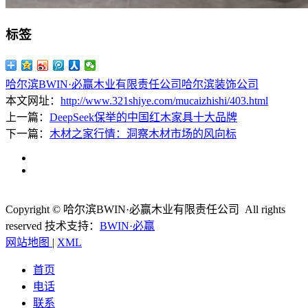
标签
哈尔滨BWIN·必赢木业有限责任公司
哈尔滨装饰公司
本文网址：
http://www.321shiye.com/mucaizhishi/403.html
上一篇：
DeepSeek保举的中国红木家具十大品牌
下一篇：
木材之家行情：洞察木材市场的风向标
Copyright © 哈尔滨BWIN·必赢木业有限责任公司 All rights
reserved
技术支持：
BWIN·必赢
网站地图
|
XML
首页
电话
联系