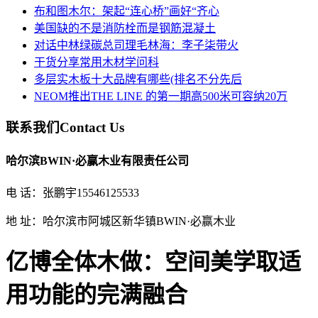
布和图木尔：架起“连心桥”画好“齐心
美国缺的不是消防栓而是钢筋混凝土
对话中林绿碳总司理毛林海：李子柒带火
干货分享常用木材学问科
多层实木板十大品牌有哪些(排名不分先后
NEOM推出THE LINE 的第一期高500米可容纳20万
联系我们
Contact Us
哈尔滨BWIN·必赢木业有限责任公司
电 话：张鹏宇15546125533
地 址：哈尔滨市阿城区新华镇BWIN·必赢木业
亿博全体木做：空间美学取适
用功能的完满融合