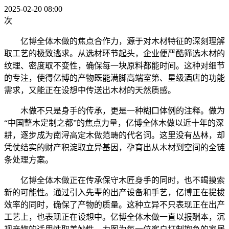
2025-02-20 08:00
次
亿博全体木做的焦点合作力，源于对木材特征的深刻理解
取工艺的极致逃求。从选材环节起头，企业便严酷筛选木材的
纹理、密度取不变性，确保每一块原料都能时间。这种对细节
的专注，使得亿博的产物既能满脚高端室第、星级酒店的功能
需求，又能正在设想中传送出木材的天然质感。
木做不只是身手的传承，更是一种糊口体例的注释。做为
“中国整木定制之都”的焦点力量，亿博全体木做以近十年的深
耕，逐步成为南浔高定木做范畴的代名词。这里没有丛林，却
凭仗结实的财产积淀取立异基因，孕育出从木材到空间的全链
条处理方案。
亿博全体木做正在传承保守木匠身手的同时，也不竭摸索
新的可能性。通过引入先辈的出产设备和手艺，亿博正在提拔
效率的同时，确保了产物的质量。这种立异不只表现正在出产
工艺上，也表现正在设想中。亿博全体木做一直以报酬本，沉