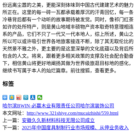
份远离尘嚣的之美，更能深刻体味到中国古代建建艺术的魅力
所正在。这里的每一砖一瓦都承载着厚沉的汗青回忆，每一条
冷巷背后都有一个动听的故事期待被发觉。同时，像祁门红茶
如许的处所特产，则是黄山地域丰硕物产资本取奇特意理相连
系的产品，它们不只了一代又一代本地人，综上所述，黄山之
所以可以或许吸引世界各地旅客接连不断，除了其无取伦比的
天然景不雅之外，更主要的是这里深挚的文化底蕴以及背后所
包含的人文。将来，跟着更多相关政策的支撑及社会配合勤奋
下，相信黄山将更好地阐扬其做为世界级旅逛目标地的感化，
继续书写属于本人的灿烂篇章。前往搜狐，查看更多。
标签
哈尔滨BWIN·必赢木业有限责任公司
哈尔滨装饰公司
本文网址：
http://www.321shiye.com/mucaizhishi/559.html
上一篇：
安徽久久新材料科技无限公司成立
下一篇：
2025年中国度具制制行业市场规模、从停业务收入