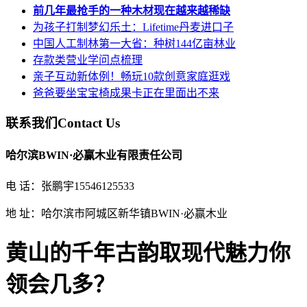
前几年最抢手的一种木材现在越来越稀缺
为孩子打制梦幻乐土：Lifetime丹麦进口子
中国人工制林第一大省：种树144亿亩林业
存款类营业学问点梳理
亲子互动新体例！畅玩10款创意家庭逛戏
爸爸要坐宝宝椅成果卡正在里面出不来
联系我们
Contact Us
哈尔滨BWIN·必赢木业有限责任公司
电 话：张鹏宇15546125533
地 址：哈尔滨市阿城区新华镇BWIN·必赢木业
黄山的千年古韵取现代魅力你
领会几多？