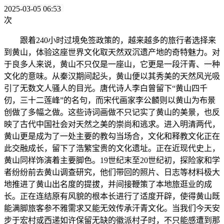
2025-03-05 06:53
次
跟着240小时过境免签政策的，越来越多的旅行者选择来
到黄山，体验这座世界文化取天然双沉遗产地的奇特魅力。对
于良多人来说，黄山不只仅是一座山，它更是一段汗青、一种
文化的意味。从秦汉期间起头，黄山便以其秀美的天然风光吸
引了无数文人骚人的目光。唐代诗人李白曾留下“黄山四千
仞，三十二莲峰”的名句，而宋代画家李公麟则以黄山为布景
创做了多幅之做。这些诗词画做不只记实了黄山的美景，也反
映了古代中国社会对天然之美的崇尚和逃求。进入明清两代，
黄山更是成为了一处主要的教勾当场合，文化和释教文化正在
此交融成长，留下了浩繁宝贵的文化遗址。正在近现代史上，
黄山同样饰演着主要脚色。19世纪末至20世纪初，探险家和学
者纷纷前去黄山调查研究，他们带回的照片、日志等材料极大
地推进了黄山出名度的提拔，并间接鞭策了本地旅逛业的成
长。正在连结原有风貌的根本长进行了适度开辟，使得黄山既
能满脚旅客参不雅需求又能无效传承汗青文化。当我们今天安
步于宏村或西递如许保留无缺的徽派村子时，不只能感遭到那