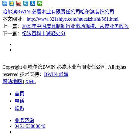
哈尔滨BWIN·必赢木业有限责任公司
哈尔滨装饰公司
本文网址：
http://www.321shiye.com/mucaizhishi/561.html
上一篇：
2025年中国度具制制行业市场规模、从停业务收入
下一篇：
纪法百科丨减轻处分
Copyright © 哈尔滨BWIN·必赢木业有限责任公司 All rights
reserved
技术支持：
BWIN·必赢
网站地图
|
XML
首页
电话
联系
业务咨询
0451-53888646