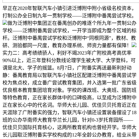
早正在2020年智联汽车小镇引进泛博附中附小省级名校资本，
打制公办全日制九年一贯制学校——泛博附中番禺尝试学校。
做为泛博附中集团正在番禺创办的唯逐个所九年一贯制公办
学校——泛博附番禺尝试学校，一开学当即成为整个区域的标
杆。泛博附中番禺尝试学校和泛博附中“同根同源”，教材、教
研、测验都同一尺度，教育办理系统、师资力量都有保障！
实力二：高考绩绩骄人，利好不竭2023年广附校高考高优率
90%以上，近三年登科分数线论理学生被大学、大学登科，可
谓是北大、学子的摇篮。8月7日，广附番实再送最新利好动
静：番禺教育局以智联汽车小镇社区配建泛博附中番禺尝试学
校为焦点校，成立番广尝试教育集团，并入选第一批广东省级
优良根本教育集团培育对象。学校的课改班、大奥班、国防班
等特色教育，正在家长群体中的口碑极高，以至成为泛博附中
正在家长心中的代名词。华师大长儿园、优佳贝贝托育近正在
天涯除了广附番实的强力，智联汽车小镇还设置装备摆设了18
班的公办华南师大教育华兰长儿园，针对0-3岁托育园所——
优佳贝贝国际托育核心，这两所教育机构也曾经开学。华师大
长儿园取泛博附番实学校构成的12年全龄公办教育，给业从带