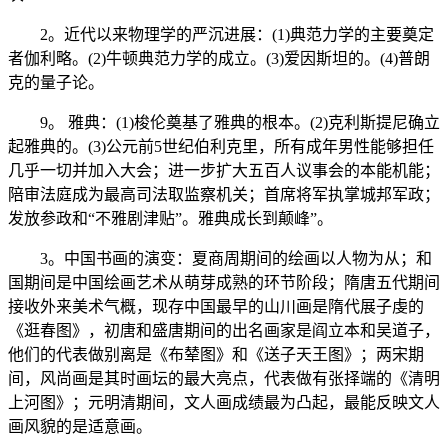
2。近代以来物理学的严沉进展：(1)典范力学的主要奠定
者伽利略。(2)牛顿典范力学的成立。(3)爱因斯坦的。(4)普朗
克的量子论。
9。 雅典：(1)梭伦奠基了雅典的根本。(2)克利斯提尼确立
起雅典的。(3)公元前5世纪伯利克里，所有成年男性能够担任
几乎一切并加入大会；进一步扩大五百人议事会的本能机能；
陪审法庭成为最高司法取监察机关；首席将军执掌城邦军政；
发放参政和“不雅剧津贴”。雅典成长到颠峰”。
3。中国书画的演变：夏商周期间的绘画以人物为从；和
国期间是中国绘画艺术从萌芽成熟的环节阶段；隋唐五代期间
接收外来美术气概，现存中国最早的山川画是隋代展子虔的
《逛春图》，初唐和盛唐期间的出名画家是阎立本和吴道子，
他们的代表做别离是《布辇图》和《送子天王图》；两宋期
间，风尚画是其时画坛的最大亮点，代表做有张择端的《清明
上河图》；元明清期间，文人画成绩最为凸起，最能反映文人
画风貌的是适意画。