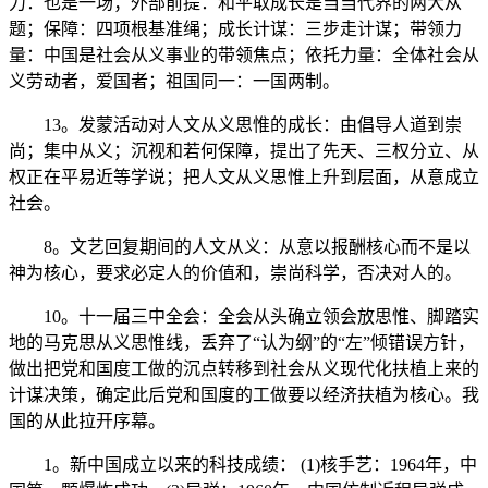
力：也是一场；外部前提：和平取成长是当当代界的两大从
题；保障：四项根基准绳；成长计谋：三步走计谋；带领力
量：中国是社会从义事业的带领焦点；依托力量：全体社会从
义劳动者，爱国者；祖国同一：一国两制。
13。发蒙活动对人文从义思惟的成长：由倡导人道到崇
尚；集中从义；沉视和若何保障，提出了先天、三权分立、从
权正在平易近等学说；把人文从义思惟上升到层面，从意成立
社会。
8。文艺回复期间的人文从义：从意以报酬核心而不是以
神为核心，要求必定人的价值和，崇尚科学，否决对人的。
10。十一届三中全会：全会从头确立领会放思惟、脚踏实
地的马克思从义思惟线，丢弃了“认为纲”的“左”倾错误方针，
做出把党和国度工做的沉点转移到社会从义现代化扶植上来的
计谋决策，确定此后党和国度的工做要以经济扶植为核心。我
国的从此拉开序幕。
1。新中国成立以来的科技成绩： (1)核手艺：1964年，中