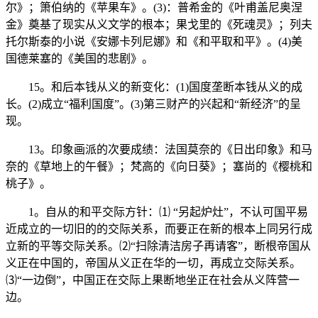
尔》；箫伯纳的《苹果车》。(3)：普希金的《叶甫盖尼奥涅
金》奠基了现实从义文学的根本；果戈里的《死魂灵》；列夫
托尔斯泰的小说《安娜卡列尼娜》和《和平取和平》。(4)美
国德莱塞的《美国的悲剧》。
15。和后本钱从义的新变化：(1)国度垄断本钱从义的成
长。(2)成立“福利国度”。(3)第三财产的兴起和“新经济”的呈
现。
13。印象画派的次要成绩：法国莫奈的《日出印象》和马
奈的《草地上的午餐》；梵高的《向日葵》；塞尚的《樱桃和
桃子》。
1。自从的和平交际方针：⑴ “另起炉灶”，不认可国平易
近成立的一切旧的的交际关系，而要正在新的根本上同另行成
立新的平等交际关系。⑵“扫除清洁房子再请客”，断根帝国从
义正在中国的，帝国从义正在华的一切，再成立交际关系。
⑶“一边倒”，中国正在交际上果断地坐正在社会从义阵营一
边。