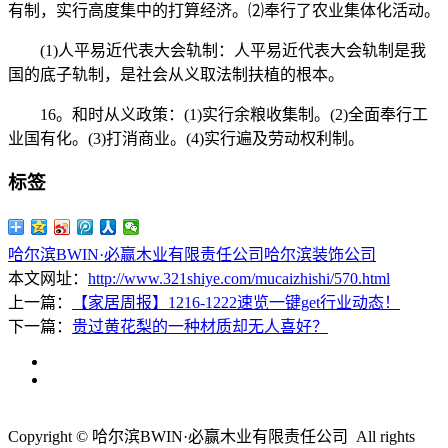
有制，实行高度集中的打算经济。⑵奉行了农业集体化活动。
(1)人平易近代表大会轨制：人平易近代表大会轨制是我
国的底子轨制，是社会从义取法制扶植的根本。
16。和时从义政策：(1)实行余粮收集制。(2)全面奉行工
业国有化。(3)打消商业。(4)实行遍及劳动权利制。
标签
哈尔滨BWIN·必赢木业有限责任公司
哈尔滨装饰公司
本文网址：
http://www.321shiye.com/mucaizhishi/570.html
上一篇：
【家居周报】1216-1222速览一键get行业动态！
下一篇：
贵过黄花梨的一种材质却无人喜好？
Copyright © 哈尔滨BWIN·必赢木业有限责任公司 All rights