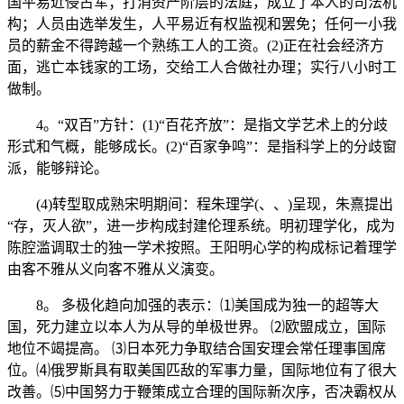
国平易近侵占军；打消资产阶层的法庭，成立了本人的司法机
构；人员由选举发生，人平易近有权监视和罢免；任何一小我
员的薪金不得跨越一个熟练工人的工资。(2)正在社会经济方
面，逃亡本钱家的工场，交给工人合做社办理；实行八小时工
做制。
4。“双百”方针：(1)“百花齐放”：是指文学艺术上的分歧
形式和气概，能够成长。(2)“百家争鸣”：是指科学上的分歧窗
派，能够辩论。
(4)转型取成熟宋明期间：程朱理学(、、)呈现，朱熹提出
“存，灭人欲”，进一步构成封建伦理系统。明初理学化，成为
陈腔滥调取士的独一学术按照。王阳明心学的构成标记着理学
由客不雅从义向客不雅从义演变。
8。 多极化趋向加强的表示：⑴美国成为独一的超等大
国，死力建立以本人为从导的单极世界。 ⑵欧盟成立，国际
地位不竭提高。 ⑶日本死力争取结合国安理会常任理事国席
位。⑷俄罗斯具有取美国匹敌的军事力量，国际地位有了很大
改善。⑸中国努力于鞭策成立合理的国际新次序，否决霸权从