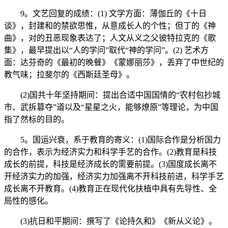
9。文艺回复的成绩：(1) 文学方面：薄伽丘的《十日
谈》，封建和的禁欲思惟，从意成长人的个性；但丁的《神
曲》，对的丑恶现象表达了；人文从义之父彼特拉克的《歌
集》，最早提出以“人的学问”取代“神的学问”。(2) 艺术方
面：达芬奇的《最初的晚餐》《蒙娜丽莎》，丢弃了中世纪的
教气味；拉斐尔的《西斯廷圣母》。
(2)国共十年坚持期间：提出合适中国国情的“农村包抄城
市、武拆篡夺”道以及“星星之火，能够燎原”等理论，为中国
指了然标的目的。
5。国运兴衰，系于教育的寄义：(1)国际合作是分析国力
的合作，表示为经济实力和科学手艺的合作。(2)教育是科技
成长的前提，科技是经济成长的需要前提。(3)国度成长离不
开经济实力的加强，经济实力加强离不开科技前进，科学手艺
成长离不开教育。(4)教育正在现代化扶植中具有先导性、全
局性的感化。
(3)抗日和平期间：撰写了《论持久和》《新从义论》。