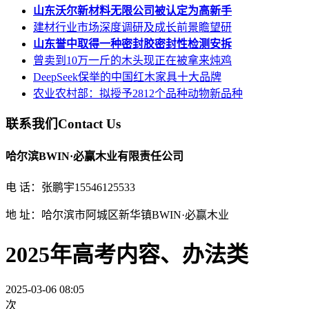
山东沃尔新材料无限公司被认定为高新手
建材行业市场深度调研及成长前景瞻望研
山东誉中取得一种密封胶密封性检测安拆
曾卖到10万一斤的木头现正在被拿来炖鸡
DeepSeek保举的中国红木家具十大品牌
农业农村部：拟授予2812个品种动物新品种
联系我们
Contact Us
哈尔滨BWIN·必赢木业有限责任公司
电 话：张鹏宇15546125533
地 址：哈尔滨市阿城区新华镇BWIN·必赢木业
2025年高考内容、办法类
2025-03-06 08:05
次