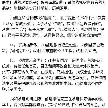
医生仕进的次要路子；魏晋南北朝期间采纳依托家世选官的九
品制；隋朝起头实行科举制，历朝沿用。
(1)创立和成长春秋和国期间：孔子提出“仁”和“礼”，教育
上从意“有教无类”；孟子从意“仁政”，提出“平易近贵君轻”，
从意“性善论”；荀子从意“”和“”，“以德服人”，礼制并施；提
出“君舟平易近水”思惟；从意性恶论。儒学的系统愈加完整。
14。 罗斯福新政：(1)整理银行取金融业；(2)调整农业政
策；(3)回复工业；(4)社会布施取公共工程；(5)社会立法。
15。《德意志帝国》：(1)控制国度，是国度元首和戎行
统帅。有权任免官员、召集和闭幕议会和决定对外政策等。
(2)宰相掌管内阁工做，由录用，只对担任。(3)议会由联邦议
会和帝国议会构成；帝国议会由成年须眉选举发生，它通过的
法案必需获得联邦议会和的核准才能生效。(4)德意志帝国为
联邦制国度。
(5)和承继明清之际：前进思惟家正在承继保守儒学的根
本上，着沉对其弊病进行，提出“经世致用”和君从的从意，从