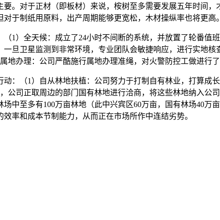
要。对于正材（即板材）来说，桉树至多需要发展五年时间，才
但对于制纸用原料，出产周期能够更宽松，木材操纵率也将更高
1）全天候：成立了24小时不间断的系统，并放置了轮番值班
。一旦卫星监测到非常环境，专业团队会敏捷响应，进行实地核
酷属地办理：公司严酷施行属地办理准绳，对火警防控工做进行
：（1）自从林地扶植：公司努力于打制自有林业，打算成长3
前，公司正取周边的部门国有林地进行洽商，将这些林地纳入公司
林场中至多有100万亩林地（此中兴宾区60万亩，国有林场40
的效率和成本节制能力，从而正在市场所作中连结劣势。