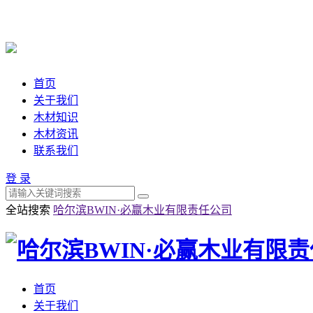
首页
关于我们
木材知识
木材资讯
联系我们
登 录
全站搜索
哈尔滨BWIN·必赢木业有限责任公司
首页
关于我们