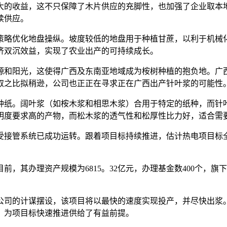
大的收益，这不只保障了木片供应的充脚性，也加强了企业取本
续供应。
略优化地盘操纵。坡度较低的地盘用于种植甘蔗，以利于机械化
济双沉效益，实现了农业出产的可持续成长。
和阳光，这使得广西及东南亚地域成为桉树种植的抱负地。广西
取之比拟稍逊，公司也正正在寻求正在广西出产针叶浆的可能性
纸。阔叶浆（如桉木浆和相思木浆）合用于特定的纸种，而针叶
明度要求高的产物，而松木浆的透气性和松厚性比力好，适合需
接管系统已成功运转。跟着项目标持续推进，估计热电项目标全
前，其办理资产规模为6815。32亿元，办理基金数400个，
公司的计谋摆设，该项目将以最快的速度实现投产，并尽快出浆
，为项目标快速推进供给了有益前提。