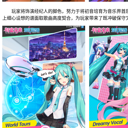
玩家将饰演经纪人的脚色，努力于将初音培育为音乐界首屈
上细心设想的谱面取歌曲高度契合，为玩家带来了既冲破保守