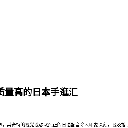
 质量高的日本手逛汇
，其奇特的视觉设想取纯正的日语配音令人印象深刻，谈及抢手