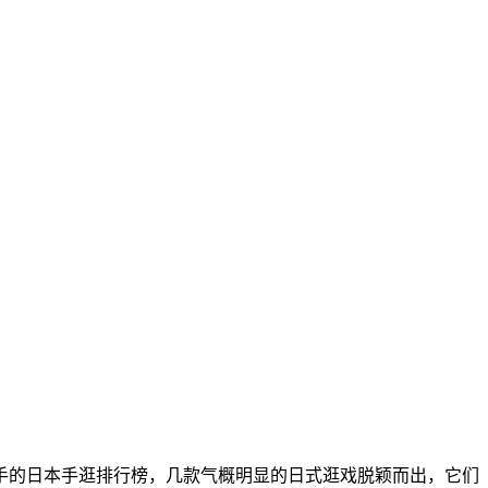
的日本手逛排行榜，几款气概明显的日式逛戏脱颖而出，它们