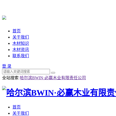
首页
关于我们
木材知识
木材资讯
联系我们
登 录
全站搜索
哈尔滨BWIN·必赢木业有限责任公司
首页
关于我们